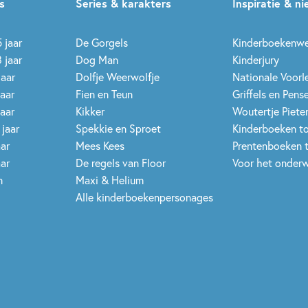
s
Series & karakters
Inspiratie & n
 jaar
De Gorgels
Kinderboekenw
 jaar
Dog Man
Kinderjury
jaar
Dolfje Weerwolfje
Nationale Voor
jaar
Fien en Teun
Griffels en Pens
jaar
Kikker
Woutertje Pieter
 jaar
Spekkie en Sproet
Kinderboeken t
aar
Mees Kees
Prentenboeken 
aar
De regels van Floor
Voor het onderw
n
Maxi & Helium
Alle kinderboekenpersonages