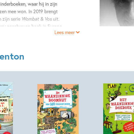
inderboeken, waar hij in zijn
ijzen mee won. In 2019 brengt
 zijn serie
Wombat & Vos
uit.
erry geschreven boek in Europa
Lees meer
jnt.
Denton