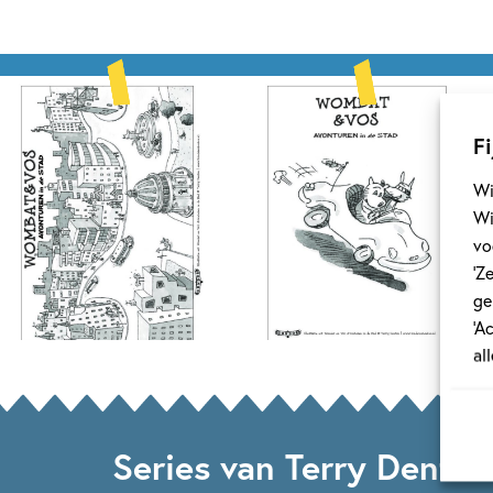
Fi
Wi
Wi
vo
‘Z
ge
‘A
al
Series van Terry Denton