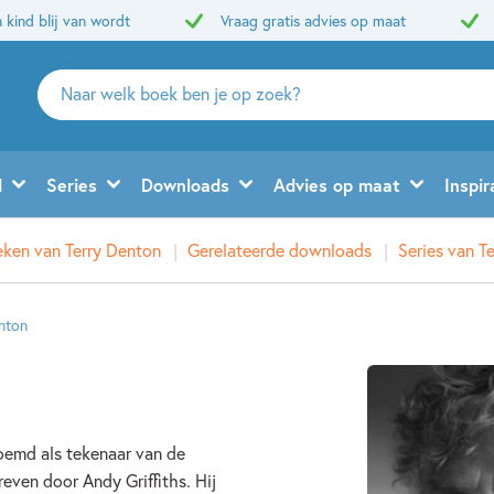
 kind blij van wordt
Vraag gratis advies op maat
Zoeken
naar
boeken,
auteurs
d
Series
Downloads
Advies op maat
Inspir
en
uitgevers
eken van Terry Denton
Gerelateerde downloads
Series van T
nton
oemd als tekenaar van de
reven door Andy Griffiths. Hij