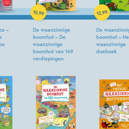
Paperback
E-book
10
99
,
,
99
12
os –
De waanzinnige
De waanzinni
e
boomhut – De
boomhut – He
os
waanzinnige
waanzinnige
boomhut van 169
doeboek
verdiepingen
Andy
Terry
Griffiths,
Denton
Terry
Denton
Hardcover
Hardcover