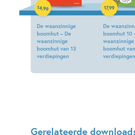
14
,
17
,
99
99
De waanzinnige
De waanzinn
boomhut – De
boomhut 10 
waanzinnige
waanzinnige
boomhut van 13
boomhut van
verdiepingen
verdiepinge
Terry
Terry
Denton
Denton
Gerelateerde download