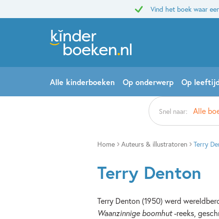
Vind het boek waar een
Alle kinderboeken
Op onderwerp
Op leeftij
Alle bo
Snel naar:
Home
Auteurs & illustratoren
Terry De
Terry Denton
Terry Denton (1950) werd wereldber
Waanzinnige boomhut
-reeks, gesch