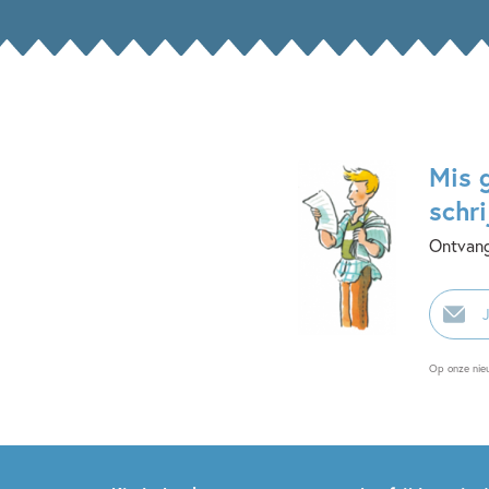
Mis 
schri
Ontvang
E-
mailadr
Op onze nie