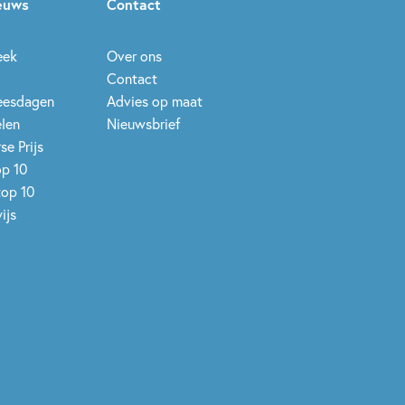
ieuws
Contact
eek
Over ons
Contact
leesdagen
Advies op maat
elen
Nieuwsbrief
se Prijs
op 10
top 10
ijs