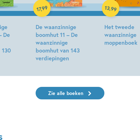
13
99
,
,
99
17
ige
De waanzinnige
Het tweede
– De
boomhut 11 – De
waanzinnige
waanzinnige
moppenboek
 130
boomhut van 143
Andy
n
verdiepingen
Griffiths,
Terry
Terry
Denton
Denton
Zie alle boeken
s