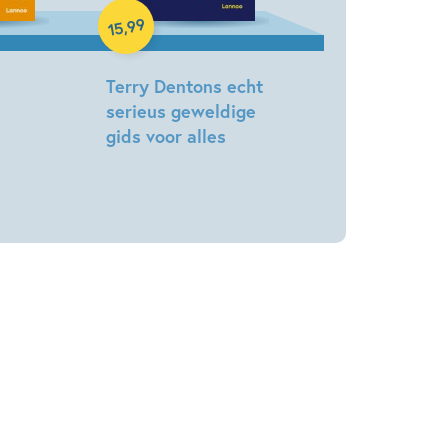
99
,
15
Terry Dentons echt
serieus geweldige
gids voor alles
Terry
Denton