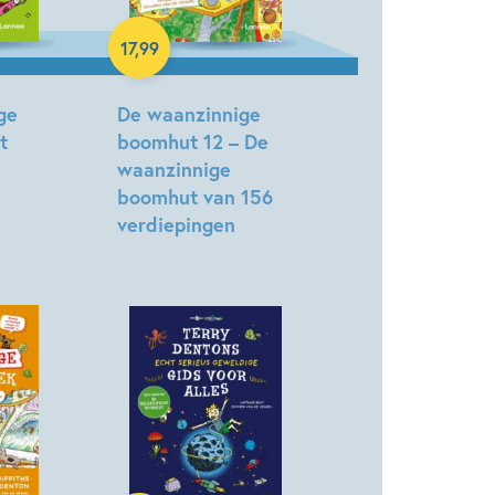
Hardcover
17
,
99
ge
De waanzinnige
t
boomhut 12 – De
waanzinnige
boomhut van 156
verdiepingen
Terry
Denton
Hardcover