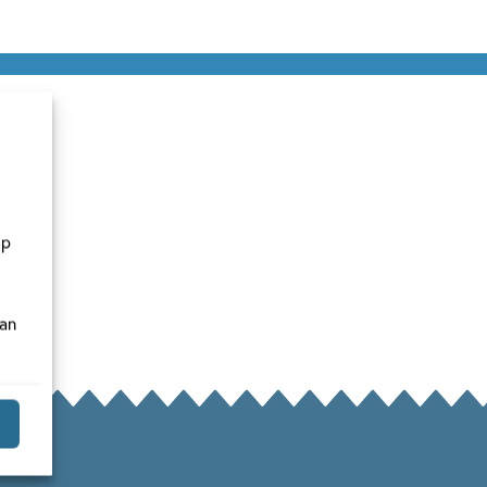
op
van