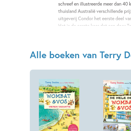
schreef en illustreerde meer dan 40 k
thuisland Australië verschillende pr
uitgeverij Condor het eerste deel van
Het is de eerste keer dat een door T
en dus ook in het Nederlands verschi
Alle boeken van Terry 
E-book
Hardcover