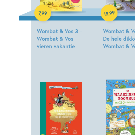
99
,
7
,
99
18
Wombat & Vos 3 –
Wombat & V
Wombat & Vos
De hele dikk
vieren vakantie
Wombat & V
Terry
Terry
Denton
Denton
Hardcover
Hardcover