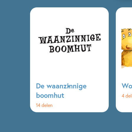
De waanzinnige
Wo
boomhut
4 de
14 delen