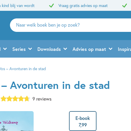
 kind blij van wordt
Vraag gratis advies op maat
Zoeken
naar
boeken,
auteurs
d
Series
Downloads
Advies op maat
Inspir
en
uitgevers
s – Avonturen in de stad
– Avonturen in de stad
9 reviews
E-book
7
,
99