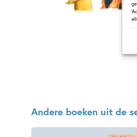
ge
‘A
al
Andere boeken uit de s