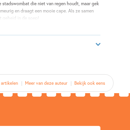
 stadswombat die niet van regen houdt, maar gek
 humeurig en draagt een mooie cape. Als ze samen
t geheid in de soep!
e stad
is het eerste deel in een nieuwe serie vol
sonages. Geschreven en getekend door Terry
-fans mogen dit boek niet missen. Vertaald door
eren vanaf 7-8 jaar! 'Dit is nog leuker dan
De
ar
 net zo leuk!' – Moos, 8 jaar
92899491
nden het supergrappig!' – Josien, Meester Mokka
 artikelen
Meer van deze auteur
Bekijk ook eens
enton
 Veldkamp