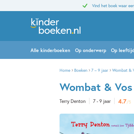
Vind het boek waar een
Alle kinderboeken
Op onderwerp
Op leeftij
Home
Boeken
7 – 9 jaar
Wombat & Vo
Wombat & Vos 
4.7
Terry Denton
7 - 9 jaar
/5