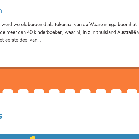
Verschijningsdatum:
05-02-
n
Kenmerken van e-book
) werd wereldberoemd als tekenaar van de Waanzinnige boomhut -r
erde meer dan 40 kinderboeken, waar hij in zijn thuisland Australië
7 – 9 jaar
Humor
V
t eerste deel van...
s