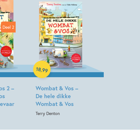
Deel 2
Hardcover
18
,
99
s 2 –
Wombat & Vos –
os
De hele dikke
gevaar
Wombat & Vos
Terry Denton