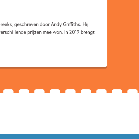
2019
eeks, geschreven door Andy Griffiths. Hij
 verschillende prijzen mee won. In 2019 brengt
riendschap
Terry Denton