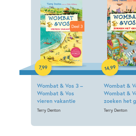
Deel 3
E-book
Hardcover
99
,
7
,
99
14
Wombat & Vos 3 –
Wombat & Vo
Wombat & Vos
Wombat & V
vieren vakantie
zoeken het 
Terry Denton
Terry Denton