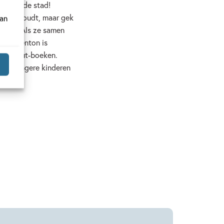
ven in de stad!
regen houdt, maar gek
van
e cape. Als ze samen
erry Denton is
 Boomhut-boeken.
voor jongere kinderen