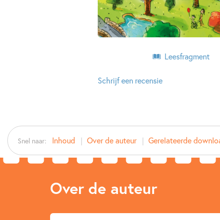
Leesfragment
Schrijf een recensie
Inhoud
Over de auteur
Gerelateerde downlo
Snel naar:
Over de auteur