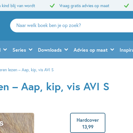
 kind blij van wordt
Vraag gratis advies op maat
Zoeken
naar
boeken,
auteurs
d
Series
Downloads
Advies op maat
Inspir
en
uitgevers
leren lezen – Aap, kip, vis AVI S
en – Aap, kip, vis AVI S
Hardcover
13
,
99