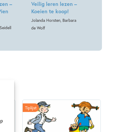
ezen –
Veilig leren lezen –
Pien
Koeien te koop!
Jolanda Horsten, Barbara
Seidell
de Wolf
Tiplijst
op