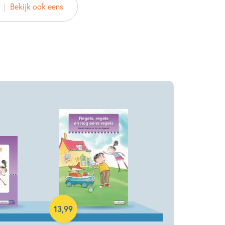
Bekijk ook eens
 Uitgeverij
2016
Dagelijks leven
Op & rond school
Hardcover
13
,
99