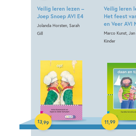
Veilig leren lezen –
Veilig leren 
Joep Snoep AVI E4
Het feest va
en Veer AVI
Jolanda Horsten, Sarah
Marco Kunst, Jan
Gill
Kinder
Hardcover
Hardcover
13
,
11
,
99
99