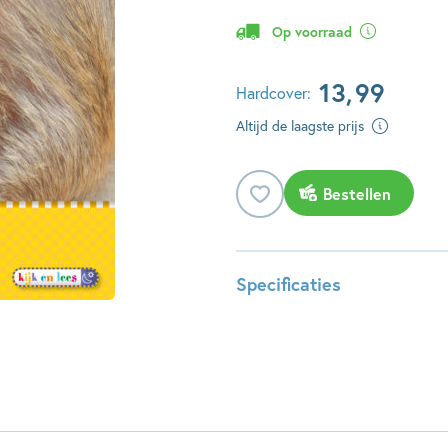
Op voorraad
13
,
99
Hardcover:
Altijd de laagste prijs
Bestellen
Specificaties
ISBN:
978904
NUR:
287
Type:
Hardco
Auteur(s):
Auteurs
Prijs:
13
,
99