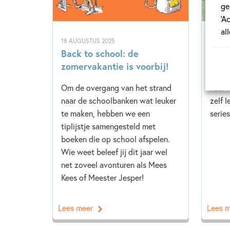
ge
‘A
al
18 AUGUSTUS 2025
3 JUNI
Back to school: de
Lere
zomervakantie is voorbij!
Vaak 
Om de overgang van het strand
naar l
naar de schoolbanken wat leuker
zelf 
te maken, hebben we een
series
tiplijstje samengesteld met
boeken die op school afspelen.
Wie weet beleef jij dit jaar wel
net zoveel avonturen als Mees
Kees of Meester Jesper!
Lees meer
Lees 