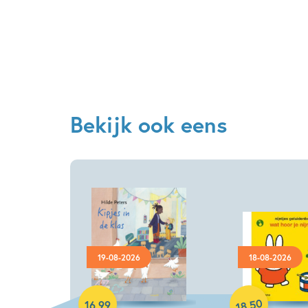
Bekijk ook eens
19-08-2026
18-08-2026
Hardcover
Hardcover
50
16
,
99
,
18