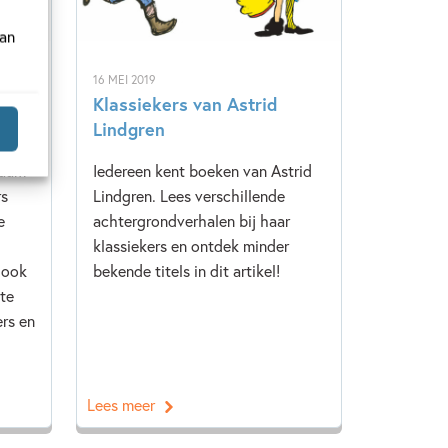
van
16 MEI 2019
 het
Klassiekers van Astrid
Lindgren
naam
Iedereen kent boeken van Astrid
rs
Lindgren. Lees verschillende
e
achtergrondverhalen bij haar
klassiekers en ontdek minder
 ook
bekende titels in dit artikel!
te
rs en
Lees meer