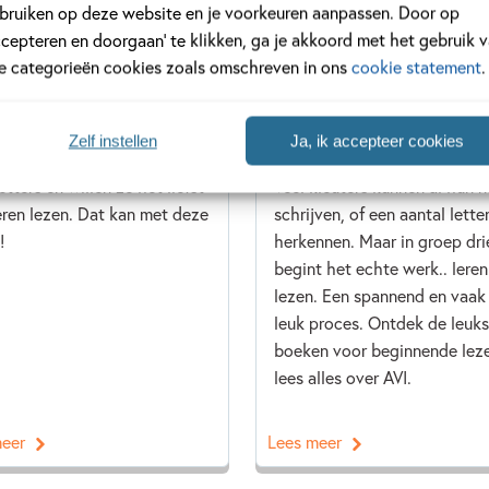
bruiken op deze website en je voorkeuren aanpassen. Door op
ccepteren en doorgaan’ te klikken, ga je akkoord met het gebruik 
le categorieën cookies zoals omschreven in ons
cookie statement
.
 2022
22 SEPTEMBER 2020
n lezen voor kleuters
Wat is AVI en hoe wordt
AVI-niveau bepaald?
Zelf instellen
Ja, ik accepteer cookies
zijn kleuters nieuwsgierig
etters en willen ze het liefst
Veel kleuters kunnen al hun 
leren lezen. Dat kan met deze
schrijven, of een aantal lette
!
herkennen. Maar in groep dri
begint het echte werk.. leren
lezen. Een spannend en vaak
leuk proces. Ontdek de leuks
boeken voor beginnende leze
lees alles over AVI.
meer
Lees meer