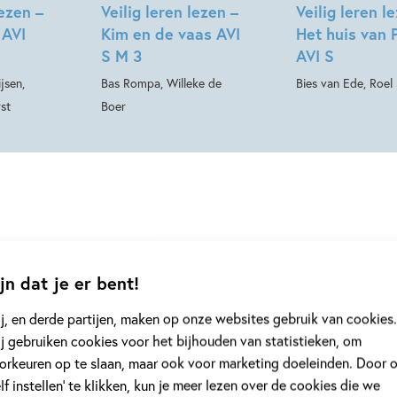
lezen –
Veilig leren lezen –
Veilig leren l
 AVI
Kim en de vaas AVI
Het huis van 
S M 3
AVI S
jsen,
Bas Rompa, Willeke de
Bies van Ede, Roel 
st
Boer
jn dat je er bent!
j, en derde partijen, maken op onze websites gebruik van cookies.
grond
Achtergrond
j gebruiken cookies voor het bijhouden van statistieken, om
orkeuren op te slaan, maar ook voor marketing doeleinden. Door 
elf instellen’ te klikken, kun je meer lezen over de cookies die we