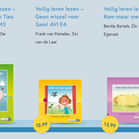
lezen –
Veilig leren lezen –
Veilig leren l
n Ties
Geen wissel voor
Kom maar me
 M3
Sam! AVI E4
Berdie Bartels, Els
 De
Frank van Pamelen, Siri
Egeraat
van de Laar
Hardcover
Hardcover
99
13
,
,
99
13