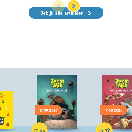
Bekijk alle artikelen
17-08-2026
17-08-2026
Hardcover
Hardcover
12
99
,
,
99
12