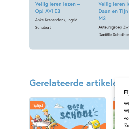
Veilig leren lezen –
Veilig leren 
Op! AVI E3
Daan en Tijn
M3
Anke Kranendonk, Ingrid
Auteursgroep Zwi
Schubert
Daniëlle Schothor
Gerelateerde artikelen
Fi
Wi
Tiplijst
Achter
Wi
vo
‘Z