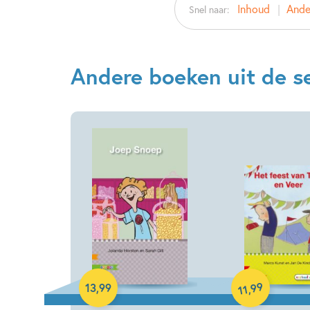
Inhoud
Ander
Snel naar:
Andere boeken uit de ser
Hardcover
Hardcover
99
13
,
99
,
11