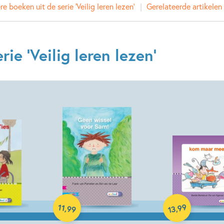
e boeken uit de serie 'Veilig leren lezen'
Gerelateerde artikelen
Uitgever:
Zwijsen
Verschijningsdatum:
19-05-
ie 'Veilig leren lezen'
Kenmerken van dit boek
Beginnende lezer & AVI boeken
Auteursgroep Zwijsen
Hardcover
Hardcover
99
11
,
,
99
13