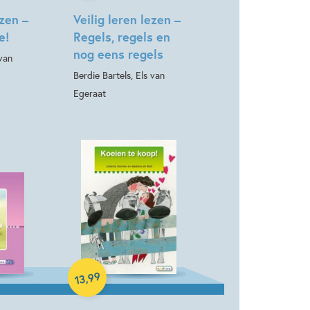
ezen –
Veilig leren lezen –
e!
Regels, regels en
nog eens regels
 van
Berdie Bartels, Els van
Egeraat
Hardcover
99
,
13