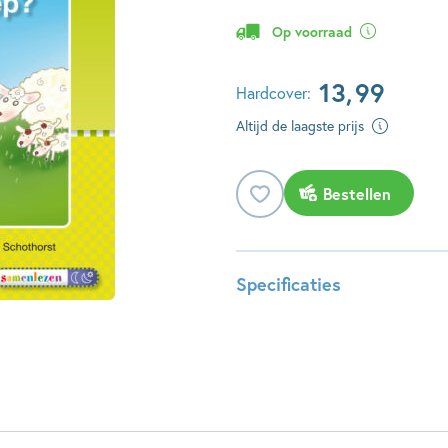
Op voorraad
13
,
99
Hardcover:
Altijd de laagste prijs
Bestellen
Specificaties
ISBN:
978904
NUR:
287
Type:
Hardco
Auteur(s):
Moniqu
Illustrator:
Daniëll