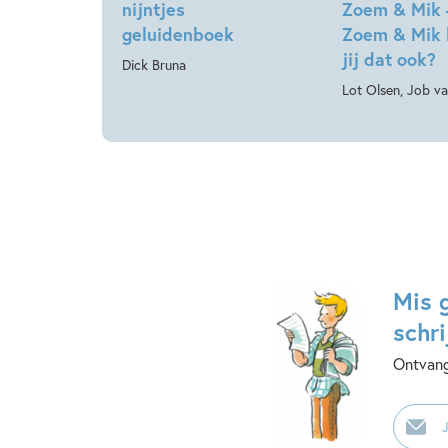
nijntjes
Zoem & Mik 
geluidenboek
Zoem & Mik 
jij dat ook?
Dick Bruna
Lot Olsen, Job v
Mis 
schri
Ontvang
E-
mailadr