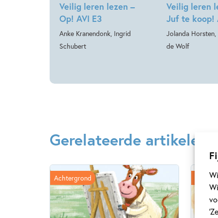
Veilig leren lezen –
Veilig leren 
Op! AVI E3
Juf te koop!
Anke Kranendonk, Ingrid
Jolanda Horsten,
Schubert
de Wolf
Gerelateerde artikelen
Fi
Wi
Achtergrond
Achter
Wi
vo
‘Z