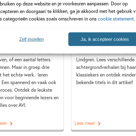
bruiken op deze website en je voorkeuren aanpassen. Door op
ccepteren en doorgaan’ te klikken, ga je akkoord met het gebruik 
le categorieën cookies zoals omschreven in ons
cookie statement
.
TEMBER 2020
16 MEI 2019
is AVI en hoe wordt het
Klassiekers van Astrid
niveau bepaald?
Lindgren
Zelf instellen
Ja, ik accepteer cookies
kleuters kunnen al hun naam
Iedereen kent boeken van As
ven, of een aantal letters
Lindgren. Lees verschillende
nnen. Maar in groep drie
achtergrondverhalen bij haar
t het echte werk.. leren
klassiekers en ontdek minder
. Een spannend en vaak ook
bekende titels in dit artikel!
proces. Ontdek de leukste
n voor beginnende lezers en
lles over AVI.
meer
Lees meer