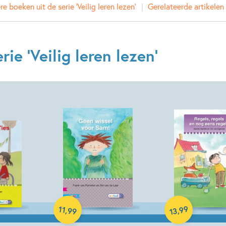
e boeken uit de serie 'Veilig leren lezen'
Gerelateerde artikelen
Prijs:
13
,
99
Uitgever:
Zwijsen
Verschijningsdatum:
26-05-
ie 'Veilig leren lezen'
Kenmerken van dit boek
Beginnende lezer & AVI boeken
Daniëlle Schothorst
Hardcover
Hardcover
99
11
,
,
99
13