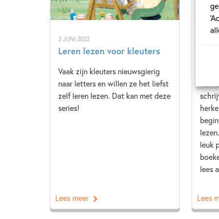
ge
‘A
al
3 JUNI 2022
22 SEP
Leren lezen voor kleuters
Wat 
AVI-
Vaak zijn kleuters nieuwsgierig
naar letters en willen ze het liefst
Veel 
zelf leren lezen. Dat kan met deze
schrij
series!
herke
begin
lezen
leuk 
boeke
lees a
Lees meer
Lees 