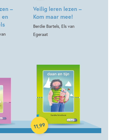
ezen –
Veilig leren lezen –
s en
Kom maar mee!
ls
Berdie Bartels, Els van
 van
Egeraat
Hardcover
99
,
11