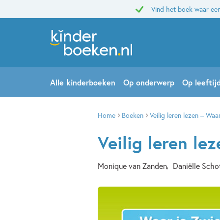
Vind het boek waar een
Alle kinderboeken
Op onderwerp
Op leeftij
Home
Boeken
Veilig leren lezen – Waa
Veilig leren le
Monique van Zanden
Daniëlle Scho