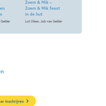
Zoem & Mik –
Een
Zoem & Mik feest
om
in de hut
 Gelder
Lot Olsen, Job van Gelder
en
ar inschrijven