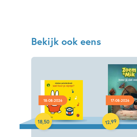
Bekijk ook eens
18-08-2026
17-08-2026
Hardcover
Hardcover
99
,
18
,
50
12