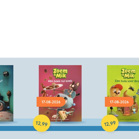
17-08-2026
17-08-2026
Hardcover
Hardcover
12
99
,
,
99
12