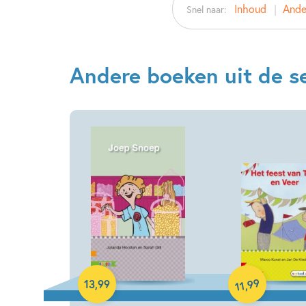
Inhoud
Ander
Snel naar:
Andere boeken uit de ser
Hardcover
Hardcover
99
13
,
99
,
11