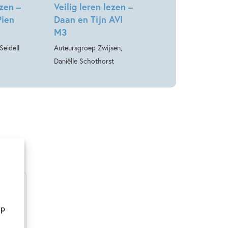
ezen –
Veilig leren lezen –
Pien
Daan en Tijn AVI
M3
Seidell
Auteursgroep Zwijsen,
Daniëlle Schothorst
op