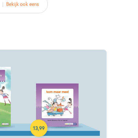
Bekijk ook eens
 Uitgeverij
2016
Woorden & taal
Monique van Zanden
Hardcover
13
,
99