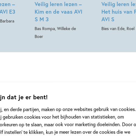
lezen –
Veilig leren lezen –
Veilig leren l
 AVI E3
Kim en de vaas AVI
Het huis van 
S M 3
AVI S
 Barbara
Bas Rompa, Willeke de
Bies van Ede, Roel 
Boer
jn dat je er bent!
j, en derde partijen, maken op onze websites gebruik van cookies.
grond
Tiplijst
j gebruiken cookies voor het bijhouden van statistieken, om
orkeuren op te slaan, maar ook voor marketing doeleinden. Door 
elf instellen’ te klikken, kun je meer lezen over de cookies die we