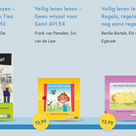
lezen –
Veilig leren lezen –
Veilig leren l
n Ties
Geen wissel voor
Regels, regel
 M3
Sam! AVI E4
nog eens rege
 De
Frank van Pamelen, Siri
Berdie Bartels, Els
van de Laar
Egeraat
Hardcover
Hardcover
99
13
,
,
99
13