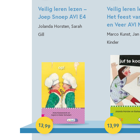
Veilig leren lezen –
Veilig leren 
Joep Snoep AVI E4
Het feest va
en Veer AVI
Jolanda Horsten, Sarah
Marco Kunst, Jan
Gill
Kinder
Hardcover
Hardcover
13
,
13
,
99
99