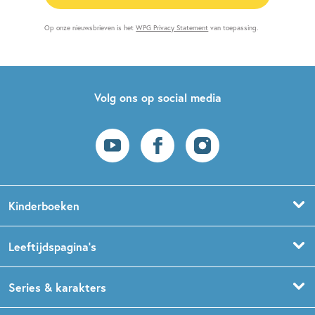
Op onze nieuwsbrieven is het
WPG Privacy Statement
van toepassing.
Volg ons op social media
Kinderboeken
Voorleesboeken
Leeftijdspagina’s
Prentenboeken
Boekentips 0 - 1,5 jaar
Series & karakters
Peuterboeken
Boekentips 1,5 - 3 jaar
De Gorgels