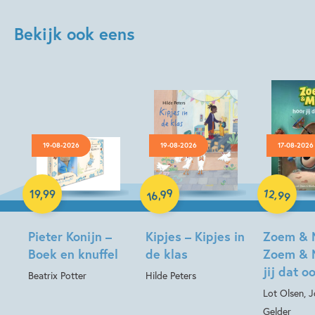
Bekijk ook eens
19-08-2026
19-08-2026
17-08-2026
Hardcover
Hardcover
99
12
,
,
19
,
99
99
16
Hardcover
Pieter Konijn –
Kipjes – Kipjes in
Zoem & 
Boek en knuffel
de klas
Zoem & 
jij dat o
Beatrix Potter
Hilde Peters
Lot Olsen, 
Gelder