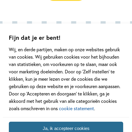
Fijn dat je er bent!
Andere boeken uit de serie
Wij, en derde partijen, maken op onze websites gebruik
'Letterplons'
van cookies. Wij gebruiken cookies voor het bijhouden
van statistieken, om voorkeuren op te slaan, maar ook
voor marketing doeleinden. Door op ‘Zelf instellen’ te
klikken, kun je meer lezen over de cookies die we
gebruiken op deze website en je voorkeuren aanpassen.
Door op ‘Accepteren en doorgaan’ te klikken, ga je
akkoord met het gebruik van alle categorieën cookies
01-10-2026
18-09-2026
zoals omschreven in ons
cookie statement
.
Samengesteld pakket
96
13
Spel
,
,
10
,
99
99
49
Ja, ik accepteer cookies
Spel