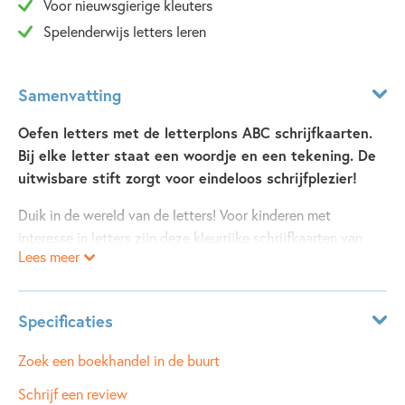
Voor nieuwsgierige kleuters
Spelenderwijs letters leren
Samenvatting
Oefen letters met de letterplons ABC schrijfkaarten.
Bij elke letter staat een woordje en een tekening. De
uitwisbare stift zorgt voor eindeloos schrijfplezier!
Duik in de wereld van de letters! Voor kinderen met
interesse in letters zijn deze kleurrijke schrijfkaarten van
Lees meer
Letterplons ideaal. Bij elke letter van het alfabet staat een
schrijfoefening en een woordje. Zo leren kinderen
spelenderwijs schrijven én lezen. Ook oefenen ze de fijne
Specificaties
motoriek, een goede pengreep en de oog-handcoördinatie.
Belangrijke vaardigheden om goed te leren schrijven.
Leeftijdsindicatie:
4 - 8 jaar
Zoek een boekhandel in de buurt
ISBN:
9789048753840
Schrijf een review
Door de uitwisbare stift zijn de schrijfkaarten steeds