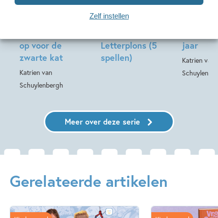
Zelf instellen
Letterplons –
Letterplons –
Letterpl
Letterplons pas
Feestdagenpakket
Letterbi
op voor de
Letterplons (5
jaar
zwarte kat
spellen)
Katrien van
Katrien van
Schuylenbe
Schuylenbergh
Meer over deze serie
Gerelateerde artikelen