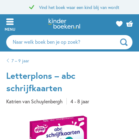
Vind het boek waar een kind blij van wordt
MENU
Zoeken
naar
boeken,
7 – 9 jaar
auteurs
en
Letterplons – abc
uitgevers
schrijfkaarten
Katrien van Schuylenbergh
4 - 8 jaar