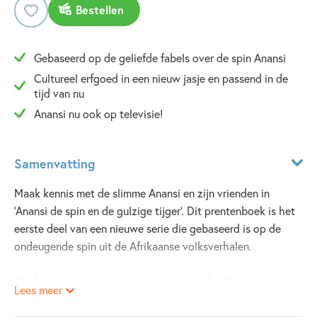
Bestellen
Gebaseerd op de geliefde fabels over de spin Anansi
Cultureel erfgoed in een nieuw jasje en passend in de
tijd van nu
Anansi nu ook op televisie!
Samenvatting
Maak kennis met de slimme Anansi en zijn vrienden in
'Anansi de spin en de gulzige tijger'. Dit prentenboek is het
eerste deel van een nieuwe serie die gebaseerd is op de
ondeugende spin uit de Afrikaanse volksverhalen.
Als Anansi de spin zijn leeggeplunderde koelkast en een
Lees meer
grote pootafdruk voor zijn deur ziet, weet hij al hoe laat
het is: de gulzige Tijger is weer langs geweest en heeft zich