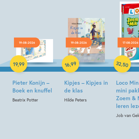
19-08-2026
19-08-2026
17-08-2026
Hardcover
Hardcover
Paperback
32
99
,
,
19
,
99
50
16
Pieter Konijn –
Kipjes – Kipjes in
Loco Min
Boek en knuffel
de klas
mini pak
Zoem & 
Beatrix Potter
Hilde Peters
leren le
Job van Gel