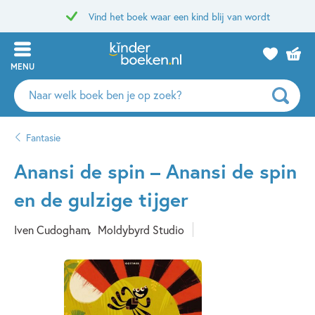
Vind het boek waar een kind blij van wordt
MENU
Zoeken
naar
boeken,
Fantasie
auteurs
en
Anansi de spin – Anansi de spin
uitgevers
en de gulzige tijger
Iven Cudogham
Moldybyrd Studio