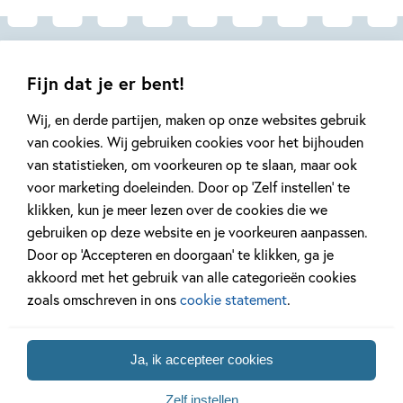
Andere boeken uit de serie 'Anansi
Fijn dat je er bent!
de spin'
Wij, en derde partijen, maken op onze websites gebruik
van cookies. Wij gebruiken cookies voor het bijhouden
van statistieken, om voorkeuren op te slaan, maar ook
voor marketing doeleinden. Door op ‘Zelf instellen’ te
klikken, kun je meer lezen over de cookies die we
gebruiken op deze website en je voorkeuren aanpassen.
Door op ‘Accepteren en doorgaan’ te klikken, ga je
akkoord met het gebruik van alle categorieën cookies
zoals omschreven in ons
cookie statement
.
14
,
99
99
14
,
,
99
14
Hardcover
11
,
24
Hardcover
Hardcover
Ja, ik accepteer cookies
Anansi de spin –
Anansi de spin –
Anansi d
Slimme verhalen
Anansi de spin
Een koek
Zelf instellen