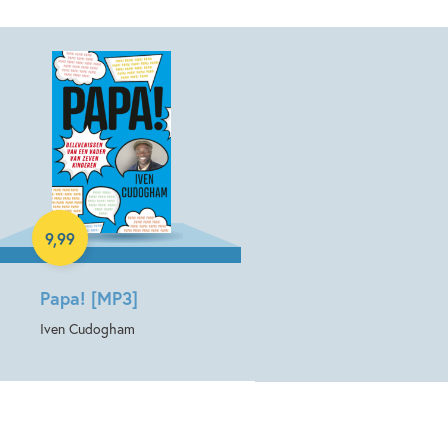
E-book
9
,
99
Papa! [MP3]
Iven Cudogham