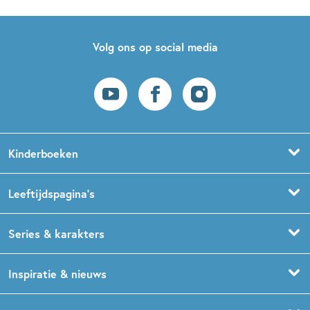
Volg ons op social media
Kinderboeken
Voorleesboeken
Leeftijdspagina’s
Prentenboeken
Boekentips 0 - 1,5 jaar
Series & karakters
Peuterboeken
Boekentips 1,5 - 3 jaar
De Gorgels
Inspiratie & nieuws
Babyboeken
Boekentips 3 - 5 jaar
Dog Man
Kinderboekenweek