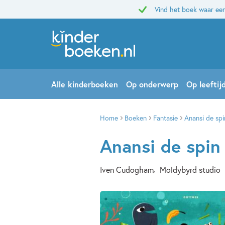
Vind het boek waar een
Alle kinderboeken
Op onderwerp
Op leeftij
Home
Boeken
Fantasie
Anansi de sp
Anansi de spin
Iven Cudogham
Moldybyrd studio