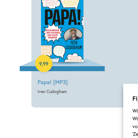
E-book
9
,
99
Papa! [MP3]
Iven Cudogham
Fi
Wi
Wi
vo
‘Z