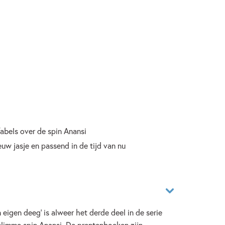
abels over de spin Anansi
euw jasje en passend in de tijd van nu
 eigen deeg' is alweer het derde deel in de serie
limme spin Anansi. De prentenboeken zijn