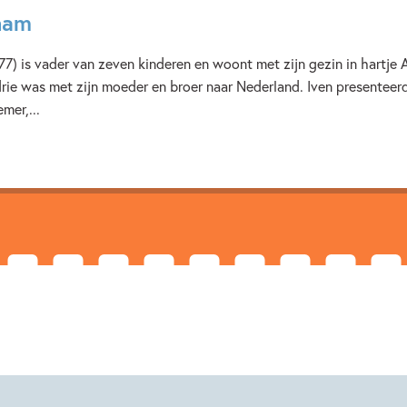
Verschijningsdatum:
29-11-2
ham
Kenmerken van dit boek
) is vader van zeven kinderen en woont met zijn gezin in hartje 
drie was met zijn moeder en broer naar Nederland. Iven presentee
Fantasie
Prentenboeken
mer,...
Iven Cudogham
Moldybyr