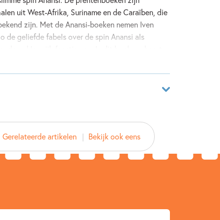
alen uit West-Afrika, Suriname en de Caraïben, die
 bekend zijn. Met de Anansi-boeken nemen Iven
de geliefde fabels over de spin Anansi als
dern, kleurrijk feestje van. In dit boek probeert
 te bedenken. Maar ondanks al zijn sluwe ideetjes
it zoals hij wil. Anansi is aan het oogsten in zijn
l te zwaar en daarom probeert hij Schildpad en
annen. Maar die kennen Anansi langer dan vandaag!
25775407
Gerelateerde artikelen
Bekijk ook eens
ver
udogham
yrd studio
r