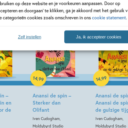
rie 'Anansi de spin'
bruiken op deze website en je voorkeuren aanpassen. Door op
ccepteren en doorgaan’ te klikken, ga je akkoord met het gebruik 
le categorieën cookies zoals omschreven in ons
cookie statement
.
Zelf instellen
Ja, ik accepteer cookies
Hardcover
Hardcover
14
99
,
,
99
14
in –
Anansi de spin –
Anansi de spi
in en
Sterker dan
Anansi de spi
or de
Olifant
de gulzige tij
Iven Cudogham,
Iven Cudogham,
Moldybyrd Studio
Moldybyrd Studio