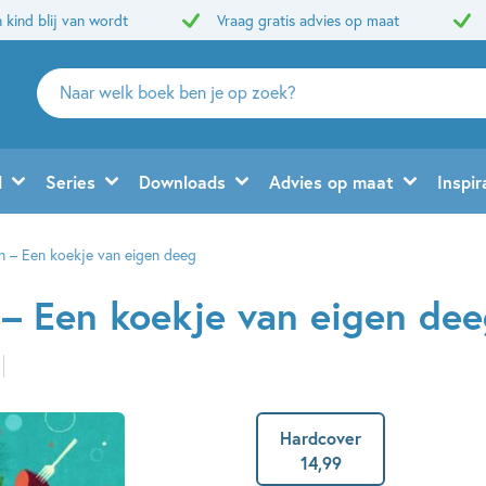
 kind blij van wordt
Vraag gratis advies op maat
Zoeken
naar
boeken,
auteurs
d
Series
Downloads
Advies op maat
Inspir
en
uitgevers
in – Een koekje van eigen deeg
 – Een koekje van eigen de
Hardcover
14
,
99