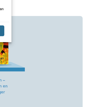
van
n –
n en
ger