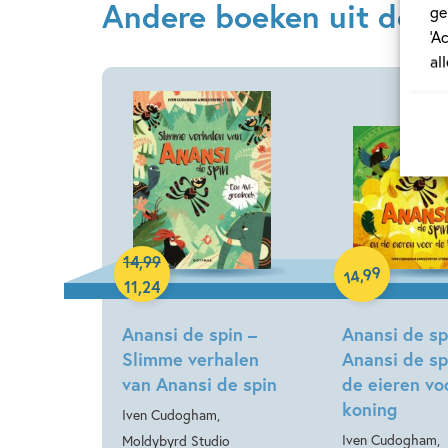
Andere boeken uit de se
ge
‘A
al
14
,
99
Hardcover
99
,
14
Hardcover
11
,
24
Anansi de spin –
Anansi de sp
Slimme verhalen
Anansi de sp
van Anansi de spin
de eieren vo
koning
Iven Cudogham,
Iven Cudogham,
Moldybyrd Studio