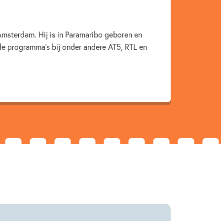
021
Amsterdam. Hij is in Paramaribo geboren en
rde programma’s bij onder andere AT5, RTL en
Sprookjes, mythen & legendes
d studio