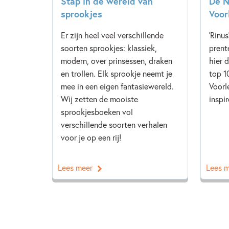
Stap in de wereld van
De N
sprookjes
Voor
Er zijn heel veel verschillende
'Rinus
soorten sprookjes: klassiek,
prent
modern, over prinsessen, draken
hier 
en trollen. Elk sprookje neemt je
top 1
mee in een eigen fantasiewereld.
Voorl
Wij zetten de mooiste
inspir
sprookjesboeken vol
verschillende soorten verhalen
voor je op een rij!
Lees meer
Lees 