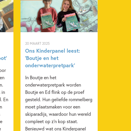
20 MAART 2025
Ons Kinderpanel leest:
ot’
‘Boutje en het
onderwaterpretpark’
oor
een
In Boutje en het
n.
onderwaterpretpark worden
 in
Boutje en Ed flink op de proef
d. En
gesteld. Hun geliefde rommelberg
en
moet plaatsmaken voor een
s
skiparadijs, waardoor hun wereld
ie
compleet op z’n kop staat.
e
Benieuwd wat ons Kinderpanel