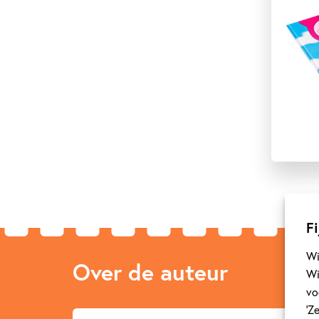
Fi
Wi
Over de auteur
Wi
vo
‘Z