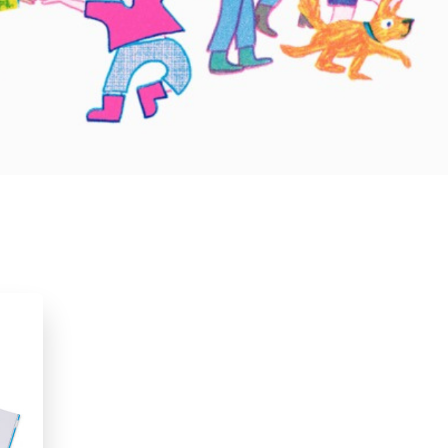
2025
Pesten & misbruik
Prentenboeken