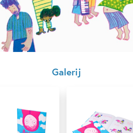
Verschijningsdatum:
03-12-
Kenmerken van dit boek
3 – 5 jaar
5 – 7 jaar
Vriendschap
Eva Eland
Galerij