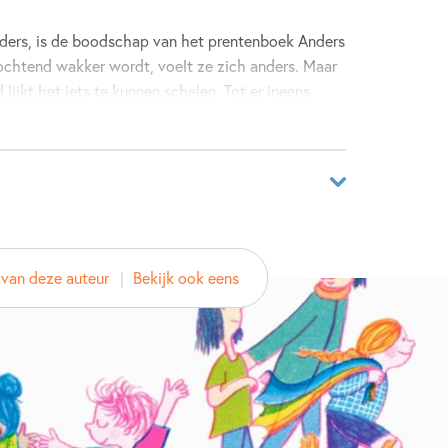
nders, is de boodschap van het prentenboek Anders
ochtend wakker wordt, voelt ze zich anders. Maar
lijkt het iets te kunnen schelen. Tot er ineens
oet...
ar
25889074
van deze auteur
Bekijk ook eens
ver
and
d