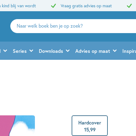
 kind blij van wordt
Vraag gratis advies op maat
Zoeken
naar
boeken,
auteurs
d
Series
Downloads
Advies op maat
Inspir
en
uitgevers
Hardcover
15
,
99