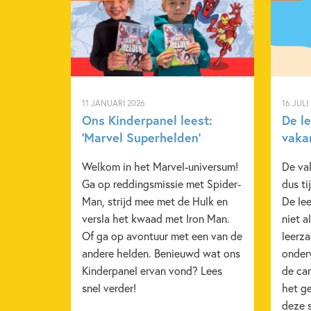
11 JANUARI 2026
16 JULI
Ons Kinderpanel leest:
De l
‘Marvel Superhelden’
vaka
Welkom in het Marvel-universum!
De va
Ga op reddingsmissie met Spider-
dus ti
Man, strijd mee met de Hulk en
De lee
versla het kwaad met Iron Man.
niet a
Of ga op avontuur met een van de
leerza
andere helden. Benieuwd wat ons
onder
Kinderpanel ervan vond? Lees
de ca
snel verder!
het ge
deze 