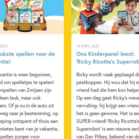
 2025
14 APRIL 2025
eukste spellen voor de
Ons Kinderpanel leest:
ntie!
‘Ricky Ricotta’s Superrob
kantie is weer begonnen,
Ricky wordt vaak geplaagd d
jd om spelletjes te spelen!
pestkoppen. Hij wou dat hij 
rspellen van Zwijsen zijn
vriend had die hem kon helpe
lleen leuk, maar ook
Op een dag gaat Ricky’s wens
am. Of je nu in de auto zit
vervulling: hij krijgt een vrien
weg naar je bestemming, op
het is geen gewone. Het is e
mping ontspant of thuis aan
SUPER-vriend! 'Ricky Ricotta'
nieten bent van je vakantie,
Superrobot' is een nieuwe ser
spellen zorgen voor
van Dav Pilkey, bekend van d