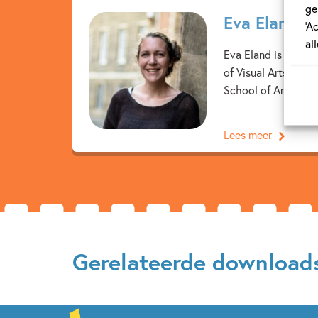
ge
Eva Eland
‘A
al
Eva Eland is auteur
of Visual Arts in 
School of Arts. Te
Lees meer
Gerelateerde download