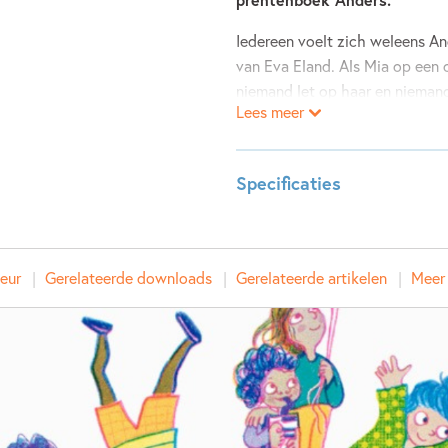
Iedereen voelt zich weleens A
van Eva Eland. Als Mia op een 
niemand let op haar en niemand 
Lees meer
iemand langskomt die dat wel d
Specificaties
Leeftijdsindicatie:
4 - 6 ja
ISBN:
97890
eur
Gerelateerde downloads
Gerelateerde artikelen
Meer 
NUR:
273
Type:
Hardco
Auteur(s):
Eva El
Prijs:
15
,
99
Aantal pagina's:
32
Uitgever:
Leopol