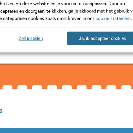
bruiken op deze website en je voorkeuren aanpassen. Door op
ccepteren en doorgaan’ te klikken, ga je akkoord met het gebruik 
le categorieën cookies zoals omschreven in ons
cookie statement
.
 en illustratrice en groeide op in Delft. Ze studeerde aan de Gerr
New York. Haar master in kinderboekenillustraties heeft Eva cum 
genwoordig woont ze met...
Zelf instellen
Ja, ik accepteer cookies
s