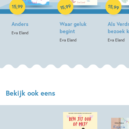
Hardcover
Hardcover
Hardcover
99
15
,
,
15
,
99
99
15
Anders
Waar geluk
Als Verdr
begint
bezoek 
Eva Eland
Eva Eland
Eva Eland
Bekijk ook eens