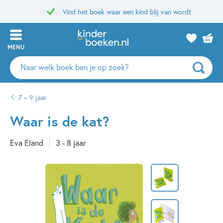
Vind het boek waar een kind blij van wordt
MENU
Zoeken
naar
boeken,
7 – 9 jaar
auteurs
en
Waar is de kat?
uitgevers
Eva Eland
3 - 8 jaar