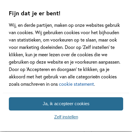
Fijn dat je er bent!
Wij, en derde partijen, maken op onze websites gebruik
van cookies. Wij gebruiken cookies voor het bijhouden
Gerelateerde artikelen
van statistieken, om voorkeuren op te slaan, maar ook
voor marketing doeleinden. Door op ‘Zelf instellen’ te
klikken, kun je meer lezen over de cookies die we
gebruiken op deze website en je voorkeuren aanpassen.
Kinderpanel
Kinderpanel
Door op ‘Accepteren en doorgaan’ te klikken, ga je
akkoord met het gebruik van alle categorieën cookies
zoals omschreven in ons
cookie statement
.
11 JANUARI 2026
22 DECEMBER 2025
Ja, ik accepteer cookies
Ons Kinderpanel leest:
Ons Kinderpan
‘Marvel Superhelden’
‘Vraag het Sa
Zelf instellen