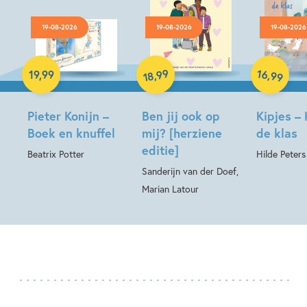
19-08-2026
19-08-2026
19-08-2026
Hardcover
Hardcover
99
16
,
,
19
,
99
99
18
Hardcover
Pieter Konijn –
Ben jij ook op
Kipjes – 
Boek en knuffel
mij? [herziene
de klas
editie]
Beatrix Potter
Hilde Peters
Sanderijn van der Doef,
Marian Latour