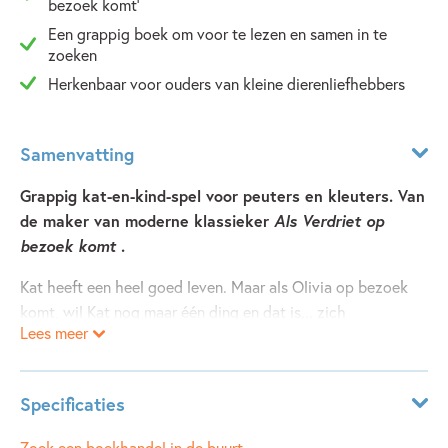
bezoek komt'
Een grappig boek om voor te lezen en samen in te
zoeken
Herkenbaar voor ouders van kleine dierenliefhebbers
Samenvatting
Grappig kat-en-kind-spel voor peuters en kleuters. Van
de maker van moderne klassieker
Als Verdriet op
bezoek komt
.
Kat heeft een heel goed leven. Maar als Olivia op bezoek
komt, wil Kat nog maar één ding en dat is... zich
Lees meer
verstoppen.
Het boek is speciaal gedrukt in
fel vrolijke Pantone-
Specificaties
inkten
.
Leeftijdsindicatie:
3 - 8 jaar
Zoek een boekhandel in de buurt