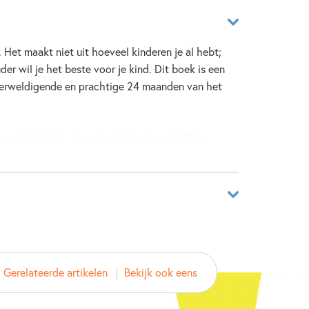
 Het maakt niet uit hoeveel kinderen je al hebt;
uder wil je het beste voor je kind. Dit boek is een
overweldigende en prachtige 24 maanden van het
sus je je kind in slaap, laat je het spelen? Hoe
t met huilen – en wat is nu echt het
twee jaar?
ste mijlpalen, en geeft je de handvatten en kennis
t je vooral vertrouwen, dat jij en je kind hard
00510869
n sterke band op te bouwen die een heel leven
ver
Gerelateerde artikelen
Bekijk ook eens
 Montgomery
an de serie De zeven stappen naar succesvol
e Wijte