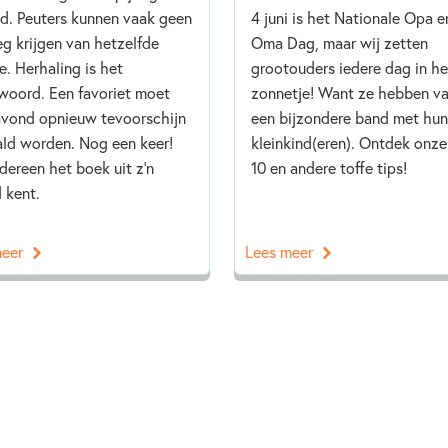
ijd. Peuters kunnen vaak geen
4 juni is het Nationale Opa e
g krijgen van hetzelfde
Oma Dag, maar wij zetten
e. Herhaling is het
grootouders iedere dag in he
woord. Een favoriet moet
zonnetje! Want ze hebben v
avond opnieuw tevoorschijn
een bijzondere band met hun
ld worden. Nog een keer!
kleinkind(eren). Ontdek onze
edereen het boek uit z’n
10 en andere toffe tips!
 kent.
meer
Lees meer