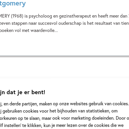
tgomery
(1968) is psycholoog en gezinstherapeut en heeft meer dan 20 
zeven stappen naar succesvol ouderschap is het resultaat van tient
boeken vol met waardevolle...
jn dat je er bent!
rie 'De zeven stappen naar su
j, en derde partijen, maken op onze websites gebruik van cookies.
j gebruiken cookies voor het bijhouden van statistieken, om
orkeuren op te slaan, maar ook voor marketing doeleinden. Door 
elf instellen’ te klikken, kun je meer lezen over de cookies die we