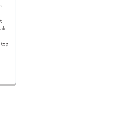
n
t
aak
 top