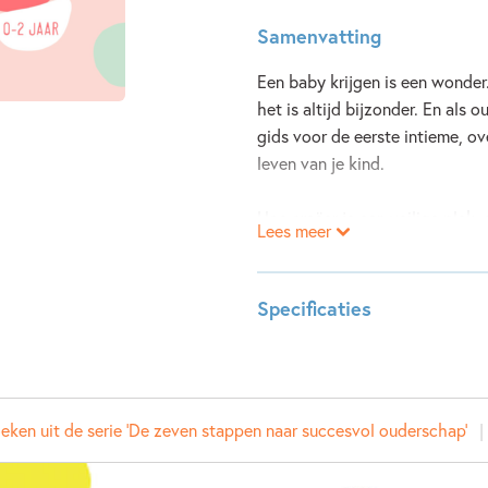
Samenvatting
Een baby krijgen is een wonder.
het is altijd bijzonder. En als o
gids voor de eerste intieme, 
leven van je kind.
Hoe creëer je een veilige plek, 
Lees meer
reageer je als je kind niet stop
allerbelangrijkste deze eerste 
Specificaties
Het boek gidst je door alle eer
die je nodig hebt. Maar het geef
ISBN:
97894
nodig hebben om een gezonde e
NUR:
850
meegaat.
Type:
Hardco
eken uit de serie 'De zeven stappen naar succesvol ouderschap'
Auteur(s):
Hedvig
Baby & dreumes
is onderdeel v
Vertaler:
Hannek