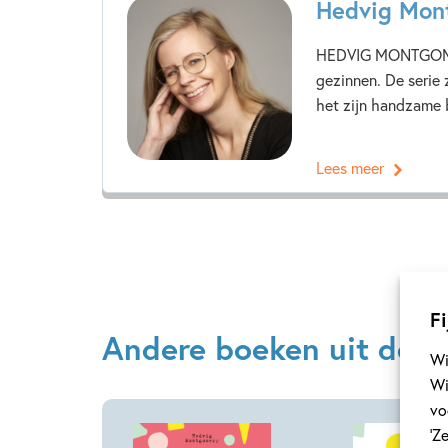
Hedvig Mon
HEDVIG MONTGOMERY 
gezinnen. De serie 
het zijn handzame 
Lees meer
Fi
Andere boeken uit de se
Wi
Wi
vo
‘Z