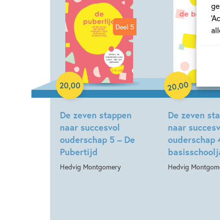
ge
‘A
Deel 5
al
Hardcover
Hardcover
00
,
20
,
00
20
De zeven stappen
De zeven st
naar succesvol
naar succesv
ouderschap 5 – De
ouderschap 
Pubertijd
basisschoolj
Hedvig Montgomery
Hedvig Montgom