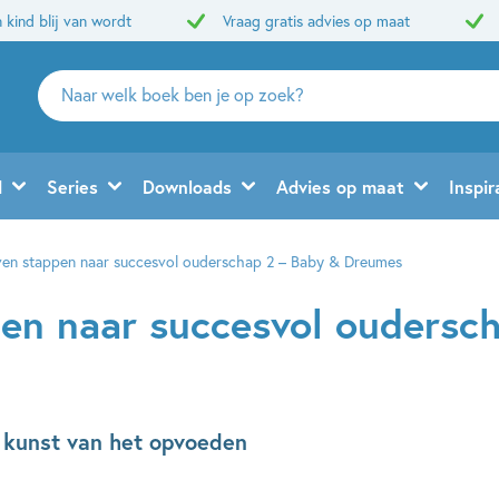
 kind blij van wordt
Vraag gratis advies op maat
Zoeken
naar
boeken,
auteurs
d
Series
Downloads
Advies op maat
Inspir
en
uitgevers
ven stappen naar succesvol ouderschap 2 – Baby & Dreumes
en naar succesvol oudersc
 kunst van het opvoeden