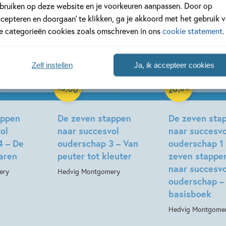
bruiken op deze website en je voorkeuren aanpassen. Door op
ccepteren en doorgaan’ te klikken, ga je akkoord met het gebruik 
Deel 4
Deel 3
le categorieën cookies zoals omschreven in ons
cookie statement
.
Zelf instellen
Ja, ik accepteer cookies
Hardcover
20
00
,
,
00
20
Hardcover
appen
De zeven stappen
De zeven sta
ol
naar succesvol
naar succesvo
4 – De
ouderschap 3 – Van
ouderschap 1
aren
peuter tot kleuter
zeven stappe
naar succesvo
ery
Hedvig Montgomery
ouderschap –
basisboek
Hedvig Montgome