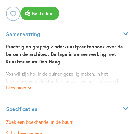
Bestellen
Samenvatting
Prachtig én grappig kinderkunstprentenboek over de
beroemde architect Berlage in samenwerking met
Kunstmuseum Den Haag.
Vos wil zijn hol in de duinen gezellig maken. In het
kunstmuseum in de stad kan hij vast wel iets leuks vinden.
Lees meer
Binnenkomen is alleen nog niet zo makkelijk.
Vos bedenkt een list. ‘s Nachts is hij alleen in het museum.
Hij verzamelt de mooiste dingen. Tot er iemand wakker
Specificaties
wordt...
Leeftijdsindicatie:
4 - 100 jaar
Zoek een boekhandel in de buurt
Hendrik Petrus Berlage (1856-1934) is een van Nederlands
ISBN:
9789025879174
Schrijf een review
beroemdste architecten. Zijn Beurs in Amsterdam en het