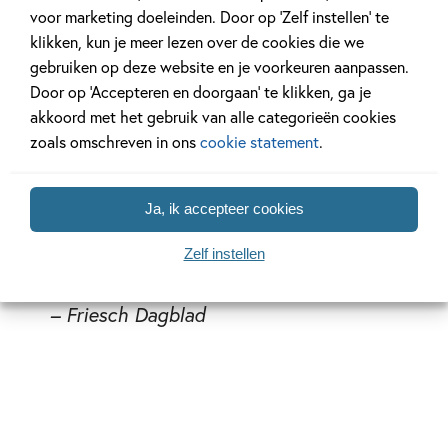
naar Mondriaan in New York… De verhalen in deze boeken
voor marketing doeleinden. Door op ‘Zelf instellen’ te
laten je niet meer los!
klikken, kun je meer lezen over de cookies die we
gebruiken op deze website en je voorkeuren aanpassen.
Door op ‘Accepteren en doorgaan’ te klikken, ga je
Lees verder
akkoord met het gebruik van alle categorieën cookies
zoals omschreven in ons
cookie statement
.
Ja, ik accepteer cookies
‘Het is een zeer geslaagd prentenboek
Zelf instellen
geworden met schitterende illustraties.’
– Friesch Dagblad