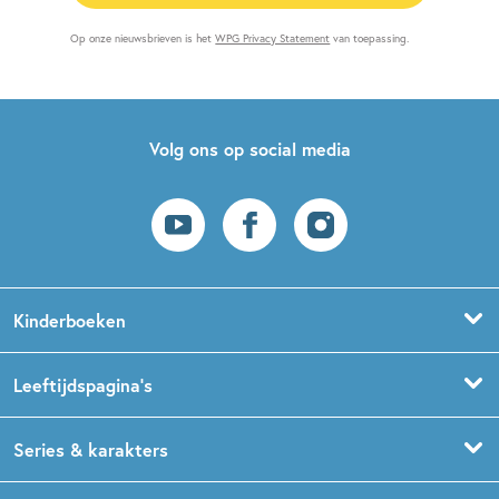
Op onze nieuwsbrieven is het
WPG Privacy Statement
van toepassing.
Volg ons op social media
Kinderboeken
Voorleesboeken
Leeftijdspagina’s
Prentenboeken
Boekentips 0 - 1,5 jaar
Series & karakters
Peuterboeken
Boekentips 1,5 - 3 jaar
De Gorgels