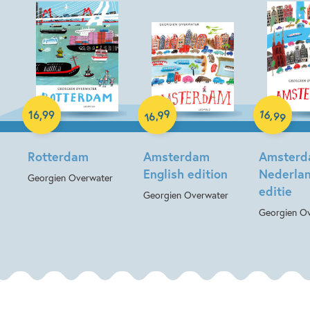
Hardcover
Hardcover
Hardcover
99
16
,
,
16
,
99
99
16
Rotterdam
Amsterdam
Amster
English edition
Nederla
Georgien Overwater
editie
Georgien Overwater
Georgien O