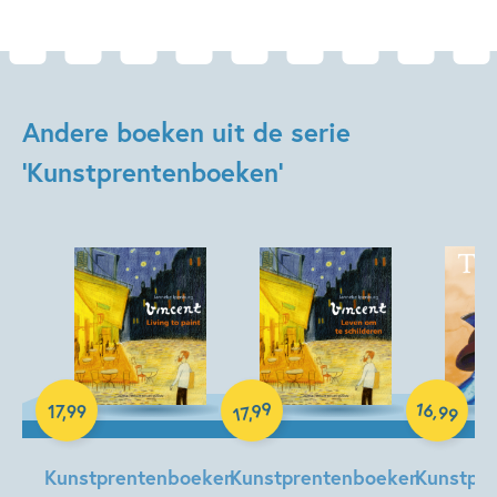
Andere boeken uit de serie
'Kunstprentenboeken'
Hardcover
16
99
,
17
,
99
,
99
17
Hardcover
Hardcover
Kunstprentenboeken
Kunstprentenboeken
Kunstpr