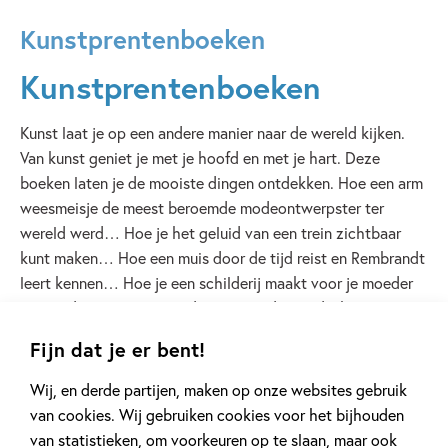
Kunstprentenboeken
Kunstprentenboeken
Kunst laat je op een andere manier naar de wereld kijken.
Van kunst geniet je met je hoofd en met je hart. Deze
boeken laten je de mooiste dingen ontdekken. Hoe een arm
weesmeisje de meest beroemde modeontwerpster ter
wereld werd… Hoe je het geluid van een trein zichtbaar
kunt maken… Hoe een muis door de tijd reist en Rembrandt
leert kennen… Hoe je een schilderij maakt voor je moeder
tussen de sterren… Reis door Hollandse landschappen en
de raadselachtige wereld vol gezichtsbedrog van Escher…
Fijn dat je er bent!
Geniet van kleur in de tuin van Monet en ga mee op
avontuur in de fantastische wereld van Jeroen Bosch…
Wij, en derde partijen, maken op onze websites gebruik
Lees de gekste weetjes over kleuren en laat je aanspoelen
van cookies. Wij gebruiken cookies voor het bijhouden
op een eiland… Breng midden in de oorlog sinaasappels
van statistieken, om voorkeuren op te slaan, maar ook