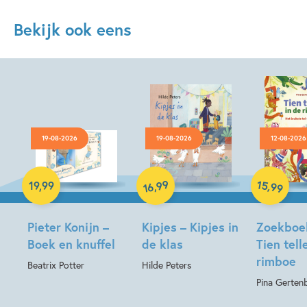
Bekijk ook eens
19-08-2026
19-08-2026
12-08-2026
Hardcover
Hardcover
Hardcover
99
15
,
,
19
,
99
99
16
Pieter Konijn –
Kipjes – Kipjes in
Zoekboe
Boek en knuffel
de klas
Tien tell
rimboe
Beatrix Potter
Hilde Peters
Pina Gerten