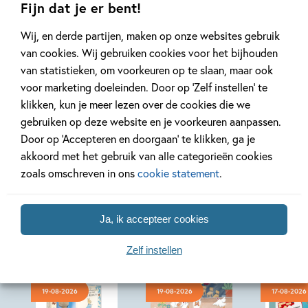
Fijn dat je er bent!
Wij, en derde partijen, maken op onze websites gebruik
Bekijk alle artikelen
van cookies. Wij gebruiken cookies voor het bijhouden
van statistieken, om voorkeuren op te slaan, maar ook
voor marketing doeleinden. Door op ‘Zelf instellen’ te
klikken, kun je meer lezen over de cookies die we
gebruiken op deze website en je voorkeuren aanpassen.
Door op ‘Accepteren en doorgaan’ te klikken, ga je
Bekijk ook eens
akkoord met het gebruik van alle categorieën cookies
zoals omschreven in ons
cookie statement
.
Ja, ik accepteer cookies
Zelf instellen
19-08-2026
19-08-2026
17-08-2026
Hardcover
Hardcover