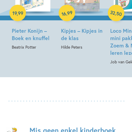
Paperback
32
99
,
,
19
,
99
50
16
Pieter Konijn –
Kipjes – Kipjes in
Loco Min
Boek en knuffel
de klas
mini pak
Zoem & 
Beatrix Potter
Hilde Peters
leren le
Job van Gel
Mis geen enkel kinderboek