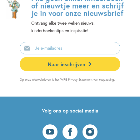
of nieuwtje meer en schrijf
je in voor onze nieuwsbrief
Ontvang elke twee weken nieuws,
kinderboekentips en inspiratie!
E-
mailadres
Naar inschrijven
Op onze nieuwsbrieven is het
WPG Privacy Statement
van toepassing.
Volg ons op social media