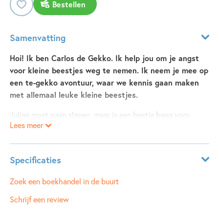
Bestellen
Samenvatting
Hoi! Ik ben Carlos de Gekko. Ik help jou om je angst
voor kleine beestjes weg te nemen. Ik neem je mee op
een te-gekko avontuur, waar we kennis gaan maken
met allemaal leuke kleine beestjes.
Julian moet gaan slapen, maar is een beetje bang voor
Lees meer
kleine insectjes en beestjes op zijn kamer… Gelukkig hoeft
dat helemaal niet! Al snel neemt Carlos de Gekko al zijn
angsten weg. In een speels en fantasierijk verhaal laat
Specificaties
Carlos de Gekko zien, dat alle insectjes en beestjes onze
vriendjes zijn én nog iets voor ons gemaakt hebben ook.
ISBN:
9789083373003
Zoek een boekhandel in de buurt
Maar wat dan? Julian kon het bijna niet geloven! Kom mee
NUR:
273
Schrijf een review
op een te-gekko avontuur met Carlos de Gekko.
Type:
Hardcover