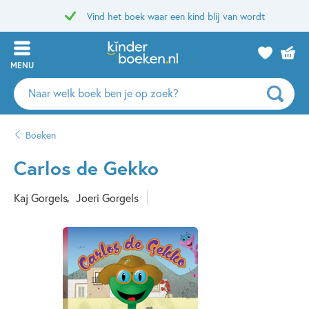
Vind het boek waar een kind blij van wordt
MENU
Zoeken
naar
boeken,
Boeken
auteurs
en
Carlos de Gekko
uitgevers
Kaj Gorgels
Joeri Gorgels