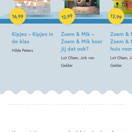
Hardcover
99
12
,
,
16
,
99
99
12
Hardcover
Hardcover
Kipjes – Kipjes in
Zoem & Mik –
Zoem & 
de klas
Zoem & Mik hoor
Zoem & 
jij dat ook?
huis voo
Hilde Peters
Lot Olsen, Job van
Lot Olsen, 
Gelder
Gelder