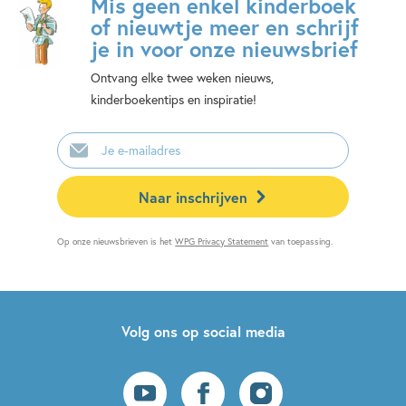
Mis geen enkel kinderboek
of nieuwtje meer en schrijf
je in voor onze nieuwsbrief
Ontvang elke twee weken nieuws,
kinderboekentips en inspiratie!
E-
mailadres
Naar inschrijven
Op onze nieuwsbrieven is het
WPG Privacy Statement
van toepassing.
Volg ons op social media