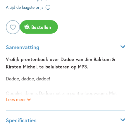
Altijd de laagste prijs
Bestellen
Samenvatting
Vrolijk prentenboek over Dadoe van Jim Bakkum &
Kirsten Michel, te beluisteren op MP3.
Dadoe, dadoe, dadoe!
Opgelet, daar is Dadoe met zijn politie-loopwagen. Met
Lees meer
zijn buurmeisje Didi en zijn ondeugende hondje Toby
beleeft hij allerlei avonturen. Hij racet door de woonkamer,
springt op de trampoline, houdt een superstepwedstrijd en
Specificaties
is aan het eind van de dag nog lang niet moe!