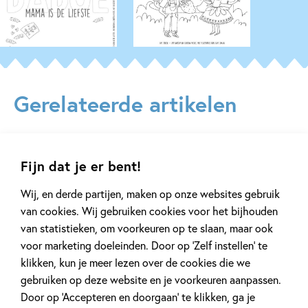
Gerelateerde artikelen
Kinderpanel
Tiplijst
Fijn dat je er bent!
Wij, en derde partijen, maken op onze websites gebruik
van cookies. Wij gebruiken cookies voor het bijhouden
van statistieken, om voorkeuren op te slaan, maar ook
11 JANUARI 2026
16 JULI 2025
voor marketing doeleinden. Door op ‘Zelf instellen’ te
Ons Kinderpanel leest:
De leukste spe
klikken, kun je meer lezen over de cookies die we
‘Marvel Superhelden’
vakantie!
gebruiken op deze website en je voorkeuren aanpassen.
Door op ‘Accepteren en doorgaan’ te klikken, ga je