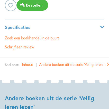
Bestellen
Specificaties
ISBN:
9789048719587
Zoek een boekhandel in de buurt
NUR:
287
Schrijf een review
Type:
Hardcover
Auteur(s):
Manon Sikkel
Inhoud
Andere boeken uit de serie 'Veilig leren lez
Snel naar:
Illustrator:
Hélène Jorna
Prijs:
11
,
99
Uitgever:
Zwijsen Uitgeverij
Verschijningsdatum:
19-05-2016
Andere boeken uit de serie 'Veilig
Kenmerken van dit boek
leren lezen'