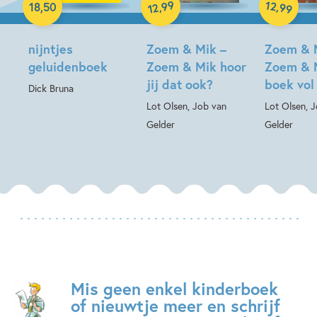
99
12
,
,
18
,
50
99
12
Hardcover
Hardcover
nijntjes
Zoem & Mik –
Zoem & 
geluidenboek
Zoem & Mik hoor
Zoem & 
jij dat ook?
boek vol
Dick Bruna
Lot Olsen, Job van
Lot Olsen, 
Gelder
Gelder
Mis geen enkel kinderboek
of nieuwtje meer en schrijf