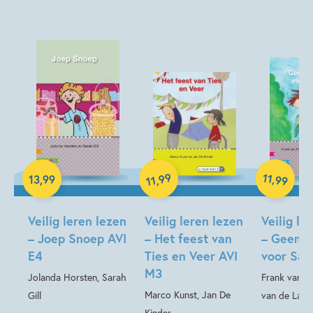
Beginnende lezer & AVI boeken
Woorden & taal
Manon Sikkel
Hélène Jorna
Hardcover
Hardcover
99
11
,
13
,
99
,
99
11
Hardcover
Veilig leren lezen
Veilig leren lezen
Veilig le
– Joep Snoep AVI
– Het feest van
– Geen w
E4
Ties en Veer AVI
voor Sam
M3
Jolanda Horsten, Sarah
Frank van Pa
Marco Kunst, Jan De
Gill
van de Laar
Kinder