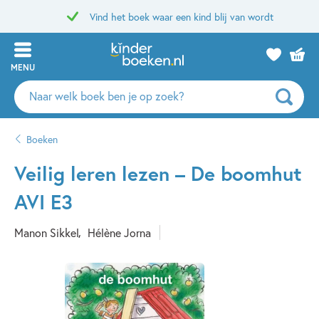
Vind het boek waar een kind blij van wordt
MENU
Zoeken
naar
boeken,
Boeken
auteurs
en
Veilig leren lezen – De boomhut
uitgevers
AVI E3
Manon Sikkel
Hélène Jorna