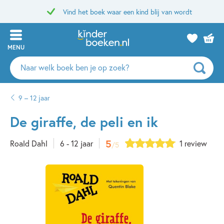
Vind het boek waar een kind blij van wordt
MENU
Zoeken
naar
boeken,
9 – 12 jaar
auteurs
en
De giraffe, de peli en ik
uitgevers
5
Roald Dahl
6 - 12 jaar
1 review
/5