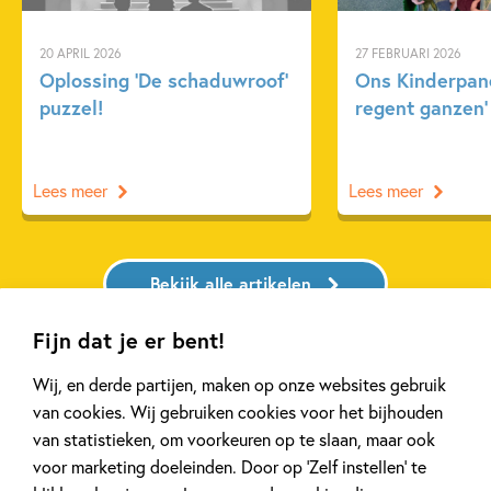
Actie & avontuur
Beroepen
Dagelijks leven
20 APRIL 2026
27 FEBRUARI 2026
Dieren & natuur
Fantasie
Fantasie & magie
Oplossing ‘De schaduwroof’
Ons Kinderpane
puzzel!
regent ganzen’
Humor
Klassiekers
Roald Dahl
Lees meer
Lees meer
Bekijk alle artikelen
Fijn dat je er bent!
Wij, en derde partijen, maken op onze websites gebruik
van cookies. Wij gebruiken cookies voor het bijhouden
Bekijk ook eens
van statistieken, om voorkeuren op te slaan, maar ook
voor marketing doeleinden. Door op ‘Zelf instellen’ te