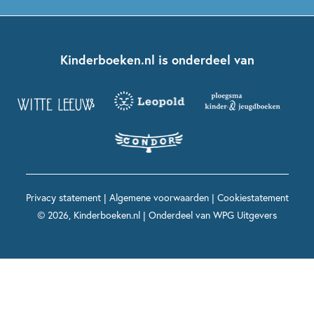
Boekentips 5 - 7 jaar
Dolfje Weerwolfje
Kinderjury
Over ons
Kinderboeken klassiekers
Boekentips 7 - 9 jaar
Fien en Teun
Nationale Voorleesdagen
Contact
Kinderboeken.nl is onderdeel van
Kinderboeken diversiteit
Boekentips 9 - 12 jaar
Kikker
Griffels en Penselen
Advies op maat
Grappige kinderboeken
Boekentips 12+ jaar
Spekkie en Sproet
Woutertje Pieterse Prijs
Nieuwsbrief
Spannende kinderboeken
Boekentips 15+ jaar
Mees Kees
Kinderboeken top 10
Alle boeken per onderwerp
Voor volwassenen
De regels van Floor
Prentenboeken top 10
Privacy statement
|
Algemene voorwaarden
|
Cookiestatement
Maxi & Helium
© 2026, Kinderboeken.nl | Onderdeel van
WPG Uitgevers
Voor het onderwijs
Alle kinderboekenpersonages