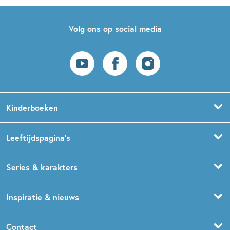
Volg ons op social media
Kinderboeken
Voorleesboeken
Leeftijdspagina’s
Prentenboeken
Boekentips 0 - 1,5 jaar
Series & karakters
Peuterboeken
Boekentips 1,5 - 3 jaar
De Gorgels
Inspiratie & nieuws
Babyboeken
Boekentips 3 - 5 jaar
Dog Man
Kinderboekenweek
Contact
Sprookjesboeken