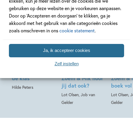
klikken, kun je meer lezen over de cookies die we
gebruiken op deze website en je voorkeuren aanpassen.
Door op ‘Accepteren en doorgaan’ te klikken, ga je
akkoord met het gebruik van alle categorieën cookies
zoals omschreven in ons
cookie statement
.
19-08-2026
17-08-2026
17-08-2026
Hardcover
Ja, ik accepteer cookies
99
12
,
,
16
,
99
99
12
Hardcover
Hardcover
Zelf instellen
Kipjes – Kipjes in
Zoem & Mik –
Zoem & 
de klas
Zoem & Mik hoor
Zoem & 
jij dat ook?
boek vol
Hilde Peters
Lot Olsen, Job van
Lot Olsen, 
Gelder
Gelder