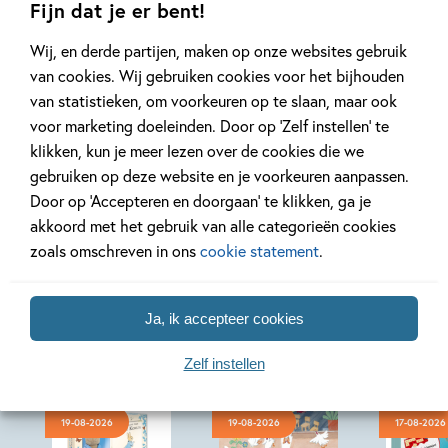
Fijn dat je er bent!
Wij, en derde partijen, maken op onze websites gebruik
Bekijk alle artikelen
van cookies. Wij gebruiken cookies voor het bijhouden
van statistieken, om voorkeuren op te slaan, maar ook
voor marketing doeleinden. Door op ‘Zelf instellen’ te
klikken, kun je meer lezen over de cookies die we
gebruiken op deze website en je voorkeuren aanpassen.
Door op ‘Accepteren en doorgaan’ te klikken, ga je
Bekijk ook eens
akkoord met het gebruik van alle categorieën cookies
zoals omschreven in ons
cookie statement
.
Ja, ik accepteer cookies
Zelf instellen
19-08-2026
19-08-2026
17-08-2026
Hardcover
Hardcover