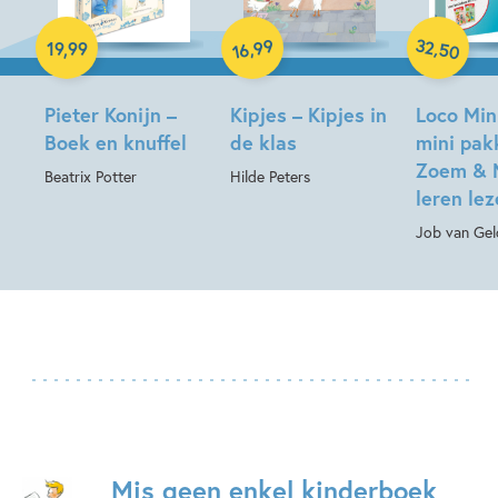
Paperback
32
99
,
,
19
,
99
50
16
Pieter Konijn –
Kipjes – Kipjes in
Loco Min
Boek en knuffel
de klas
mini pak
Zoem & 
Beatrix Potter
Hilde Peters
leren le
Job van Gel
Mis geen enkel kinderboek