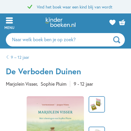
Vind het boek waar een kind blij van wordt
MENU
Zoeken
naar
boeken,
9 – 12 jaar
auteurs
en
De Verboden Duinen
uitgevers
Marjolein Visser
Sophie Pluim
9 - 12 jaar