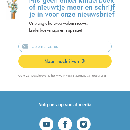
of nieuwtje meer en schrijf
je in voor onze nieuwsbrief
Ontvang elke twee weken nieuws,
kinderboekentips en inspiratie!
E-
mailadres
Naar inschrijven
Op onze nieuwsbrieven is het
WPG Privacy Statement
van toepassing.
Volg ons op social media