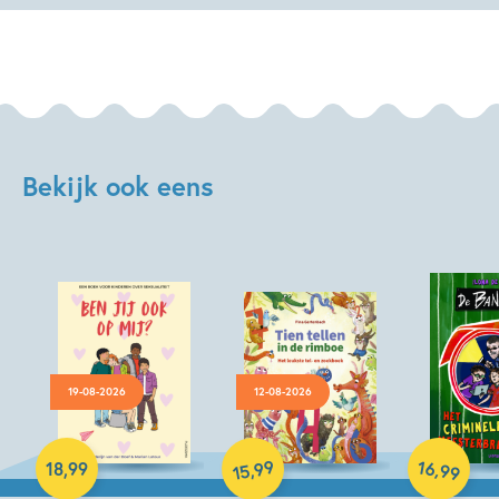
Bekijk ook eens
19-08-2026
12-08-2026
Hardcover
Hardcover
Hardcover
99
16
,
,
18
,
99
99
15