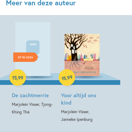
Meer van deze auteur
07-10-2026
Hardcover
Hardcover
99
,
15
,
99
15
De zachtmerrie
Voor altijd ons
kind
Marjolein Visser, Tjong-
Marjolein Visser,
Khing Thé
Janneke Ipenburg