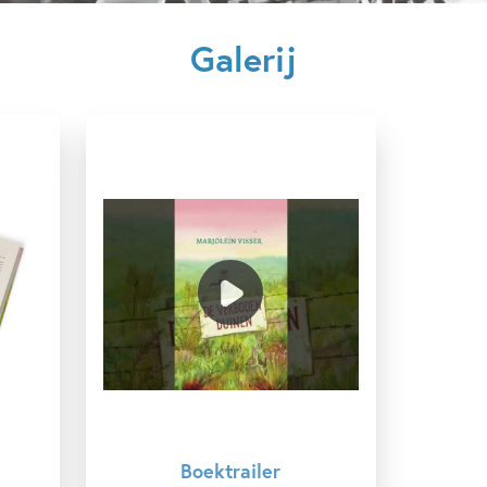
Kenmerken van dit boek
‘Dit boek doet iets wat alleen heel goede boeken doen: het
Galerij
geeft je het gevoel dat je er een vriendschap bij cadeau
12+ jaar
9 – 12 jaar
Dagelijks leven
krijgt.’ – Jaap Robben
Dieren & natuur
Emoties & gevoelens
‘Een psychologisch sterke jeugdroman.’ – Bas Maliepaard,
Familie & gezin
Op & rond school
TROUW
Techniek & wetenschap
Vriendschap
‘Mooi verhaal over een meisje dat heel veel voor haar
Zelfvertrouwen & weerbaarheid
Marjolein Visser
kiezen krijgt. Ze houdt een dagboek (met leuke tekeningen)
Sophie Pluim
bij met al haar plannen, maakt vrienden en vindt hier en
daar hulp. Lief en inleefbaar.’ – Sanne Rooseboom over
De
Verboden Duinen
Boektrailer