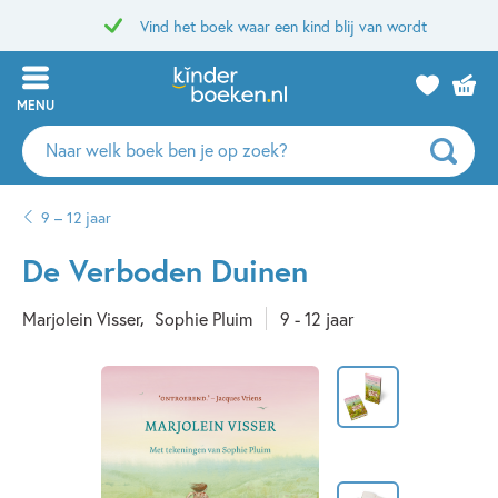
Vind het boek waar een kind blij van wordt
MENU
Zoeken
naar
boeken,
9 – 12 jaar
auteurs
en
De Verboden Duinen
uitgevers
Marjolein Visser
Sophie Pluim
9 - 12 jaar