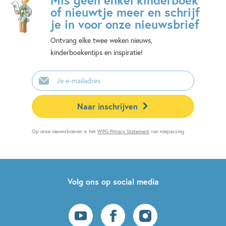
of nieuwtje meer en schrijf
je in voor onze nieuwsbrief
Ontvang elke twee weken nieuws,
kinderboekentips en inspiratie!
E-
mailadres
Naar inschrijven
Op onze nieuwsbrieven is het
WPG Privacy Statement
van toepassing.
Volg ons op social media