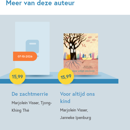
Meer van deze auteur
07-10-2026
Hardcover
Hardcover
99
,
15
,
99
15
De zachtmerrie
Voor altijd ons
kind
Marjolein Visser, Tjong-
Marjolein Visser,
Khing Thé
Janneke Ipenburg