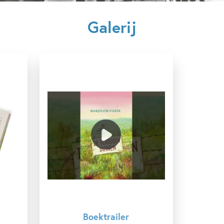
Kenmerken van dit boek
‘Dit boek doet iets wat alleen heel goede boeken doen: het
Galerij
geeft je het gevoel dat je er een vriendschap bij cadeau
12+ jaar
9 – 12 jaar
Dagelijks leven
krijgt.’ – Jaap Robben
Dieren & natuur
Emoties & gevoelens
‘Een psychologisch sterke jeugdroman.’ – Bas Maliepaard,
Familie & gezin
Op & rond school
TROUW
Techniek & wetenschap
Vriendschap
‘Mooi verhaal over een meisje dat heel veel voor haar
Zelfvertrouwen & weerbaarheid
Marjolein Visser
kiezen krijgt. Ze houdt een dagboek (met leuke tekeningen)
Sophie Pluim
bij met al haar plannen, maakt vrienden en vindt hier en
daar hulp. Lief en inleefbaar.’ – Sanne Rooseboom over
De
Verboden Duinen
Boektrailer