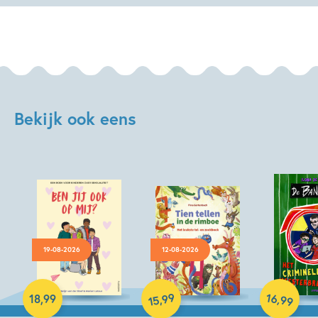
Bekijk ook eens
19-08-2026
12-08-2026
Hardcover
Hardcover
Hardcover
99
16
,
,
18
,
99
99
15