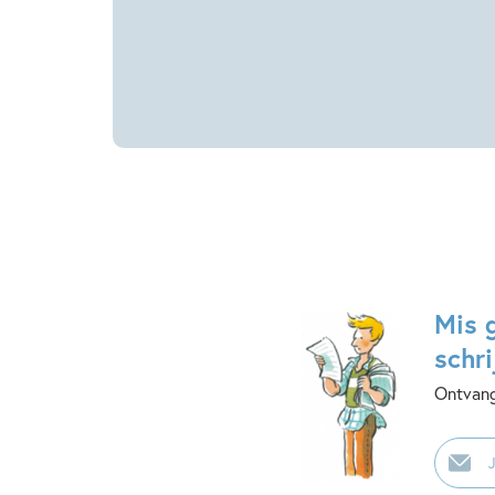
Mis 
schri
Ontvang
E-
mailadr