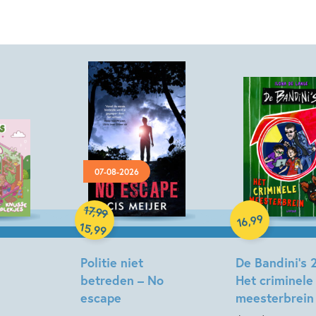
07-08-2026
Hardcover
Hardcover
17
,
99
99
,
16
15
,
99
Politie niet
De Bandini’s 2
betreden – No
Het criminele
escape
meesterbrein