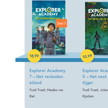
Deel 7
Hardcover
E-book
99
,
18
,
99
10
Explorer Academy
Explorer Ac
7 – Het verboden
5 – Het nest
eiland
tijger
Trudi Trueit, Maaike van
Trudi Trueit, Jola
Riel
Rijsdam