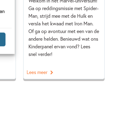
nnend
Welkom in het Marvel-universum!
rin
Ga op reddingsmissie met Spider-
van
i
Man, strijd mee met de Hulk en
t ons
versla het kwaad met Iron Man.
s
Of ga op avontuur met een van de
andere helden. Benieuwd wat ons
Kinderpanel ervan vond? Lees
snel verder!
Lees meer