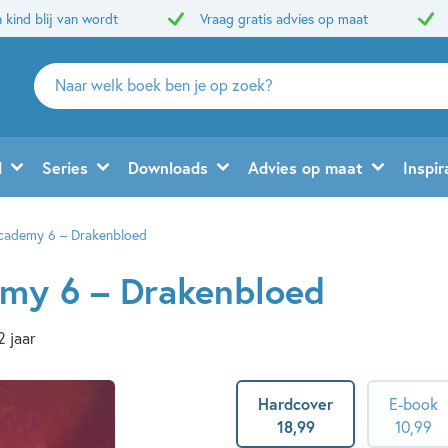
 kind blij van wordt
Vraag gratis advies op maat
Zoeken
naar
boeken,
auteurs
d
Series
Downloads
Advies op maat
Inspir
en
uitgevers
cademy 6 – Drakenbloed
emy 6 – Drakenbloed
2 jaar
Hardcover
E-book
18
,
99
10
,
99