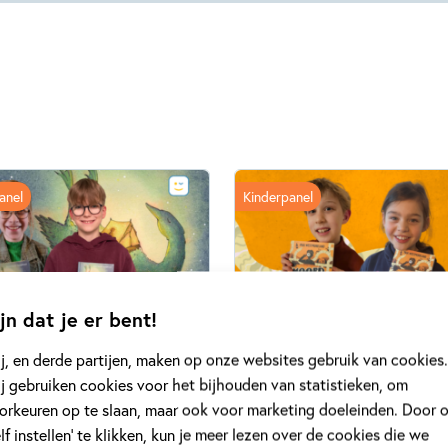
anel
Kinderpanel
jn dat je er bent!
j, en derde partijen, maken op onze websites gebruik van cookies.
RUARI 2026
19 FEBRUARI 2026
Kinderpanel leest: ‘Het
Ons Kinderpanel leest:
j gebruiken cookies voor het bijhouden van statistieken, om
nt ganzen’
‘Moord aan boord’
orkeuren op te slaan, maar ook voor marketing doeleinden. Door 
elf instellen’ te klikken, kun je meer lezen over de cookies die we