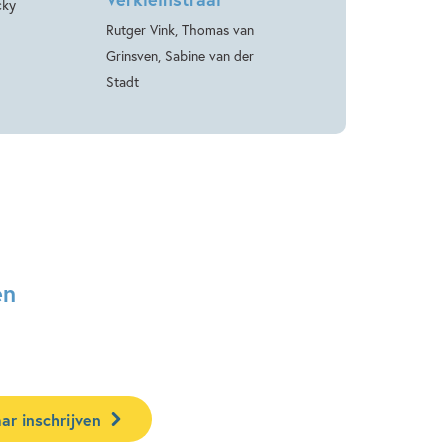
cky
Rutger Vink, Thomas van
Grinsven, Sabine van der
Stadt
en
ar inschrijven