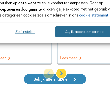
regent ganzen' van
Moord aan boord is een spa
bruiken op deze website en je voorkeuren aanpassen. Door op
arie Jongbloed is een
avontuur van Arlo Banks, waa
ccepteren en doorgaan’ te klikken, ga je akkoord met het gebruik 
tig verhaal over pesters,
je de moord op juffrouw Patt
le categorieën cookies zoals omschreven in ons
cookie statement
.
pers en het vinden van je
moet oplossen. Benieuwd wa
 kracht. Benieuwd wat ons
Kinderpanel ervan vond? Lee
rpanel ervan vond? Lees
snel verder!
Zelf instellen
Ja, ik accepteer cookies
erder!
meer
Lees meer
Bekijk alle artikelen