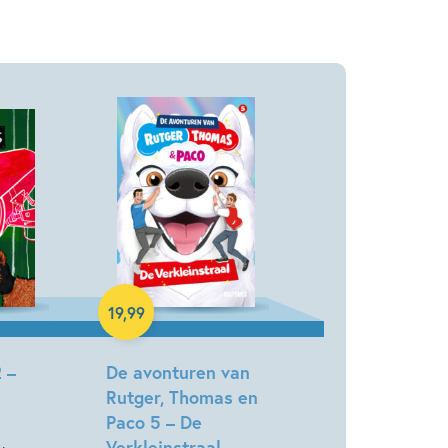
Hardcover
19
,
99
 –
De avonturen van
Rutger, Thomas en
Paco 5 – De
Verkleinstraal