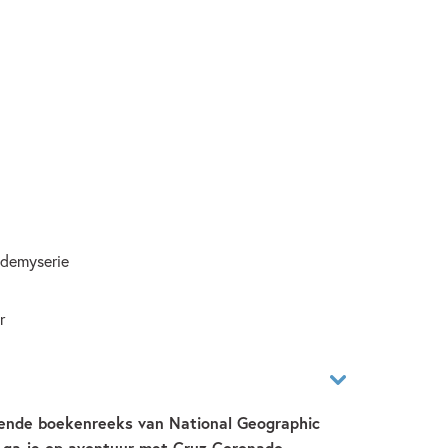
ademyserie
r
ende boekenreeks van National Geographic
ie ga je op avontuur met Cruz Coronado.