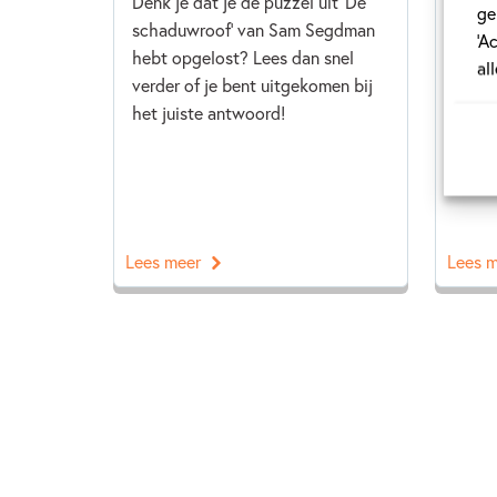
Denk je dat je de puzzel uit 'De
'Het 
ge
schaduwroof' van Sam Segdman
Annem
‘A
hebt opgelost? Lees dan snel
prach
al
verder of je bent uitgekomen bij
meelo
het juiste antwoord!
eigen
Kinde
snel v
Lees meer
Lees 