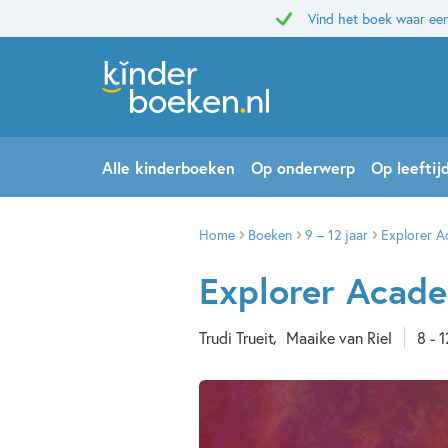
Vind het boek waar een
Alle kinderboeken
Op onderwerp
Op leeftij
Home
Boeken
9 – 12 jaar
Explorer A
Explorer Acad
Trudi Trueit
Maaike van Riel
8 - 1