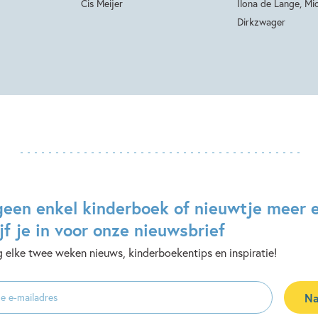
Cis Meijer
Ilona de Lange, Mi
Dirkzwager
geen enkel kinderboek of nieuwtje meer 
jf je in voor onze nieuwsbrief
 elke twee weken nieuws, kinderboekentips en inspiratie!
Na
es