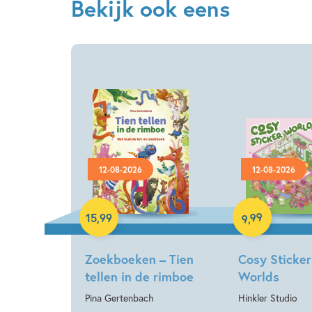
Bekijk ook eens
12-08-2026
12-08-2026
Hardcover
Paperback
99
15
,
99
,
9
Zoekboeken – Tien
Cosy Sticker
tellen in de rimboe
Worlds
Pina Gertenbach
Hinkler Studio