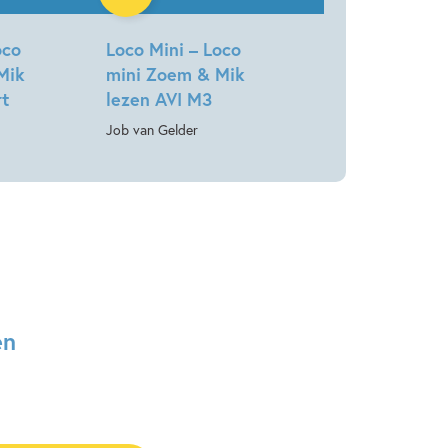
oco
Loco Mini – Loco
Mik
mini Zoem & Mik
rt
lezen AVI M3
Job van Gelder
en