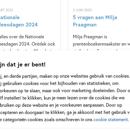
RT 2023
3 JUNI 2020
ationale
5 vragen aan Milja
leesdagen 2024
Praagman
alles over de Nationale
Milja Praagman is
eesdagen 2024. Ontdek ook
prentenboekenmaakster en w
entenboeken top 10 en het
stellen haar 5 vragen. Lees 
enboek van het Jaar.
over haar en ontdek haar bo
jn dat je er bent!
j, en derde partijen, maken op onze websites gebruik van cookies.
j gebruiken cookies voor het bijhouden van statistieken, om
orkeuren op te slaan, maar ook voor marketing doeleinden. Door 
meer
Lees meer
elf instellen’ te klikken, kun je meer lezen over de cookies die we
bruiken op deze website en je voorkeuren aanpassen. Door op
ccepteren en doorgaan’ te klikken, ga je akkoord met het gebruik 
le categorieën cookies zoals omschreven in ons
cookie statement
.
Bekijk alle artikelen