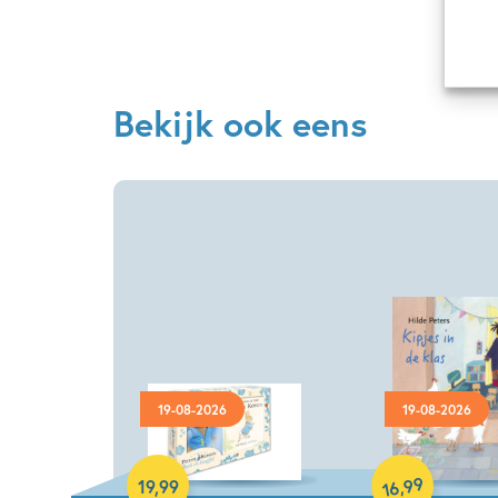
Bekijk ook eens
19-08-2026
19-08-2026
Hardcover
Hardcover
99
,
19
,
99
16