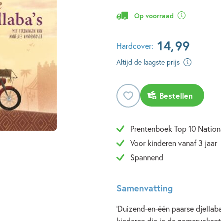
Op voorraad
14
,
99
Hardcover:
Altijd de laagste prijs
Bestellen
Prentenboek Top 10 Nation
Voor kinderen vanaf 3 jaar
Spannend
Samenvatting
'Duizend-en-één paarse djellaba
kinderen die in de zomervakant