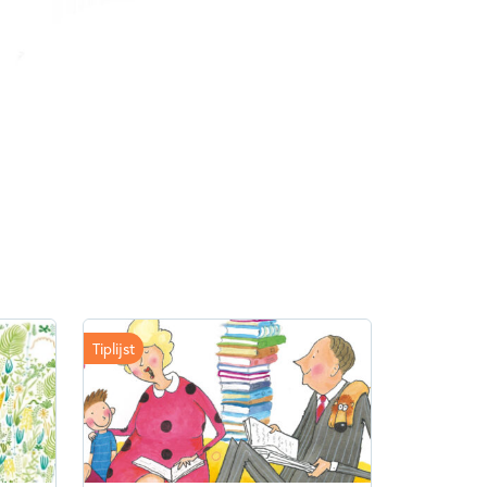
2020
sen
Hasna Elbaamrani
Tiplijst