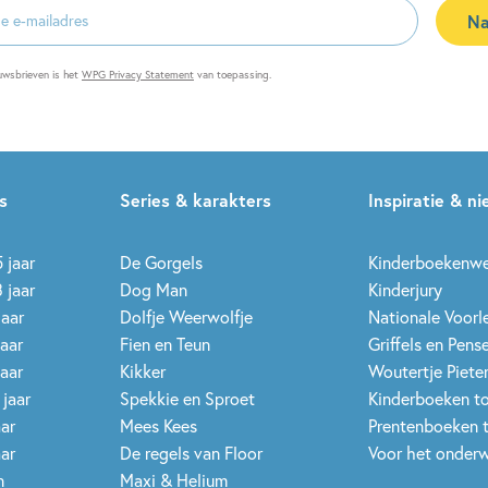
Na
es
uwsbrieven is het
WPG Privacy Statement
van toepassing.
s
Series & karakters
Inspiratie & n
 jaar
De Gorgels
Kinderboekenw
 jaar
Dog Man
Kinderjury
jaar
Dolfje Weerwolfje
Nationale Voor
jaar
Fien en Teun
Griffels en Pens
jaar
Kikker
Woutertje Pieter
 jaar
Spekkie en Sproet
Kinderboeken t
aar
Mees Kees
Prentenboeken 
aar
De regels van Floor
Voor het onderw
n
Maxi & Helium