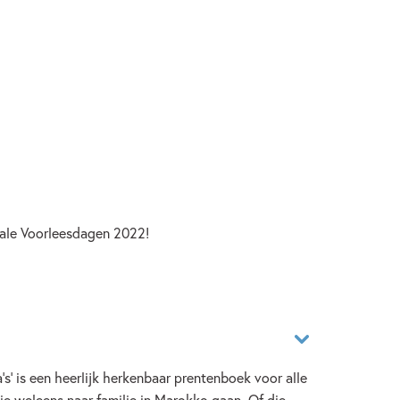
ale Voorleesdagen 2022!
's' is een heerlijk herkenbaar prentenboek voor alle
ie weleens naar familie in Marokko gaan. Of die