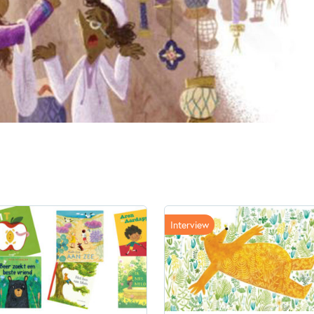
Verschijningsdatum:
03-06-
Kenmerken van dit boek
Prentenboeken
Lisa Boer
Annelies Vandenbosch
Interview