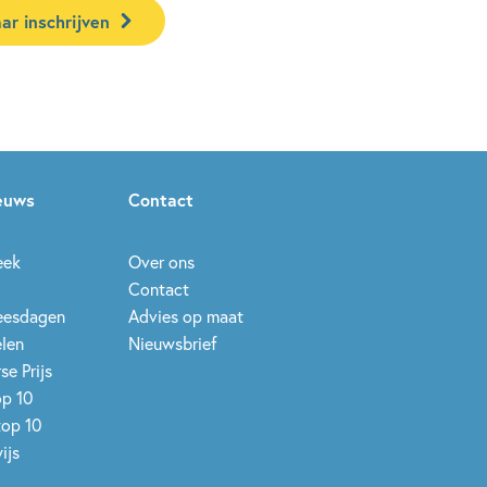
ar inschrijven
ieuws
Contact
eek
Over ons
Contact
leesdagen
Advies op maat
elen
Nieuwsbrief
se Prijs
op 10
top 10
ijs