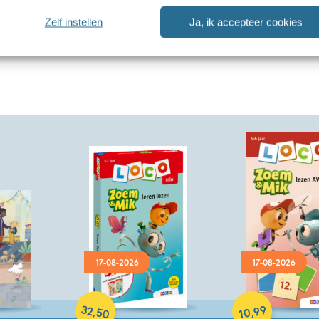
Zelf instellen
Ja, ik accepteer cookies
17-08-2026
17-08-2026
Paperback
Paperback
32
99
,
,
50
10