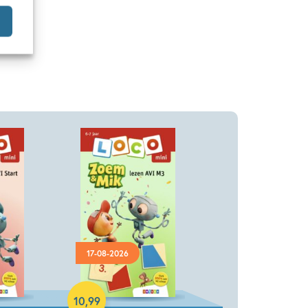
17-08-2026
Paperback
10
,
99