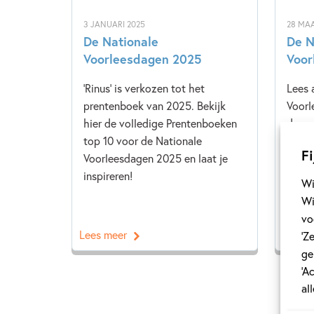
3 JANUARI 2025
28 MAA
De Nationale
De N
Voorleesdagen 2025
Voor
'Rinus' is verkozen tot het
Lees 
prentenboek van 2025. Bekijk
Voorl
hier de volledige Prentenboeken
de pr
top 10 voor de Nationale
Prent
Fi
Voorleesdagen 2025 en laat je
inspireren!
Wi
Wi
vo
Lees meer
Lees 
‘Z
ge
‘A
al