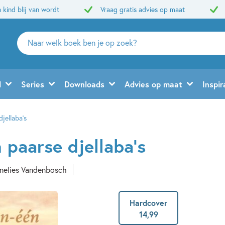
 kind blij van wordt
Vraag gratis advies op maat
Zoeken
naar
boeken,
auteurs
d
Series
Downloads
Advies op maat
Inspir
en
uitgevers
jellaba’s
 paarse djellaba’s
nelies Vandenbosch
Hardcover
14
,
99