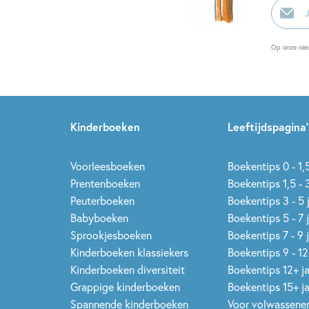
E-
mailadr
Op onze nie
Kinderboeken
Leeftijdspagina’
Voorleesboeken
Boekentips 0 - 1,5
Prentenboeken
Boekentips 1,5 - 3
Peuterboeken
Boekentips 3 - 5 
Babyboeken
Boekentips 5 - 7 
Sprookjesboeken
Boekentips 7 - 9 
Kinderboeken klassiekers
Boekentips 9 - 12
Kinderboeken diversiteit
Boekentips 12+ j
Grappige kinderboeken
Boekentips 15+ j
Spannende kinderboeken
Voor volwassene