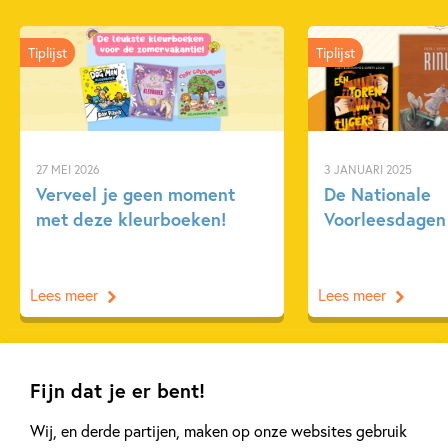
Kenmerken van spel
Doeboeken
Fantasie
Fantasie & magie
Tiplijst
Tiplijst
Hobby & knutselen
Prentenboeken
27 MEI 2026
3 JANUARI 2025
Verveel je geen moment
De Nationale
met deze kleurboeken!
Voorleesdagen
Lees meer
Lees meer
Bekijk alle artikelen
Fijn dat je er bent!
Wij, en derde partijen, maken op onze websites gebruik