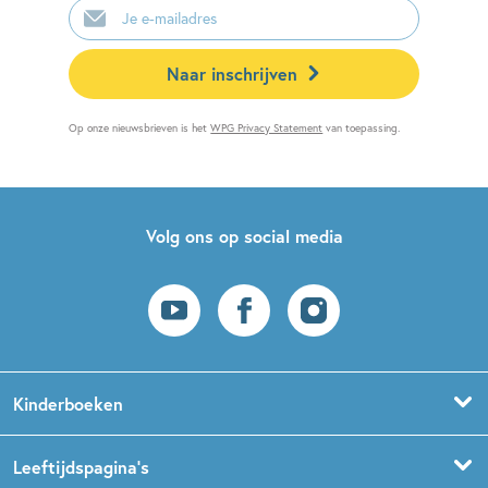
mailadres
Naar inschrijven
Op onze nieuwsbrieven is het
WPG Privacy Statement
van toepassing.
Volg ons op social media
Kinderboeken
Voorleesboeken
Leeftijdspagina’s