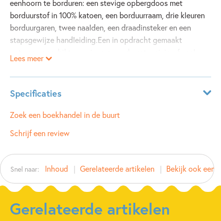
eenhoorn te borduren: een stevige opbergdoos met
borduurstof in 100% katoen, een borduurraam, drie kleuren
borduurgaren, twee naalden, een draadinsteker en een
stapsgewijze handleiding.Een in opdracht gemaakt
ontwerp, geschikt voor jong en oud, met weinig of veel
Lees meer
borduurervaring.Met duidelijke instructies en een op de
katoenstof voorgedrukt stekenpatroon.
Specificaties
ISBN:
9781474959346
Zoek een boekhandel in de buurt
NUR:
214
Schrijf een review
Type:
Spel
Auteur(s):
Inhoud
Gerelateerde artikelen
Bekijk ook eens
Snel naar:
Prijs:
10
,
99
Uitgever:
Usborne Publishers
Verschijningsdatum:
02-10-2018
Gerelateerde artikelen