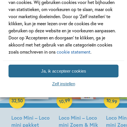
van cookies. Wij gebruiken cookies voor het bijhouden
van statistieken, om voorkeuren op te slaan, maar ook
voor marketing doeleinden. Door op ‘Zelf instellen’ te
Bekijk ook eens
klikken, kun je meer lezen over de cookies die we
gebruiken op deze website en je voorkeuren aanpassen.
Door op ‘Accepteren en doorgaan’ te klikken, ga je
akkoord met het gebruik van alle categorieën cookies
zoals omschreven in ons
cookie statement
.
Ja, ik accepteer cookies
17-08-2026
17-08-2026
17-08-2026
Zelf instellen
Paperback
Paperback
Paperback
99
10
,
,
32
,
50
99
10
Loco Mini – Loco
Loco Mini – Loco
Loco Min
mini pakket
mini Zoem & Mik
mini Zo