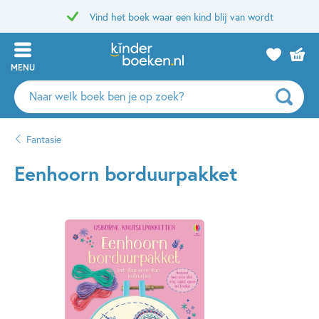
Vind het boek waar een kind blij van wordt
MENU
Zoeken
naar
boeken,
Fantasie
auteurs
en
Eenhoorn borduurpakket
uitgevers