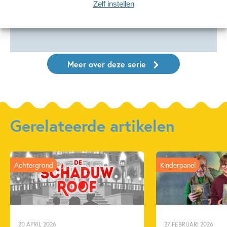
Rachel Renée Russell
Rachel René
Zelf instellen
Rachel Renée Russell
Meer over deze serie
Gerelateerde artikelen
Achtergrond
Kinderpanel
20 APRIL 2026
27 FEBRUARI 2026