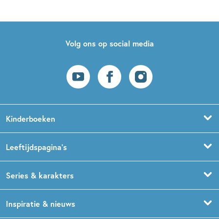
Volg ons op social media
Kinderboeken
Voorleesboeken
Leeftijdspagina’s
Prentenboeken
Boekentips 0 - 1,5 jaar
Series & karakters
Peuterboeken
Boekentips 1,5 - 3 jaar
De Gorgels
Inspiratie & nieuws
Babyboeken
Boekentips 3 - 5 jaar
Dog Man