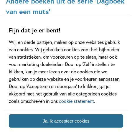
Andere boeken uit de serie 'Dagboek
van een muts'
Fijn dat je er bent!
Wij, en derde partijen, maken op onze websites gebruik
van cookies. Wij gebruiken cookies voor het bijhouden
Deel 16
Deel 15
van statistieken, om voorkeuren op te slaan, maar ook
voor marketing doeleinden. Door op ‘Zelf instellen’ te
klikken, kun je meer lezen over de cookies die we
gebruiken op deze website en je voorkeuren aanpassen.
Hardcover
Hardcover
Door op ‘Accepteren en doorgaan’ te klikken, ga je
50
Hardcover
,
18
18
,
18
,
50
50
99
akkoord met het gebruik van alle categorieën cookies
,
15
zoals omschreven in ons
cookie statement
.
Dagboek van een
Dagboek van een
Dagboek
muts 16 –
muts 15 –
muts 14 
Ja, ik accepteer cookies
Zussenstrijd!
Droomreis
tourNEE!
Parijs?!