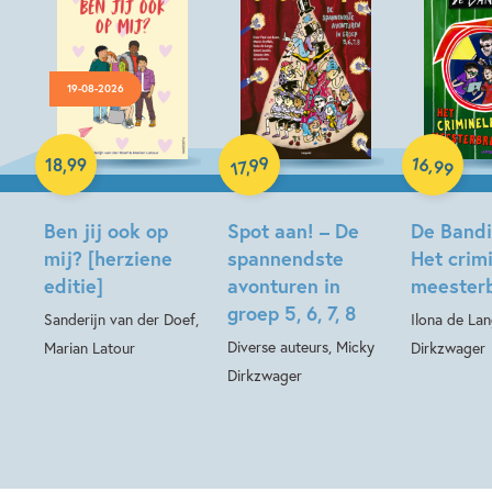
19-08-2026
Hardcover
Hardcover
16
99
,
18
,
99
,
99
17
Hardcover
Ben jij ook op
Spot aan! – De
De Bandin
mij? [herziene
spannendste
Het crim
editie]
avonturen in
meesterb
groep 5, 6, 7, 8
Sanderijn van der Doef,
Ilona de La
Diverse auteurs, Micky
Marian Latour
Dirkzwager
Dirkzwager