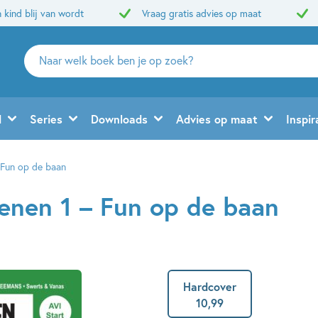
 kind blij van wordt
Vraag gratis advies op maat
Zoeken
naar
boeken,
auteurs
d
Series
Downloads
Advies op maat
Inspir
en
uitgevers
 Fun op de baan
enen 1 – Fun op de baan
Hardcover
10
,
99