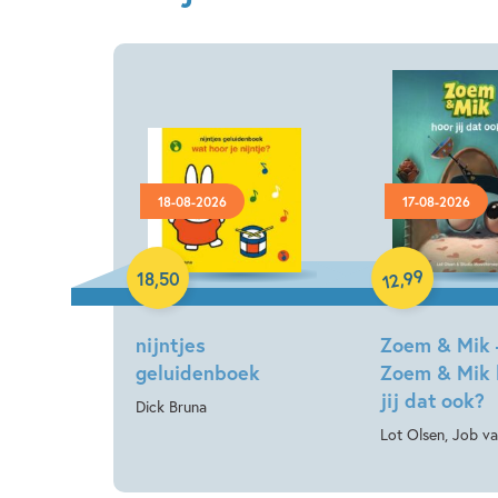
18-08-2026
17-08-2026
Hardcover
Hardcover
99
,
18
,
50
12
nijntjes
Zoem & Mik 
geluidenboek
Zoem & Mik 
jij dat ook?
Dick Bruna
Lot Olsen, Job v