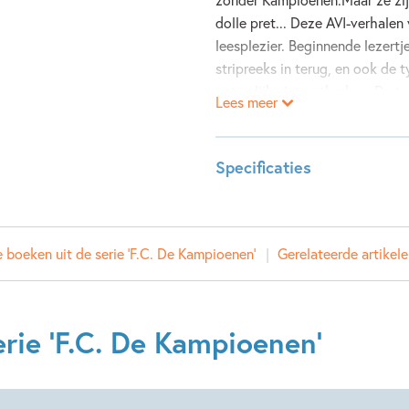
dolle pret... Deze AVI-verhale
leesplezier. Beginnende lezertj
stripreeks in terug, en ook d
natuurlijk niet ontbreken. De t
Lees meer
normen van op school.
Specificaties
ISBN:
97890
NUR:
287
 boeken uit de serie 'F.C. De Kampioenen'
Gerelateerde artikele
Type:
Hardco
Auteur(s):
Hec Le
Prijs:
10
,
99
rie 'F.C. De Kampioenen'
Aantal pagina's:
32
Uitgever:
SU Kids
Verschijningsdatum:
03-10-