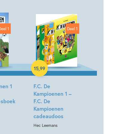
Graphic novel/extra veel beeld
Deel 1
Deel 1
Paperback
15
,
99
nen 1
F.C. De
Kampioenen 1 –
esboek
F.C. De
Kampioenen
cadeaudoos
Hec Leemans