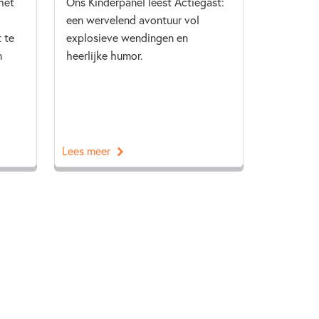
het
Ons Kinderpanel leest Actiegast:
een wervelend avontuur vol
 te
explosieve wendingen en
n
heerlijke humor.
Lees meer