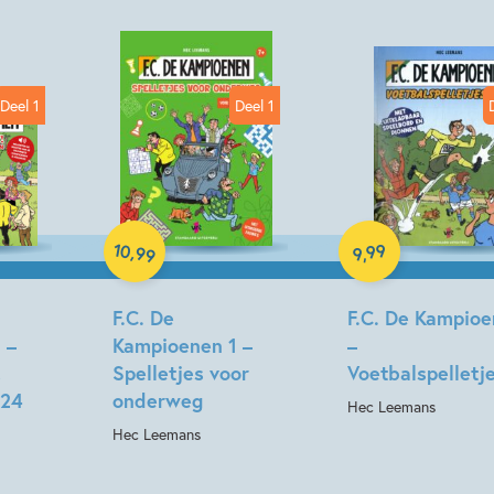
Kenmerken van dit boek
Beginnende lezer & AVI boeken
Deel 1
Deel 1
Hec Leemans
Paperback
Hardcover
10
99
,
99
,
9
F.C. De
F.C. De Kampioe
 –
Kampioenen 1 –
–
!
Spelletjes voor
Voetbalspelletj
 24
onderweg
Hec Leemans
Hec Leemans