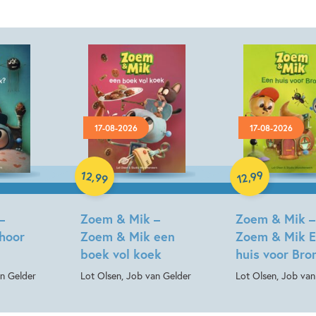
17-08-2026
17-08-2026
Hardcover
Hardcover
12
99
,
,
99
12
–
Zoem & Mik –
Zoem & Mik –
hoor
Zoem & Mik een
Zoem & Mik 
boek vol koek
huis voor Br
an Gelder
Lot Olsen, Job van Gelder
Lot Olsen, Job van