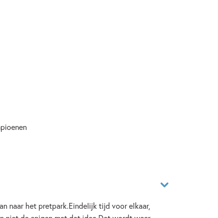
mpioenen
n naar het pretpark.Eindelijk tijd voor elkaar,
n niet de enigen met dat idee.Dat wordt weer