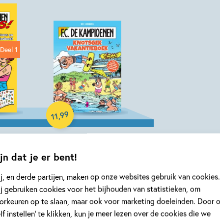
Deel 1
Paperback
99
,
11
F.C. De
jn dat je er bent!
 –
Kampioenen –
Knotsgek
j, en derde partijen, maken op onze websites gebruik van cookies.
vakantieboek
j gebruiken cookies voor het bijhouden van statistieken, om
Hec Leemans
orkeuren op te slaan, maar ook voor marketing doeleinden. Door 
elf instellen’ te klikken, kun je meer lezen over de cookies die we