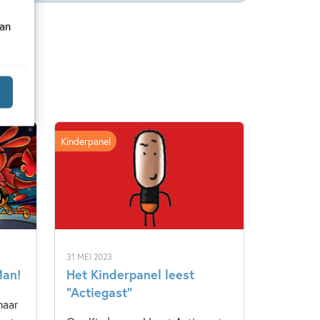
van
Kinderpanel
31 MEI 2023
Man!
Het Kinderpanel leest
“Actiegast”
maar