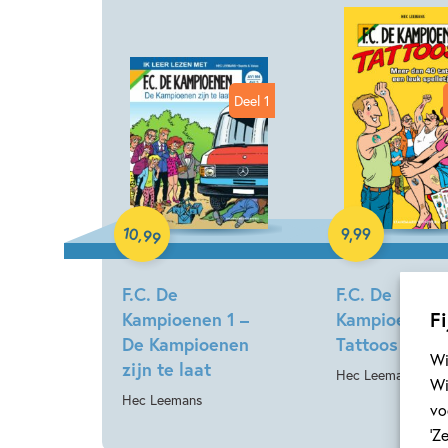
Deel 1
Paperback
Hardcover
10
,
9
,
99
99
F.C. De
F.C. De
Fi
Kampioenen 1 –
Kampioenen 1
De Kampioenen
Tattoos
Wi
zijn te laat
Hec Leemans
Wi
Hec Leemans
vo
‘Z