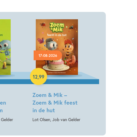
17-08-2026
Hardcover
12
,
99
Zoem & Mik –
Een
Zoem & Mik feest
om
in de hut
 Gelder
Lot Olsen, Job van Gelder