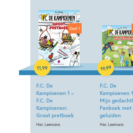
Deel 1
Paperback
Hardcover
99
11
,
99
,
19
F.C. De
F.C. De
Kampioenen 1 –
Kampioenen 1
F.C. De
Mijn gedacht
Kampioenen:
Fanboek met
Groot pretboek
geluiden
Hec Leemans
Hec Leemans