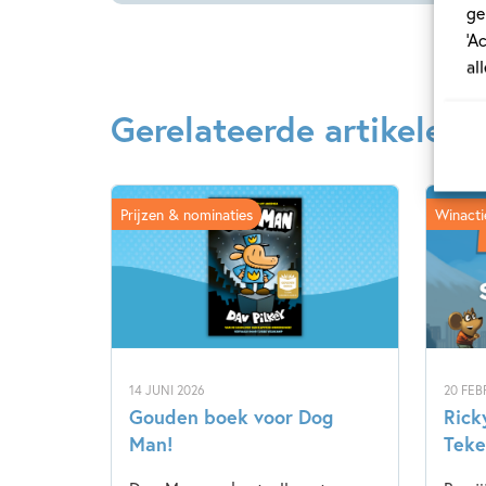
ge
‘A
al
Gerelateerde artikelen
Prijzen & nominaties
Winacti
14 JUNI 2026
20 FEB
Gouden boek voor Dog
Rick
Man!
Teke