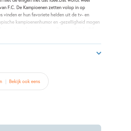
n van F.C. De Kampioenen zetten volop in op
es vinden er hun favoriete helden uit de tv- en
e typische kampioenenhumor en -gezelligheid mogen
eksten sluiten bovendien naadloos aan bij de AVI-
02278860
n
Bekijk ook eens
ver
emans
 & Digits
2023