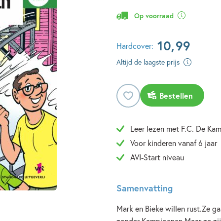
Op voorraad
10
,
99
Hardcover:
Altijd de laagste prijs
Bestellen
Leer lezen met F.C. De Ka
Voor kinderen vanaf 6 jaar
AVI-Start niveau
Samenvatting
Mark en Bieke willen rust.Ze gaa
zonder Kampioenen.Maar ze zij