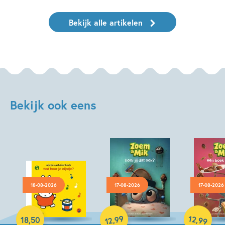
Bekijk alle artikelen
Bekijk ook eens
18-08-2026
17-08-2026
17-08-2026
Hardcover
99
12
,
,
18
,
50
99
12
Hardcover
Hardcover