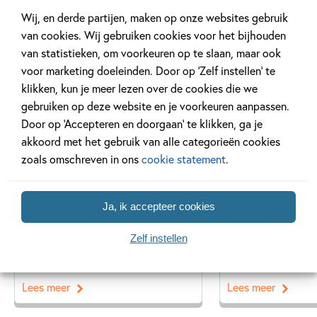
Wij, en derde partijen, maken op onze websites gebruik
van cookies. Wij gebruiken cookies voor het bijhouden
van statistieken, om voorkeuren op te slaan, maar ook
Gerelateerde artikelen
voor marketing doeleinden. Door op ‘Zelf instellen’ te
klikken, kun je meer lezen over de cookies die we
gebruiken op deze website en je voorkeuren aanpassen.
Prijzen & nominaties
Winactie
Door op ‘Accepteren en doorgaan’ te klikken, ga je
akkoord met het gebruik van alle categorieën cookies
zoals omschreven in ons
cookie statement
.
14 JUNI 2026
20 FEBRUARI 2025
Ja, ik accepteer cookies
Gouden boek voor Dog
Ricky Ricotta’s
Man!
Tekenwedstrij
Zelf instellen
Lees meer
Lees meer