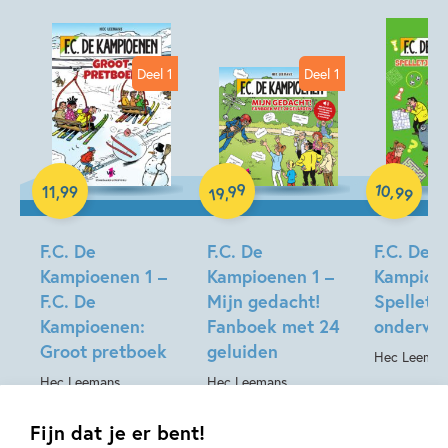
Deel 1
Deel 1
Hardcover
10
99
,
11
,
99
,
99
19
Paperback
Hardcover
F.C. De
F.C. De
F.C. De
Kampioenen 1 –
Kampioenen 1 –
Kampioen
F.C. De
Mijn gedacht!
Spelletj
Kampioenen:
Fanboek met 24
onderwe
Groot pretboek
geluiden
Hec Leeman
Hec Leemans
Hec Leemans
Fijn dat je er bent!