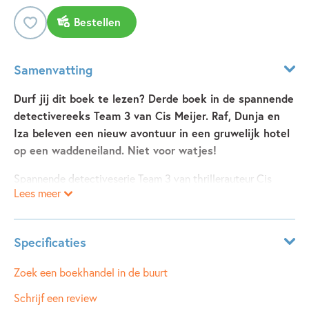
Bestellen
Samenvatting
Durf jij dit boek te lezen? Derde boek in de spannende
detectivereeks Team 3 van Cis Meijer. Raf, Dunja en
Iza beleven een nieuw avontuur in een gruwelijk hotel
op een waddeneiland. Niet voor watjes!
Spannende detectiveserie Team 3 van thrillerauteur Cis
Lees meer
Meijer voor kinderen vanaf 9 jaar. Dit is het derde boek uit
de serie. De eerste twee delen zijn met lovende woorden
ontvangen. Beleef alle avonturen van Raf, Dunja en Iza. In
Specificaties
Het gruwelijke hotel
gaat Team 3 met groep 8 op kamp
naar Texel. Drie dagen lang spelen ze er een spannend spel.
Leeftijdsindicatie:
9 - 12 jaar
Zoek een boekhandel in de buurt
Eindelijk zullen ze ‘het schoolgeheim’ weten dat alleen
ISBN:
9789048743759
Schrijf een review
achtste groepers kennen. Supertof, hoewel Raf zwaar baalt