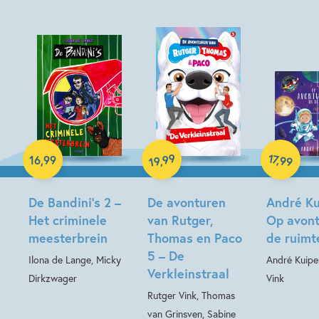
Hardcover
Hardcover
99
17
,
16
,
99
,
99
19
Hardcover
De Bandini’s 2 –
De avonturen
André Ku
Het criminele
van Rutger,
Op avont
meesterbrein
Thomas en Paco
de ruimt
5 – De
Ilona de Lange, Micky
André Kuipe
Verkleinstraal
Dirkzwager
Vink
Rutger Vink, Thomas
van Grinsven, Sabine