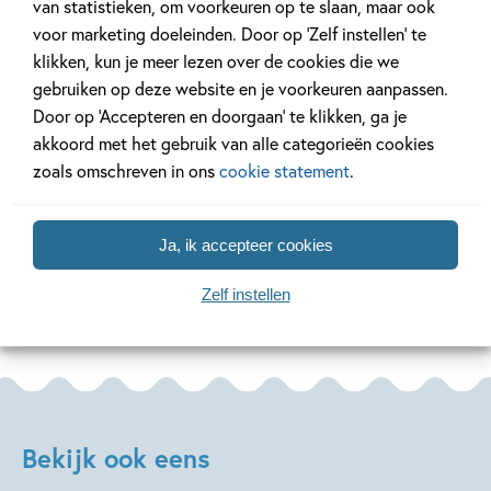
van statistieken, om voorkeuren op te slaan, maar ook
voor marketing doeleinden. Door op ‘Zelf instellen’ te
20 APRIL 2026
27 FEBRUARI 2026
klikken, kun je meer lezen over de cookies die we
Oplossing ‘De schaduwroof’
Ons Kinderpane
gebruiken op deze website en je voorkeuren aanpassen.
puzzel!
regent ganzen’
Door op ‘Accepteren en doorgaan’ te klikken, ga je
akkoord met het gebruik van alle categorieën cookies
zoals omschreven in ons
cookie statement
.
Lees meer
Lees meer
Ja, ik accepteer cookies
Bekijk alle artikelen
Zelf instellen
Bekijk ook eens