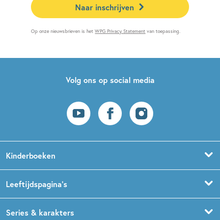
Naar inschrijven
Op onze nieuwsbrieven is het
WPG Privacy Statement
van toepassing.
Volg ons op social media
Kinderboeken
Voorleesboeken
Leeftijdspagina’s
Prentenboeken
Boekentips 0 - 1,5 jaar
Series & karakters