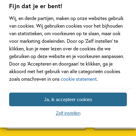
Fijn dat je er bent!
Wij, en derde partijen, maken op onze websites gebruik
Gerelateerde artikelen
van cookies. Wij gebruiken cookies voor het bijhouden
van statistieken, om voorkeuren op te slaan, maar ook
voor marketing doeleinden. Door op ‘Zelf instellen’ te
klikken, kun je meer lezen over de cookies die we
Achtergrond
Kinderpanel
gebruiken op deze website en je voorkeuren aanpassen.
Door op ‘Accepteren en doorgaan’ te klikken, ga je
akkoord met het gebruik van alle categorieën cookies
zoals omschreven in ons
cookie statement
.
20 APRIL 2026
27 FEBRUARI 2026
Oplossing ‘De schaduwroof’
Ons Kinderpane
puzzel!
regent ganzen’
Ja, ik accepteer cookies
Zelf instellen
Lees meer
Lees meer