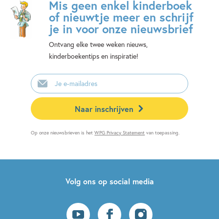
Mis geen enkel kinderboek
of nieuwtje meer en schrijf
je in voor onze nieuwsbrief
Ontvang elke twee weken nieuws,
kinderboekentips en inspiratie!
E-
mailadres
Naar inschrijven
Op onze nieuwsbrieven is het
WPG Privacy Statement
van toepassing.
Volg ons op social media