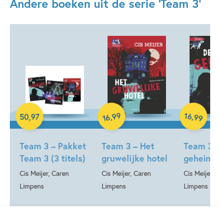
Andere boeken uit de serie 'Team 3'
Detective & thrillers
Spanning
Spanning & griezelen
Cis Meijer
Caren Limpens
Samengesteld pakket
Hardcover
Hardcover
99
16
,
,
50
,
97
99
16
Team 3 – Pakket
Team 3 – Het
Team 3 –
Team 3 (3 titels)
gruwelijke hotel
geheime 
Cis Meijer, Caren
Cis Meijer, Caren
Cis Meijer, 
Limpens
Limpens
Limpens