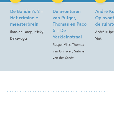
Hardcover
De Bandini’s 2 –
De avonturen
André Ku
Het criminele
van Rutger,
Op avont
meesterbrein
Thomas en Paco
de ruimt
5 – De
Ilona de Lange, Micky
André Kuipe
Verkleinstraal
Dirkzwager
Vink
Rutger Vink, Thomas
van Grinsven, Sabine
van der Stadt