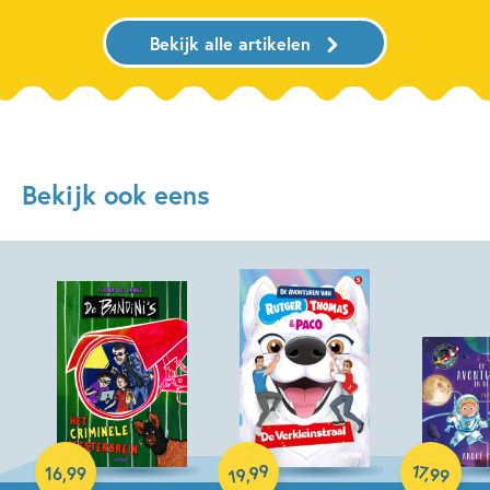
Bekijk alle artikelen
Bekijk ook eens
Hardcover
Hardcover
99
17
,
16
,
99
,
99
19