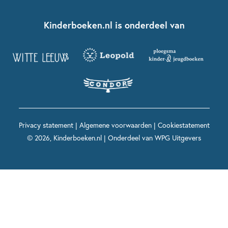
Kinderboeken klassiekers
Boekentips 7 - 9 jaar
Fien en Teun
Nationale Voorleesdagen
Contact
Kinderboeken.nl is onderdeel van
Kinderboeken diversiteit
Boekentips 9 - 12 jaar
Kikker
Griffels en Penselen
Advies op maat
Grappige kinderboeken
Boekentips 12+ jaar
Spekkie en Sproet
Woutertje Pieterse Prijs
Nieuwsbrief
Spannende kinderboeken
Boekentips 15+ jaar
Mees Kees
Kinderboeken top 10
Alle boeken per onderwerp
Voor volwassenen
De regels van Floor
Prentenboeken top 10
Privacy statement
|
Algemene voorwaarden
|
Cookiestatement
Maxi & Helium
© 2026, Kinderboeken.nl | Onderdeel van
WPG Uitgevers
Voor het onderwijs
Alle kinderboekenpersonages