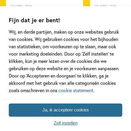
27 APRIL 2026
20 APRIL 2026
Feiten & weetjes
Hobby & knutselen
Non-fictie
De mooiste cadeauboeken
Oplossing ‘De 
Fijn dat je er bent!
voor Moederdag
puzzel!
Spelen & leren
Voor volwassenen
Wij, en derde partijen, maken op onze websites gebruik
van cookies. Wij gebruiken cookies voor het bijhouden
Lees meer
Lees meer
van statistieken, om voorkeuren op te slaan, maar ook
voor marketing doeleinden. Door op ‘Zelf instellen’ te
klikken, kun je meer lezen over de cookies die we
Bekijk alle artikelen
gebruiken op deze website en je voorkeuren aanpassen.
Door op ‘Accepteren en doorgaan’ te klikken, ga je
akkoord met het gebruik van alle categorieën cookies
zoals omschreven in ons
cookie statement
.
Bekijk ook eens
Ja, ik accepteer cookies
Zelf instellen