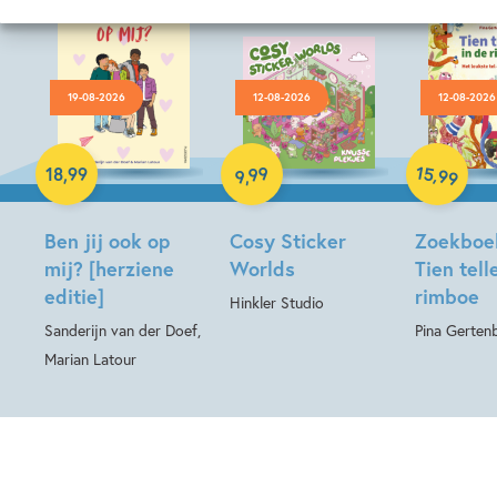
19-08-2026
12-08-2026
12-08-2026
Paperback
Hardcover
15
99
,
18
,
99
99
,
9
Hardcover
Ben jij ook op
Cosy Sticker
Zoekboe
mij? [herziene
Worlds
Tien tell
editie]
rimboe
Hinkler Studio
Sanderijn van der Doef,
Pina Gerten
Marian Latour