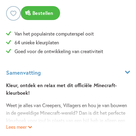
Bestellen
Van het populairste computerspel ooit
64 unieke kleurplaten
Goed voor de ontwikkeling van creativiteit
Samenvatting
Kleur, ontdek en relax met dit officiële
Minecraft
-
kleurboek!
Weet je alles van Creepers, Villagers en hou je van bouwen
in de geweldige Minecraft-wereld? Dan is dit het perfecte
kleurboek voor jou! In plaats van een bijl heb je alleen een
Lees meer
set kleurpotloden nodig...