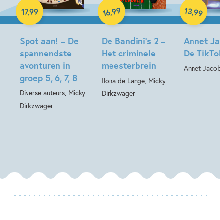
Hardcover
99
13
,
,
17
,
99
99
16
Hardcover
Spot aan! – De
De Bandini’s 2 –
Annet Ja
spannendste
Het criminele
De TikTo
avonturen in
meesterbrein
Annet Jaco
groep 5, 6, 7, 8
Ilona de Lange, Micky
Diverse auteurs, Micky
Dirkzwager
Dirkzwager