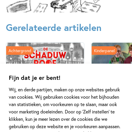
het ploegen op een waardevolle schat stuit, over een
Verschijningsdatum:
29-11-2016
jongen die met dieren kan praten en een schildpad redt uit
de soep, over een lifter die laat zien hoe vingervlug hij is en
Kenmerken van e-book
Gerelateerde artikelen
over een dromerig vogelvriendje dat het slachtoffer wordt
12+ jaar
9 – 12 jaar
Dagelijks leven
van een gewelddadig verjaarsgeschenk.
Humor
Klassiekers
Reizen & (verre) landen
Ten slotte lees je in dit boek het allereerste verhaal dat de
Achtergrond
Kinderpanel
Roald Dahl
wereldberoemde Roald Dahl ooit schreef.
‘Roald Dahl blijft onverminderd populair.’ –
de Volkskrant
Fijn dat je er bent!
20 APRIL 2026
27 FEBRUARI 2026
Wij, en derde partijen, maken op onze websites gebruik
Oplossing ‘De schaduwroof’
Ons Kinderpane
van cookies. Wij gebruiken cookies voor het bijhouden
puzzel!
regent ganzen’
van statistieken, om voorkeuren op te slaan, maar ook
voor marketing doeleinden. Door op ‘Zelf instellen’ te
klikken, kun je meer lezen over de cookies die we
Lees meer
Lees meer
gebruiken op deze website en je voorkeuren aanpassen.