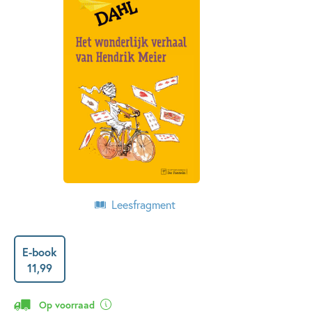
Leesfragment
E-book
11
,
99
Op voorraad