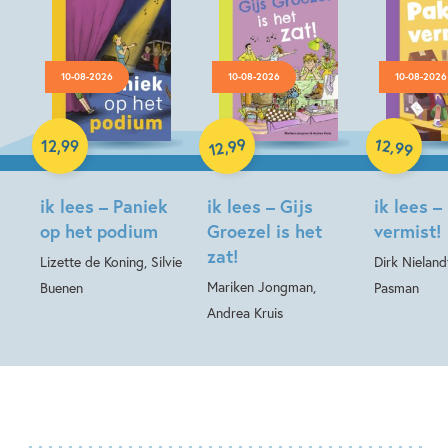
10-08-2026
10-08-2026
10-08-2026
Hardcover
Hardcover
99
12
Hardcover
,
,
12
,
99
99
12
ik lees – Paniek
ik lees – Gijs
ik lees –
op het podium
Groezel is het
vermist!
zat!
Lizette de Koning, Silvie
Dirk Nieland
Mariken Jongman,
Buenen
Pasman
Andrea Kruis