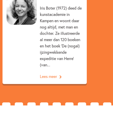
Kenmerken van dit boek
Iris Boter (1972) deed de
12+ jaar
15+ jaar
7 – 9 jaar
9 – 12 jaar
kunstacademie in
Kampen en woont daar
Dagelijks leven
Humor
Op & rond school
nog altijd, met man en
dochter. Ze illustreerde
Voor volwassenen
Iris Boter
Carry Slee
al meer dan 120 boeken
en het boek ‘De (nogal)
ijzingwekkende
expeditie van Herre’
(van...
Lees meer