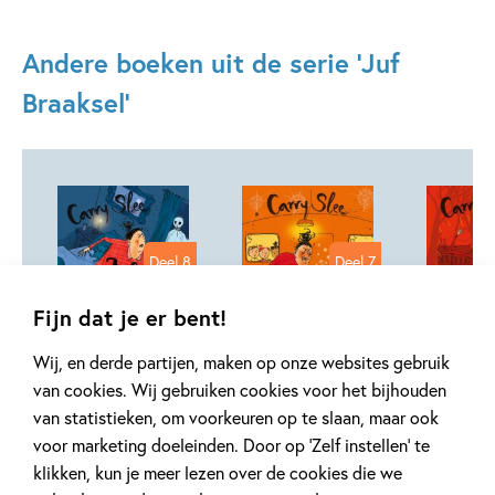
Andere boeken uit de serie 'Juf
Braaksel'
Deel 8
Deel 7
Fijn dat je er bent!
Wij, en derde partijen, maken op onze websites gebruik
Hardcover
99
18
van cookies. Wij gebruiken cookies voor het bijhouden
,
,
18
,
99
99
18
Hardcover
Hardcover
van statistieken, om voorkeuren op te slaan, maar ook
voor marketing doeleinden. Door op ‘Zelf instellen’ te
Juf Braaksel 8 –
Juf Braaksel 7 –
Juf Braa
klikken, kun je meer lezen over de cookies die we
Juf Braaksel en
Juf Braaksel en
Juf Braa