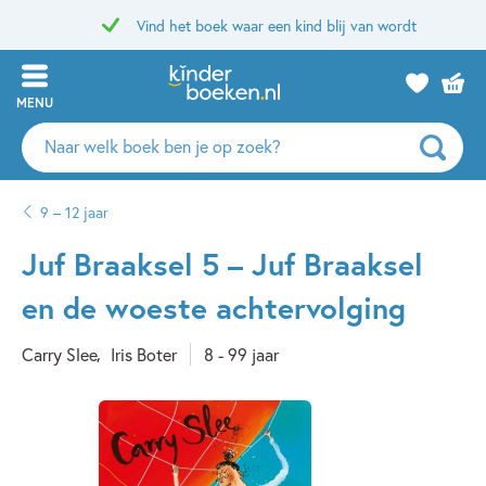
Vind het boek waar een kind blij van wordt
MENU
Zoeken
naar
boeken,
9 – 12 jaar
auteurs
en
Juf Braaksel 5 – Juf Braaksel
uitgevers
en de woeste achtervolging
Carry Slee
Iris Boter
8 - 99 jaar