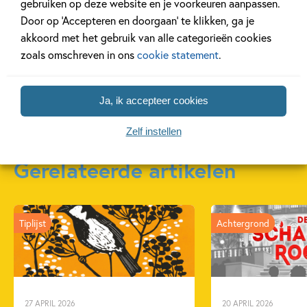
gebruiken op deze website en je voorkeuren aanpassen.
de
het
de gigan
Door op ‘Accepteren en doorgaan’ te klikken, ga je
verschrikkelijke
geheimzinnige
ontploffi
akkoord met het gebruik van alle categorieën cookies
klopgeest
plan
Carry Slee, I
zoals omschreven in ons
cookie statement
.
Carry Slee, Iris Boter
Carry Slee, Iris Boter
Ja, ik accepteer cookies
Zelf instellen
Gerelateerde artikelen
Tiplijst
Achtergrond
27 APRIL 2026
20 APRIL 2026