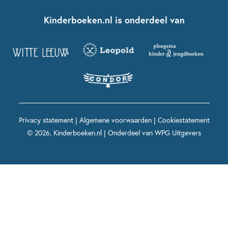
Boekentips 7 - 9 jaar
Fien en Teun
Nationale Voorleesdagen
Contact
Kinderboeken.nl is onderdeel van
Kinderboeken diversiteit
Boekentips 9 - 12 jaar
Kikker
Griffels en Penselen
Advies op maat
Grappige kinderboeken
Boekentips 12+ jaar
Spekkie en Sproet
Woutertje Pieterse Prijs
Nieuwsbrief
Spannende kinderboeken
Boekentips 15+ jaar
Mees Kees
Kinderboeken top 10
Alle boeken per onderwerp
Voor volwassenen
De regels van Floor
Prentenboeken top 10
Privacy statement
|
Algemene voorwaarden
|
Cookiestatement
Maxi & Helium
© 2026, Kinderboeken.nl | Onderdeel van
WPG Uitgevers
Voor het onderwijs
Alle kinderboekenpersonages