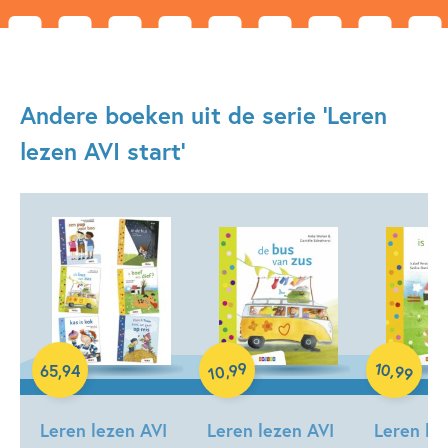
Andere boeken uit de serie 'Leren
lezen AVI start'
99
10
Samengesteld pakket
,
,
65
,
94
99
10
Hardcover
Hardcover
Leren lezen AVI
Leren lezen AVI
Leren le