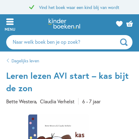
Vind het boek waar een kind blij van wordt
MENU
Zoeken
naar
boeken,
Dagelijks leven
auteurs
en
Leren lezen AVI start – kas bijt
uitgevers
de zon
Bette Westera
Claudia Verhelst
6 - 7 jaar