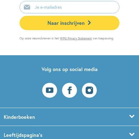
E-
mailadres
Naar inschrijven
Op onze nieuwsbrieven is het
WPG Privacy Statement
van toepassing.
Volg ons op social media
Kinderboeken
Voorleesboeken
Leeftijdspagina’s