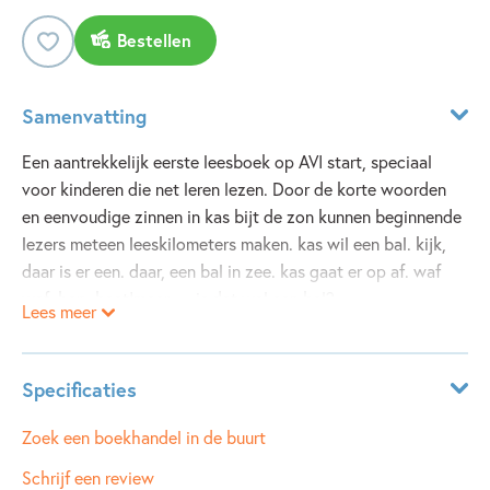
Bestellen
Samenvatting
Een aantrekkelijk eerste leesboek op AVI start, speciaal
voor kinderen die net leren lezen. Door de korte woorden
en eenvoudige zinnen in kas bijt de zon kunnen beginnende
lezers meteen leeskilometers maken. kas wil een bal. kijk,
daar is er een. daar, een bal in zee. kas gaat er op af. waf
waf, hap, beet!maar … is dat wel een bal?
Lees meer
Specificaties
Leeftijdsindicatie:
6 - 7 jaar
Zoek een boekhandel in de buurt
ISBN:
9789048736294
Schrijf een review