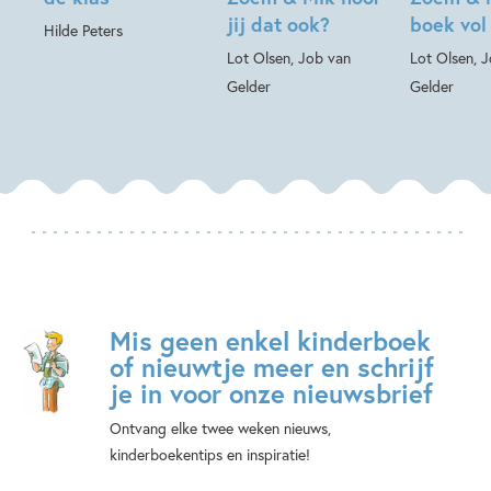
jij dat ook?
boek vol
Hilde Peters
Lot Olsen, Job van
Lot Olsen, 
Gelder
Gelder
Mis geen enkel kinderboek
of nieuwtje meer en schrijf
je in voor onze nieuwsbrief
Ontvang elke twee weken nieuws,
kinderboekentips en inspiratie!