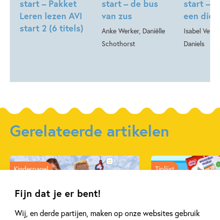
start – Pakket
start – de bus
start – i
Leren lezen AVI
van zus
een dief
start 2 (6 titels)
Anke Werker, Daniëlle
Isabel Verst
Schothorst
Daniels
Gerelateerde artikelen
Kinderpanel
Tiplijst
Fijn dat je er bent!
Wij, en derde partijen, maken op onze websites gebruik