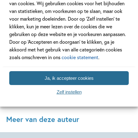
van cookies. Wij gebruiken cookies voor het bijhouden
11 JANUARI 2026
16 JULI 2025
van statistieken, om voorkeuren op te slaan, maar ook
Ons Kinderpanel leest:
De leukste spe
voor marketing doeleinden. Door op ‘Zelf instellen’ te
‘Marvel Superhelden’
vakantie!
klikken, kun je meer lezen over de cookies die we
gebruiken op deze website en je voorkeuren aanpassen.
Door op ‘Accepteren en doorgaan’ te klikken, ga je
akkoord met het gebruik van alle categorieën cookies
Lees meer
Lees meer
zoals omschreven in ons
cookie statement
.
Bekijk alle artikelen
Ja, ik accepteer cookies
Zelf instellen
Meer van deze auteur