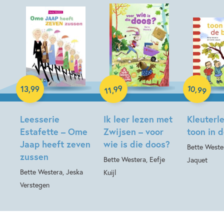
Hardcover
10
99
,
13
,
99
,
99
11
Hardcover
Hardcover
Leesserie
Ik leer lezen met
Kleuterl
Estafette – Ome
Zwijsen – voor
toon in 
Jaap heeft zeven
wie is die doos?
Bette Wester
zussen
Bette Westera, Eefje
Jaquet
Bette Westera, Jeska
Kuijl
Verstegen