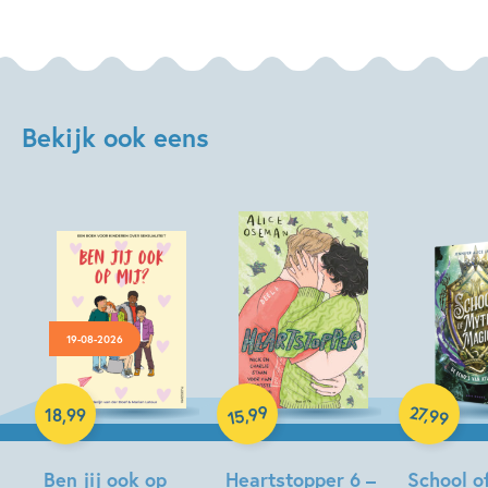
Bekijk ook eens
19-08-2026
Paperback
Hardcover
99
27
,
,
18
,
99
99
15
Hardcover
Ben jij ook op
Heartstopper 6 –
School o