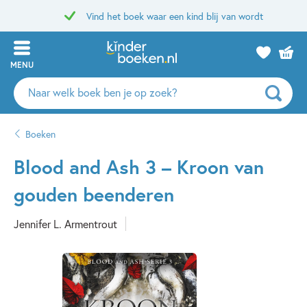
Vind het boek waar een kind blij van wordt
MENU
Zoeken
naar
boeken,
Boeken
auteurs
en
Blood and Ash 3 – Kroon van
uitgevers
gouden beenderen
Jennifer L. Armentrout