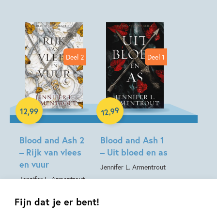
Liefde & verliefdheid
Jennifer L. Armentrout
Deel 2
Deel 1
E-book
E-book
99
,
12
,
99
12
Blood and Ash 2
Blood and Ash 1
– Rijk van vlees
– Uit bloed en as
en vuur
Jennifer L. Armentrout
Jennifer L. Armentrout
Fijn dat je er bent!