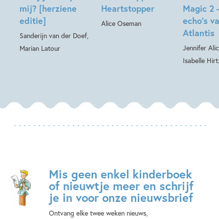
mij? [herziene
Heartstopper
Magic 2 
editie]
echo’s v
Alice Oseman
Atlantis
Sanderijn van der Doef,
Jennifer Ali
Marian Latour
Isabelle Hirt
Mis geen enkel kinderboek
of nieuwtje meer en schrijf
je in voor onze nieuwsbrief
Ontvang elke twee weken nieuws,