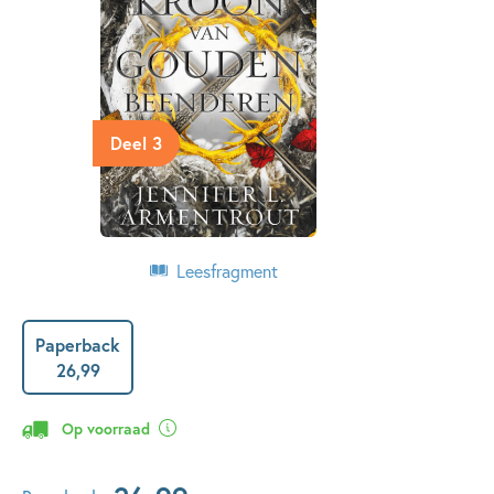
Deel 3
Leesfragment
Paperback
26
,
99
Op voorraad