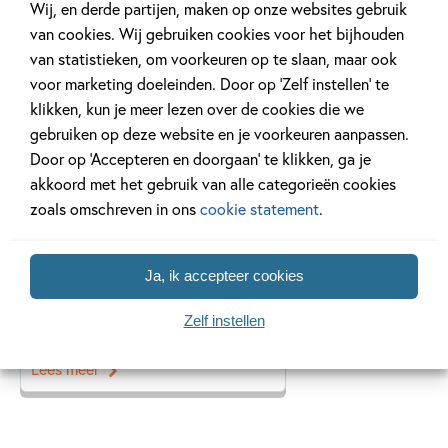
Wij, en derde partijen, maken op onze websites gebruik
van cookies. Wij gebruiken cookies voor het bijhouden
van statistieken, om voorkeuren op te slaan, maar ook
Gerelateerde artikelen
voor marketing doeleinden. Door op ‘Zelf instellen’ te
klikken, kun je meer lezen over de cookies die we
gebruiken op deze website en je voorkeuren aanpassen.
Tiplijst
Door op ‘Accepteren en doorgaan’ te klikken, ga je
akkoord met het gebruik van alle categorieën cookies
zoals omschreven in ons
cookie statement
.
3 FEBRUARI 2025
Ja, ik accepteer cookies
Top 5 boeken over de liefde
Zelf instellen
Lees meer