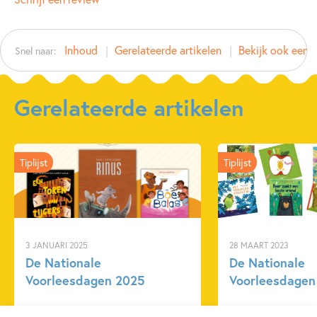
Type:
Hardcover
Auteur(s):
Inhoud
Gerelateerde artikelen
Bekijk ook eens
Snel naar:
Prijs:
16
,
99
Aantal pagina's:
10
Uitgever:
Usborne Publishers
Gerelateerde artikelen
Verschijningsdatum:
06-09-2022
Kenmerken van dit boek
Tiplijst
Tiplijst
Prentenboeken
3 JANUARI 2025
28 MAART 2023
De Nationale
De Nationale
Voorleesdagen 2025
Voorleesdagen