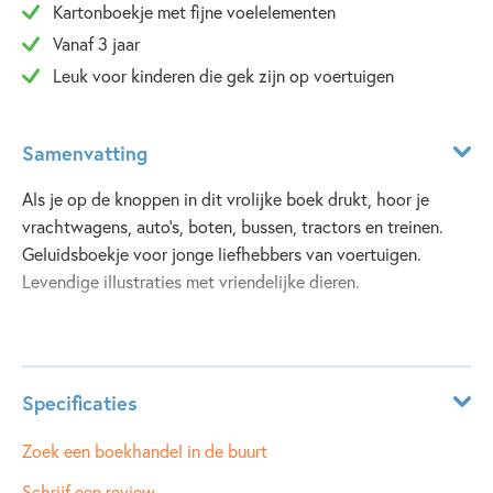
Kartonboekje met fijne voelelementen
Vanaf 3 jaar
Leuk voor kinderen die gek zijn op voertuigen
Samenvatting
Als je op de knoppen in dit vrolijke boek drukt, hoor je
vrachtwagens, auto's, boten, bussen, tractors en treinen.
Geluidsboekje voor jonge liefhebbers van voertuigen.
Levendige illustraties met vriendelijke dieren.
Lees meer
Specificaties
ISBN:
9781801314619
Zoek een boekhandel in de buurt
NUR:
270
Schrijf een review