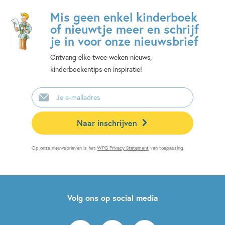
Mis geen enkel kinderboek
of nieuwtje meer en schrijf
je in voor onze nieuwsbrief
Ontvang elke twee weken nieuws,
kinderboekentips en inspiratie!
E-
mailadres
Naar inschrijven
Op onze nieuwsbrieven is het
WPG Privacy Statement
van toepassing.
Volg ons op social media