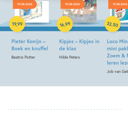
19-08-2026
19-08-2026
17-08-2026
Hardcover
Hardcover
Paperback
32
99
,
,
19
,
99
50
16
Pieter Konijn –
Kipjes – Kipjes in
Loco Min
Boek en knuffel
de klas
mini pak
Zoem & 
Beatrix Potter
Hilde Peters
leren le
Job van Gel