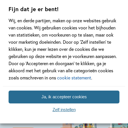
Lees meer
Lees meer
Fijn dat je er bent!
Wij, en derde partijen, maken op onze websites gebruik
van cookies. Wij gebruiken cookies voor het bijhouden
Bekijk alle artikelen
van statistieken, om voorkeuren op te slaan, maar ook
voor marketing doeleinden. Door op ‘Zelf instellen’ te
klikken, kun je meer lezen over de cookies die we
gebruiken op deze website en je voorkeuren aanpassen.
Door op ‘Accepteren en doorgaan’ te klikken, ga je
Bekijk ook eens
akkoord met het gebruik van alle categorieën cookies
zoals omschreven in ons
cookie statement
.
Ja, ik accepteer cookies
Zelf instellen