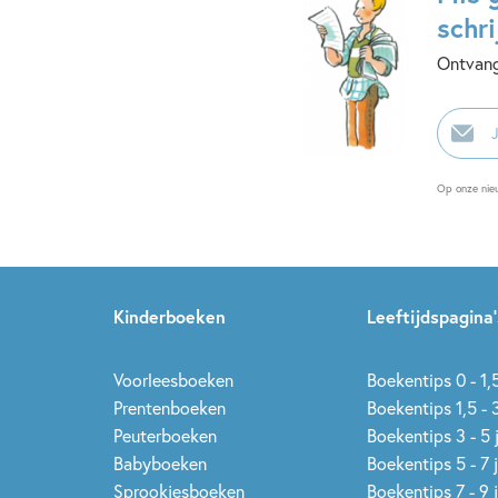
schri
Ontvang
E-
mailadr
Op onze nie
Kinderboeken
Leeftijdspagina’
Voorleesboeken
Boekentips 0 - 1,5
Prentenboeken
Boekentips 1,5 - 3
Peuterboeken
Boekentips 3 - 5 
Babyboeken
Boekentips 5 - 7 
Sprookjesboeken
Boekentips 7 - 9 