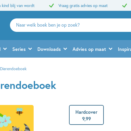
 kind blij van wordt
Vraag gratis advies op maat
Zoeken
naar
boeken,
auteurs
d
Series
Downloads
Advies op maat
Inspir
en
uitgevers
e Dierendoeboek
erendoeboek
Hardcover
9
,
99