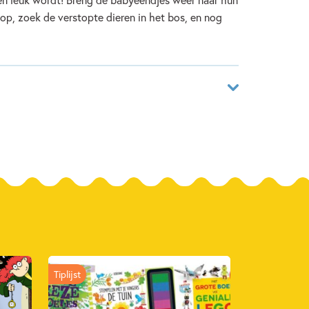
p, zoek de verstopte dieren in het bos, en nog
02277863
ver
 & Digits
2023
Tiplijst