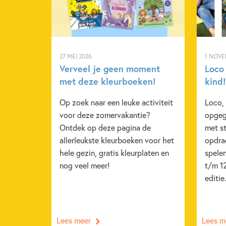
27 MEI 2026
1 NOVE
Verveel je geen moment
Loco 
met deze kleurboeken!
kind!
Op zoek naar een leuke activiteit
Loco, 
voor deze zomervakantie?
opgeg
Ontdek op deze pagina de
met st
allerleukste kleurboeken voor het
opdra
hele gezin, gratis kleurplaten en
spelen
nog veel meer!
t/m 12
editie
Lees meer
Lees m