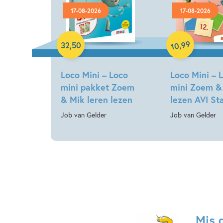
17-08-2026
17-08-2026
Paperback
Paperback
99
,
32
,
50
10
Loco Mini – Loco
Loco Mini – 
mini pakket Zoem
mini Zoem &
& Mik leren lezen
lezen AVI St
Job van Gelder
Job van Gelder
Mis 