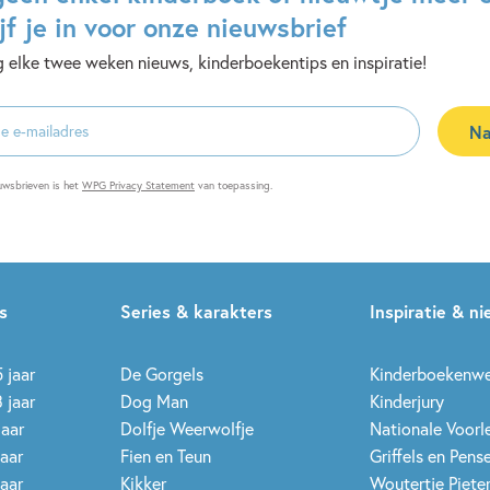
jf je in voor onze nieuwsbrief
 elke twee weken nieuws, kinderboekentips en inspiratie!
Na
es
uwsbrieven is het
WPG Privacy Statement
van toepassing.
s
Series & karakters
Inspiratie & n
 jaar
De Gorgels
Kinderboekenw
 jaar
Dog Man
Kinderjury
jaar
Dolfje Weerwolfje
Nationale Voor
jaar
Fien en Teun
Griffels en Pens
jaar
Kikker
Woutertje Pieter