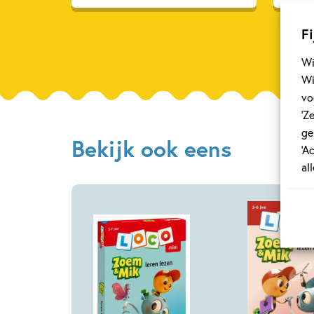
Fi
Wi
Wi
vo
‘Z
ge
Bekijk ook eens
‘A
al