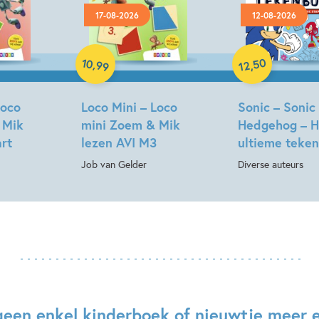
17-08-2026
12-08-2026
Paperback
Paperback
10
50
,
,
99
12
Loco
Loco Mini – Loco
Sonic – Sonic
 Mik
mini Zoem & Mik
Hedgehog – H
art
lezen AVI M3
ultieme teke
Job van Gelder
Diverse auteurs
geen enkel kinderboek of nieuwtje meer 