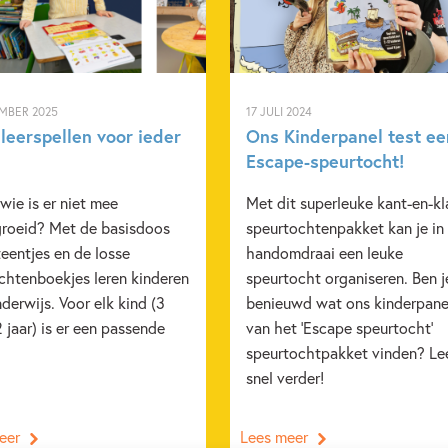
Cadeauboeken
Doeboeke
MBER 2025
17 JULI 2024
leerspellen voor ieder
Ons Kinderpanel test ee
Escape-speurtocht!
wie is er niet mee
Met dit superleuke kant-en-kl
roeid? Met de basisdoos
speurtochtenpakket kan je in
eentjes en de losse
handomdraai een leuke
chtenboekjes leren kinderen
speurtocht organiseren. Ben j
derwijs. Voor elk kind (3
benieuwd wat ons kinderpane
 jaar) is er een passende
van het 'Escape speurtocht'
.
speurtochtpakket vinden? Le
snel verder!
eer
Lees meer