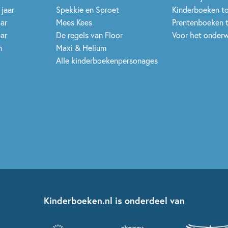
 jaar
Spekkie en Sproet
Kinderboeken t
aar
Mees Kees
Prentenboeken 
aar
De regels van Floor
Voor het onderw
n
Maxi & Helium
Alle kinderboekenpersonages
Kinderboeken.nl is onderdeel van