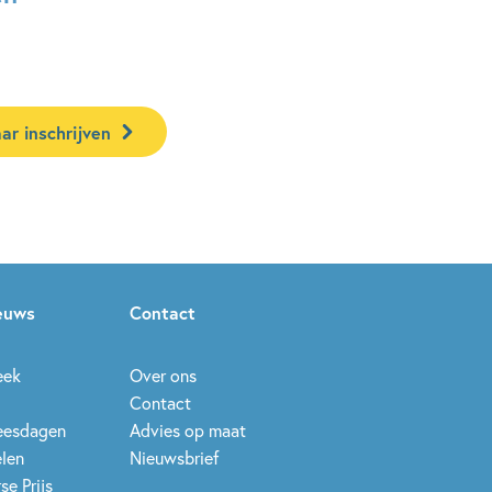
ar inschrijven
ieuws
Contact
eek
Over ons
Contact
leesdagen
Advies op maat
elen
Nieuwsbrief
se Prijs