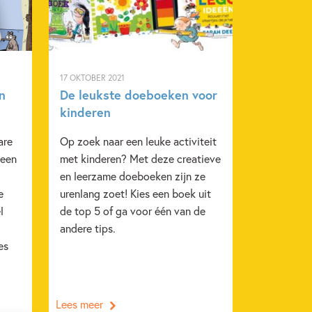
n
Non-fictie
Spelen & leren
17 OKTOBER 2021
n
De leukste doeboeken voor
kinderen
are
Op zoek naar een leuke activiteit
 een
met kinderen? Met deze creatieve
en leerzame doeboeken zijn ze
e
urenlang zoet! Kies een boek uit
l
de top 5 of ga voor één van de
andere tips.
es
Lees meer