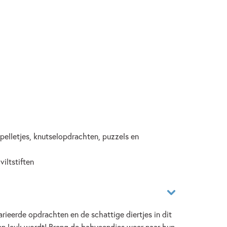
spelletjes, knutselopdrachten, puzzels en
viltstiften
varieerde opdrachten en de schattige diertjes in dit
en leuk wordt! Breng de babyeendjes weer naar hun