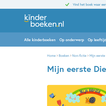
Vind het boek waar een
Alle kinderboeken
Op onderwerp
Op leeftij
Home
Boeken
Non-fictie
Mijn eerst
Mijn eerste Di