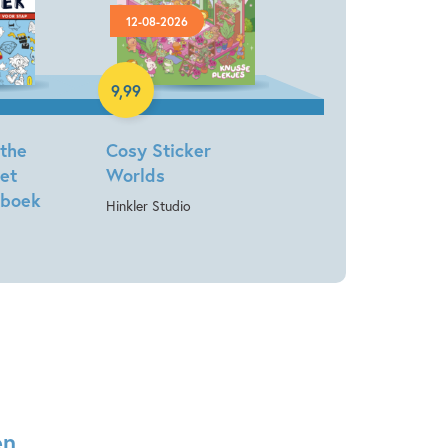
12-08-2026
Paperback
9
,
99
 the
Cosy Sticker
et
Worlds
nboek
Hinkler Studio
en