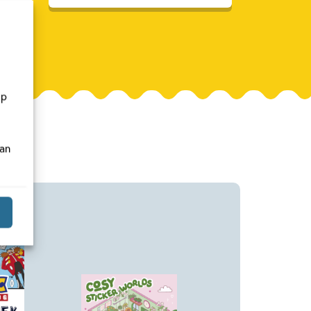
op
van