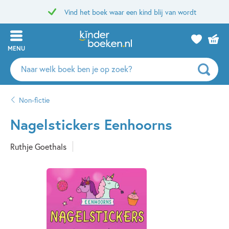
Vind het boek waar een kind blij van wordt
MENU
Zoeken
naar
boeken,
Non-fictie
auteurs
en
Nagelstickers Eenhoorns
uitgevers
Ruthje Goethals