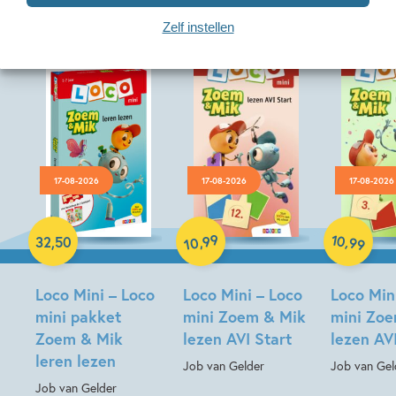
Zelf instellen
17-08-2026
17-08-2026
17-08-2026
Paperback
Paperback
Paperback
99
10
,
,
32
,
50
99
10
Loco Mini – Loco
Loco Mini – Loco
Loco Min
mini pakket
mini Zoem & Mik
mini Zo
Zoem & Mik
lezen AVI Start
lezen AV
leren lezen
Job van Gelder
Job van Gel
Job van Gelder