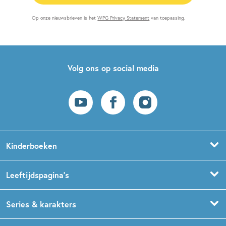
Op onze nieuwsbrieven is het
WPG Privacy Statement
van toepassing.
Volg ons op social media
Kinderboeken
Voorleesboeken
Leeftijdspagina’s
Prentenboeken
Boekentips 0 - 1,5 jaar
Series & karakters
Peuterboeken
Boekentips 1,5 - 3 jaar
De Gorgels