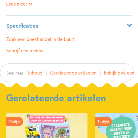
Lees meer
Specificaties
ISBN:
9789002280863
Zoek een boekhandel in de buurt
NUR:
214
Schrijf een review
Type:
Paperback
Auteur(s):
Ruthje Goethals
Inhoud
Gerelateerde artikelen
Bekijk ook eens
Snel naar:
Prijs:
11
,
99
Aantal pagina's:
16
Uitgever:
SU Kids & Digits
Gerelateerde artikelen
Verschijningsdatum:
04-06-2024
Kenmerken van dit boek
Tiplijst
Tiplijst
Cadeauboeken
Doeboeken
Hobby & knutselen