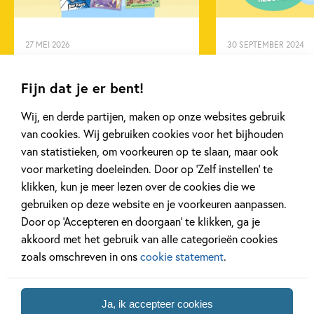
Non-fictie
Ruthje Goethals
27 MEI 2026
30 SEPTEMBER 2024
Verveel je geen moment
De allerleukst
met deze kleurboeken!
boekcadeaus vo
Fijn dat je er bent!
meesters!
Wij, en derde partijen, maken op onze websites gebruik
van cookies. Wij gebruiken cookies voor het bijhouden
Lees meer
Lees meer
van statistieken, om voorkeuren op te slaan, maar ook
voor marketing doeleinden. Door op ‘Zelf instellen’ te
klikken, kun je meer lezen over de cookies die we
gebruiken op deze website en je voorkeuren aanpassen.
Bekijk alle artikelen
Door op ‘Accepteren en doorgaan’ te klikken, ga je
akkoord met het gebruik van alle categorieën cookies
zoals omschreven in ons
cookie statement
.
Bekijk ook eens
Ja, ik accepteer cookies