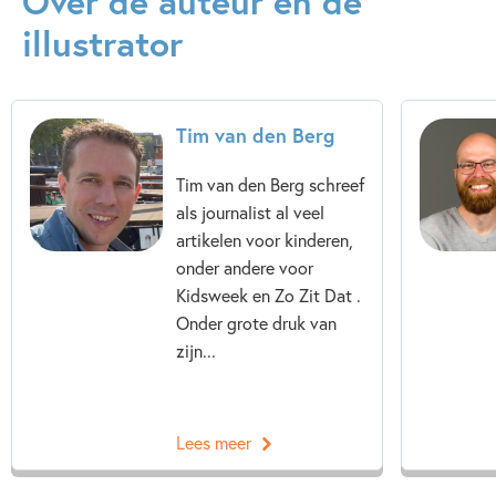
Over de auteur en de
illustrator
Dagelijks leven
Detective & thrillers
Emoties & gevoelens
Kinderboeken over voetbal
Spanning
Spanning & griezelen
Sport
Tim van den Berg
Tim van den Berg
Willem van den Oever
Tim van den Berg schreef
als journalist al veel
artikelen voor kinderen,
onder andere voor
Kidsweek en Zo Zit Dat .
Onder grote druk van
zijn...
Lees meer