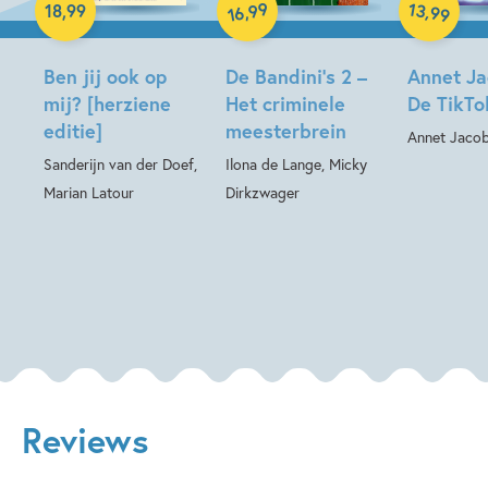
Hardcover
Hardcover
99
13
,
,
18
,
99
99
16
Ben jij ook op
De Bandini’s 2 –
Annet Ja
mij? [herziene
Het criminele
De TikTo
editie]
meesterbrein
Annet Jaco
Sanderijn van der Doef,
Ilona de Lange, Micky
Marian Latour
Dirkzwager
Reviews