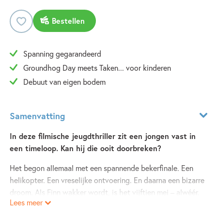
Bestellen
Spanning gegarandeerd
Groundhog Day meets Taken... voor kinderen
Debuut van eigen bodem
Samenvatting
In deze filmische jeugdthriller zit een jongen vast in
een timeloop. Kan hij die ooit doorbreken?
Het begon allemaal met een spannende bekerfinale. Een
helikopter. Een vreselijke ontvoering. En daarna een bizarre
droom. Als Finn wakker wordt, is het vijftien mei – alwéér.
Lees meer
En daarna wordt hij keer op keer op deze dag wakker.
Zou het ooit weer morgen worden? Finn denkt dat hij