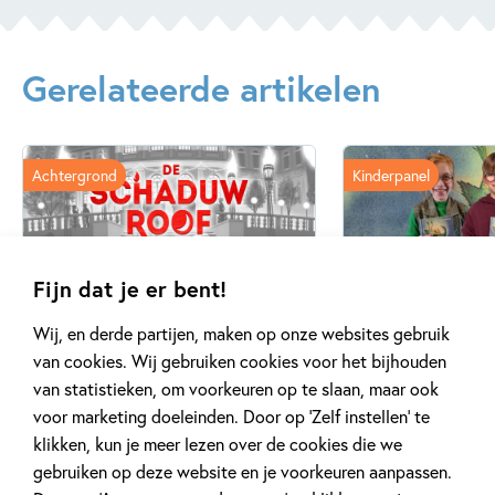
Gerelateerde artikelen
Achtergrond
Kinderpanel
Fijn dat je er bent!
20 APRIL 2026
27 FEBRUARI 2026
Oplossing ‘De schaduwroof’
Ons Kinderpane
Wij, en derde partijen, maken op onze websites gebruik
puzzel!
regent ganzen’
van cookies. Wij gebruiken cookies voor het bijhouden
van statistieken, om voorkeuren op te slaan, maar ook
voor marketing doeleinden. Door op ‘Zelf instellen’ te
Lees meer
Lees meer
klikken, kun je meer lezen over de cookies die we
gebruiken op deze website en je voorkeuren aanpassen.