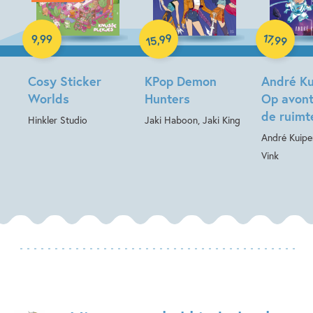
Paperback
Paperback
99
17
,
,
9
,
99
99
15
Hardcover
Cosy Sticker
KPop Demon
André Ku
Worlds
Hunters
Op avont
de ruimt
Hinkler Studio
Jaki Haboon, Jaki King
André Kuipe
Vink