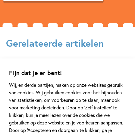
Gerelateerde artikelen
Achtergrond
Kinderpanel
Fijn dat je er bent!
Wij, en derde partijen, maken op onze websites gebruik
van cookies. Wij gebruiken cookies voor het bijhouden
van statistieken, om voorkeuren op te slaan, maar ook
20 APRIL 2026
27 FEBRUARI 2026
voor marketing doeleinden. Door op ‘Zelf instellen’ te
Oplossing ‘De schaduwroof’
Ons Kinderpane
klikken, kun je meer lezen over de cookies die we
puzzel!
regent ganzen’
gebruiken op deze website en je voorkeuren aanpassen.
Door op ‘Accepteren en doorgaan’ te klikken, ga je