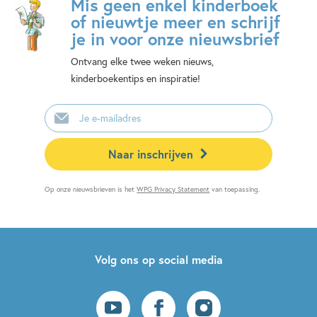
Mis geen enkel kinderboek
of nieuwtje meer en schrijf
je in voor onze nieuwsbrief
Ontvang elke twee weken nieuws,
kinderboekentips en inspiratie!
E-
mailadres
Naar inschrijven
Op onze nieuwsbrieven is het
WPG Privacy Statement
van toepassing.
Volg ons op social media