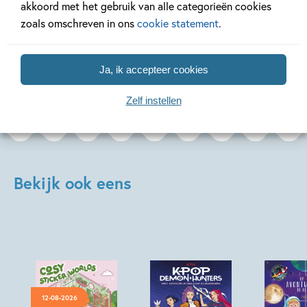
akkoord met het gebruik van alle categorieën cookies
Lees meer
Lees meer
zoals omschreven in ons
cookie statement
.
Bekijk alle artikelen
Ja, ik accepteer cookies
Zelf instellen
Bekijk ook eens
12-08-2026