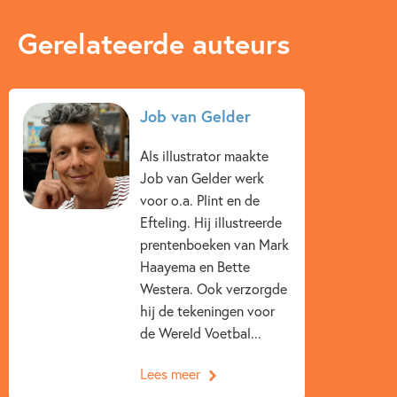
situaties en grappige strips vinden kinderen het materiaal
Prijs:
10
,
25
leuk en gaan ze zelfstandig aan de slag. In het opzoekboek
Gerelateerde auteurs
Aantal pagina's:
32
kunnen ze hun antwoorden controleren en extra uitleg
Uitgever:
Uitgeverij Zwijsen
vinden.
Verschijningsdatum:
15-04-2026
Job van Gelder
Het lesmateriaal wordt jaarlijks geactualiseerd en sluit aan
bij actuele verkeersthema’s en nieuwe wetgeving, zodat je
Kenmerken van dit boek
Als illustrator maakte
leerlingen altijd met de meest recente informatie werken.
12+ jaar
9 – 12 jaar
Doeboeken
Job van Gelder werk
voor o.a. Plint en de
Job van Gelder
Efteling. Hij illustreerde
prentenboeken van Mark
Haayema en Bette
Westera. Ook verzorgde
hij de tekeningen voor
de Wereld Voetbal...
Lees meer