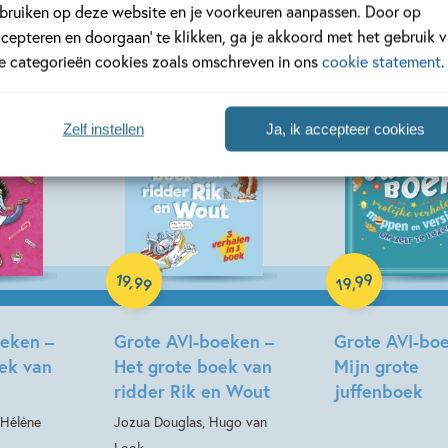
bruiken op deze website en je voorkeuren aanpassen. Door op
ccepteren en doorgaan’ te klikken, ga je akkoord met het gebruik 
le categorieën cookies zoals omschreven in ons
cookie statement
.
Zelf instellen
Ja, ik accepteer cookies
Hardcover
Hardcover
19
99
,
,
99
19
oeken –
Grote AVI-boeken –
Grote AVI-bo
ek van
Het grote boek van
Mijn grote
ridder Rik en Wout
juffenboek
 Hélène
Jozua Douglas, Hugo van
Look