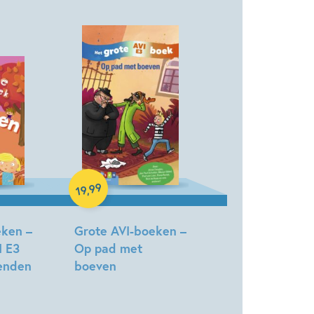
Hardcover
99
,
19
eken –
Grote AVI-boeken –
I E3
Op pad met
ienden
boeven