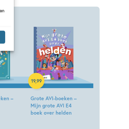
van
Hardcover
19
,
99
eken –
Grote AVI-boeken –
Mijn grote AVI E4
boek over helden