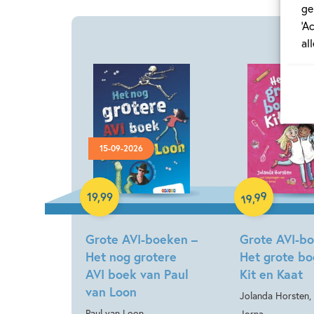
ge
‘A
al
15-09-2026
Hardcover
Hardcover
99
19
,
99
,
19
Grote AVI-boeken –
Grote AVI-b
Het nog grotere
Het grote bo
AVI boek van Paul
Kit en Kaat
van Loon
Jolanda Horsten,
Paul van Loon
Jorna