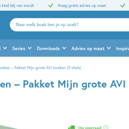
 kind blij van wordt
Vraag gratis advies op maat
Zoeken
naar
boeken,
auteurs
d
Series
Downloads
Advies op maat
Inspir
en
uitgevers
oeken – Pakket Mijn grote AVI boeken (5 titels)
en – Pakket Mijn grote AVI
Op voorraad