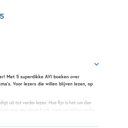
5
er! Met 5 superdikke AVI boeken over
a’s. Voor lezers die willen blijven lezen, op
digt uit tot verder lezen. Hoe fijn is het om dan
gaan naar een nieuw boek, maar om lekker verder
oek? Mijn grote AVI-boeken zijn superdikke boeken
rs met veel of juist weinig tijd om te lezen. Zij