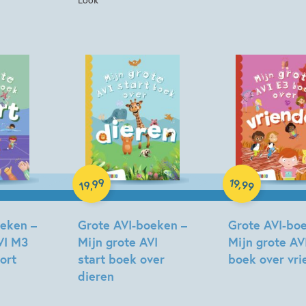
Hardcover
Hardcover
99
19
,
,
99
19
oeken –
Grote AVI-boeken –
Grote AVI-bo
VI M3
Mijn grote AVI
Mijn grote AV
ort
start boek over
boek over vr
dieren