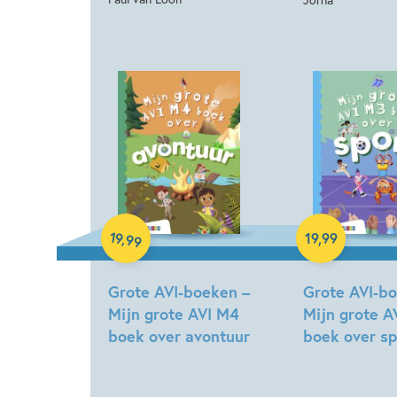
Hardcover
Hardcover
19
,
19
,
99
99
Grote AVI-boeken –
Grote AVI-b
Mijn grote AVI M4
Mijn grote A
boek over avontuur
boek over sp