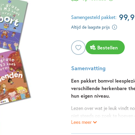
99
,
9
Samengesteld pakket:
Altijd de laagste prijs
Bestellen
Samenvatting
Een pakket bomvol leesplezi
verschillende herkenbare them
hun eigen niveau.
Lezen over wat je leuk vindt no
niet steeds op zoek te hoeven 
Lees meer
te kunnen lezen in hetzelfde b
speciaal voor avontuurlijke leze