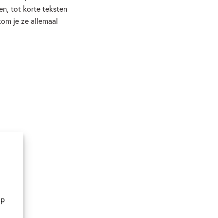
en, tot korte teksten
kom je ze allemaal
op