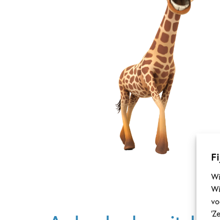
Fi
Wi
Wi
vo
‘Z