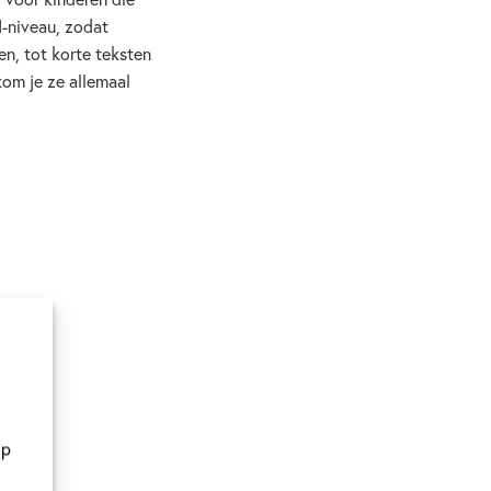
I-niveau, zodat
en, tot korte teksten
kom je ze allemaal
op