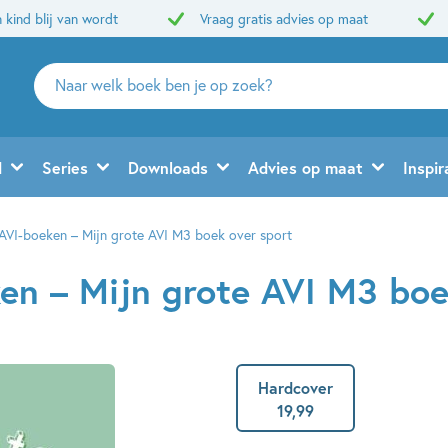
 kind blij van wordt
Vraag gratis advies op maat
Zoeken
naar
boeken,
auteurs
d
Series
Downloads
Advies op maat
Inspir
en
uitgevers
AVI-boeken – Mijn grote AVI M3 boek over sport
en – Mijn grote AVI M3 boe
Hardcover
19
,
99