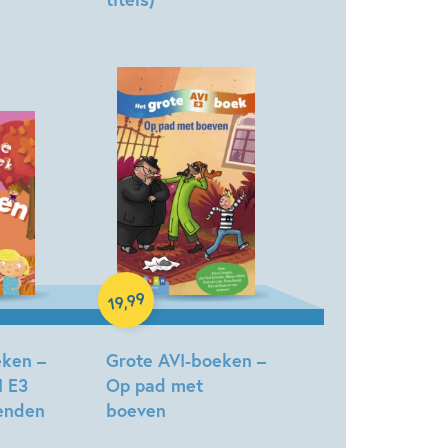
Hardcover
99
,
19
eken –
Grote AVI-boeken –
I E3
Op pad met
ienden
boeven