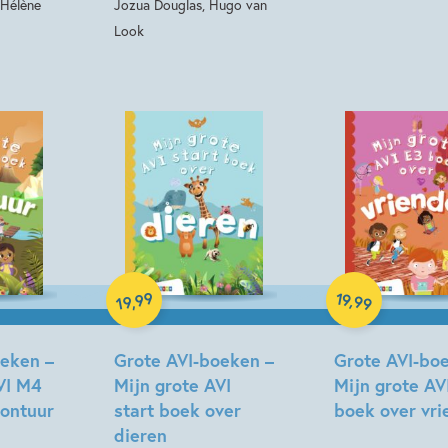
 Hélène
Jozua Douglas, Hugo van
Look
Hardcover
Hardcover
99
19
,
,
99
19
oeken –
Grote AVI-boeken –
Grote AVI-bo
VI M4
Mijn grote AVI
Mijn grote AV
vontuur
start boek over
boek over vr
dieren