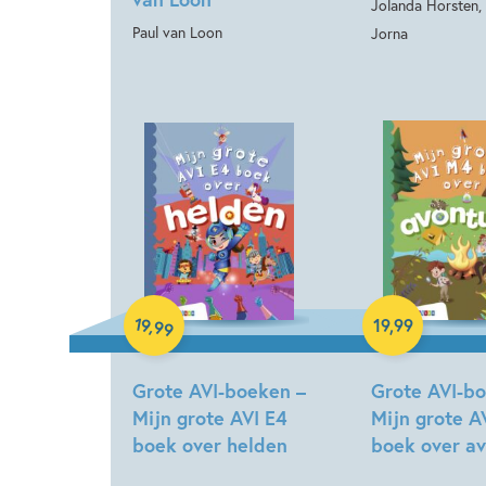
Jolanda Horsten,
Paul van Loon
Jorna
Hardcover
Hardcover
19
,
19
,
99
99
Grote AVI-boeken –
Grote AVI-b
Mijn grote AVI E4
Mijn grote A
boek over helden
boek over a