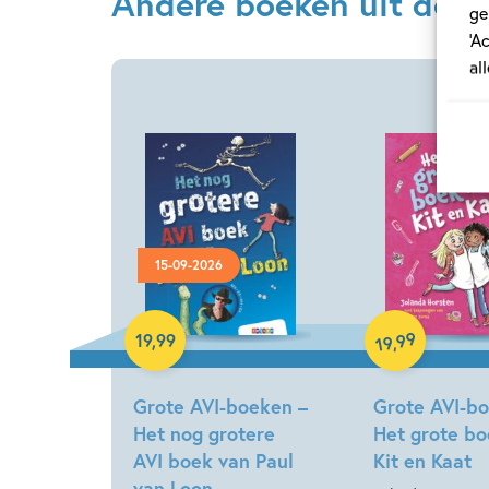
Andere boeken uit de se
ge
‘A
al
15-09-2026
Hardcover
Hardcover
99
19
,
99
,
19
Grote AVI-boeken –
Grote AVI-b
Het nog grotere
Het grote bo
AVI boek van Paul
Kit en Kaat
van Loon