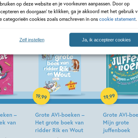
rie 'Grote AVI-boeken'
bruiken op deze website en je voorkeuren aanpassen. Door op
ccepteren en doorgaan’ te klikken, ga je akkoord met het gebruik 
le categorieën cookies zoals omschreven in ons
cookie statement
.
Zelf instellen
Ja, ik accepteer cookies
Hardcover
Hardcover
19
99
,
,
99
19
oeken –
Grote AVI-boeken –
Grote AVI-bo
ek van
Het grote boek van
Mijn grote
ridder Rik en Wout
juffenboek