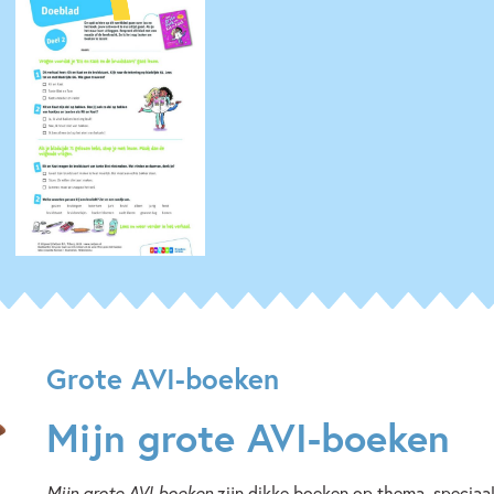
Verschijningsdatum:
16-09-
Kenmerken van dit boek
5 – 7 jaar
Beginnende lez
Op & rond school
Sport
Grote AVI-boeken
Mijn grote AVI-boeken
Mijn grote AVI-boeken
zijn dikke boeken op thema, speciaal