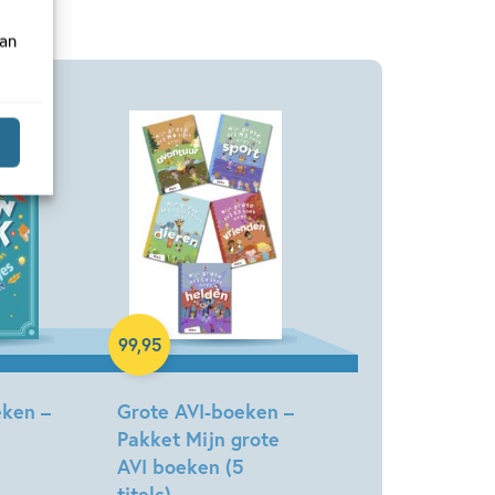
van
Samengesteld pakket
99
,
95
eken –
Grote AVI-boeken –
Pakket Mijn grote
AVI boeken (5
titels)