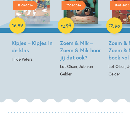
19-08-2026
17-08-2026
17-08-2026
Hardcover
99
12
,
,
16
,
99
99
12
Hardcover
Hardcover
Kipjes – Kipjes in
Zoem & Mik –
Zoem & 
de klas
Zoem & Mik hoor
Zoem & 
jij dat ook?
boek vol
Hilde Peters
Lot Olsen, Job van
Lot Olsen, 
Gelder
Gelder