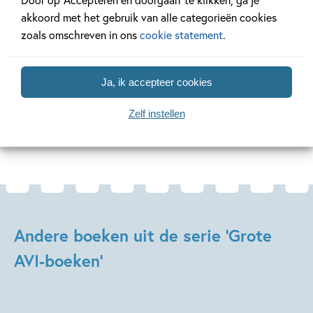
voor kinderen die leren lezen. Elk boek bevat diverse
akkoord met het gebruik van alle categorieën cookies
teksten op hetzelfde AVI-niveau, zodat kinderen heerlijk
zoals omschreven in ons
cookie statement
.
door kunnen lezen. Van lekker lange verhalen, tot korte
teksten als versjes, moppen, weetjes en strips. In deze fijne
bundel kom je ze allemaal tegen.
Ja, ik accepteer cookies
Zelf instellen
Lees verder
Andere boeken uit de serie 'Grote
AVI-boeken'