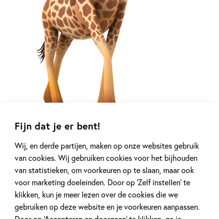
Fijn dat je er bent!
Wij, en derde partijen, maken op onze websites gebruik
van cookies. Wij gebruiken cookies voor het bijhouden
Grote AVI-boeken
van statistieken, om voorkeuren op te slaan, maar ook
voor marketing doeleinden. Door op ‘Zelf instellen’ te
Mijn grote AVI-boeken
klikken, kun je meer lezen over de cookies die we
gebruiken op deze website en je voorkeuren aanpassen.
Mijn grote AVI-boeken
zijn dikke boeken op thema, speciaal
Door op ‘Accepteren en doorgaan’ te klikken, ga je