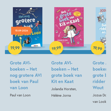
15-09-2026
99
19
,
19
,
99
Hardcover
,
99
Hardcover
19
Hardcover
Grote AVI-
Grote AVI-
Grote AV
boeken – Het
boeken – Het
boeken –
nog grotere AVI
grote boek van
grote bo
boek van Paul
Kit en Kaat
ridder R
van Loon
Wout
Jolanda Horsten,
Paul van Loon
Jozua Doug
Hélène Jorna
van Look