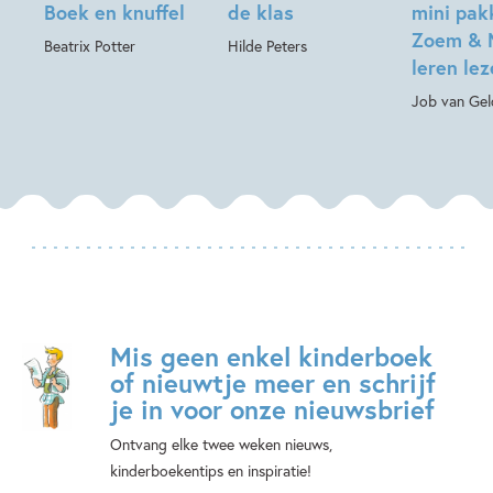
Boek en knuffel
de klas
mini pak
Zoem & 
Beatrix Potter
Hilde Peters
leren le
Job van Gel
Mis geen enkel kinderboek
of nieuwtje meer en schrijf
je in voor onze nieuwsbrief
Ontvang elke twee weken nieuws,
kinderboekentips en inspiratie!