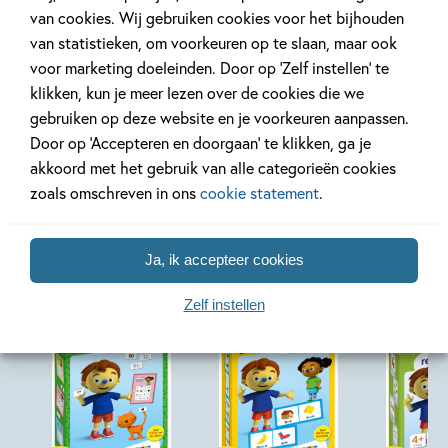
van cookies. Wij gebruiken cookies voor het bijhouden
Lees verder
van statistieken, om voorkeuren op te slaan, maar ook
voor marketing doeleinden. Door op ‘Zelf instellen’ te
klikken, kun je meer lezen over de cookies die we
gebruiken op deze website en je voorkeuren aanpassen.
Door op ‘Accepteren en doorgaan’ te klikken, ga je
akkoord met het gebruik van alle categorieën cookies
zoals omschreven in ons
cookie statement
.
Andere boeken uit de serie
'Rompompom'
Ja, ik accepteer cookies
Zelf instellen
Spel
Spel