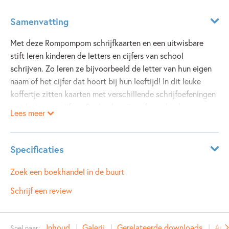
Samenvatting
Met deze Rompompom schrijfkaarten en een uitwisbare
stift leren kinderen de letters en cijfers van school
schrijven. Zo leren ze bijvoorbeeld de letter van hun eigen
naam of het cijfer dat hoort bij hun leeftijd! In dit leuke
koffertje zitten kaarten met verschillende schrijfoefeningen
met letters en cijfers. Spelenderwijs oefenen kinderen zo
Lees meer
het lezen en schrijven van de letters en het lezen van
woordjes. De schrijfkaarten zijn door de uitwisbare stift
telkens opnieuw te gebruiken, dus er kan eindeloos
Specificaties
geoefend worden!
Leeftijdsindicatie:
4 - 6 jaar
Zoek een boekhandel in de buurt
Inhoud:
ISBN:
9789048736621
Schrijf een review
• Schrijfkaarten
NUR:
023
• Uitwisbare stift
Type:
Spel
Inhoud
Galerij
Gerelateerde downloads
And
Snel naar: