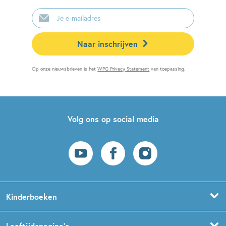
E-
mailadres
Naar inschrijven
Op onze nieuwsbrieven is het
WPG Privacy Statement
van toepassing.
Volg ons op social media
Kinderboeken
Voorleesboeken
Leeftijdspagina’s