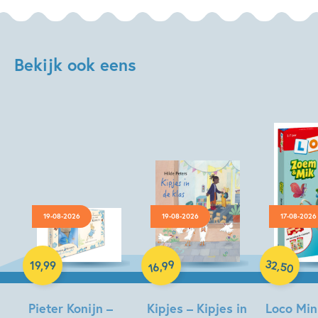
Bekijk ook eens
19-08-2026
19-08-2026
17-08-2026
Hardcover
Hardcover
Paperback
32
99
,
,
19
,
99
50
16
Pieter Konijn –
Kipjes – Kipjes in
Loco Min