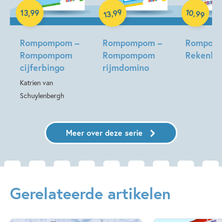
10
99
,
,
13
,
99
99
13
Spel
Rompompom –
Rompompom –
Rompom
Rompompom
Rompompom
Rekenkw
cijferbingo
rijmdomino
Katrien van
Schuylenbergh
Meer over deze serie
Gerelateerde artikelen