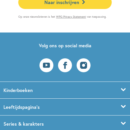
Naar inschrijven
Op onze nieuwsbrieven is het
WPG Privacy Statement
van toepassing.
Volg ons op social media
Kinderboeken
Voorleesboeken
Leeftijdspagina’s
Prentenboeken
Boekentips 0 - 1,5 jaar
Series & karakters
Peuterboeken