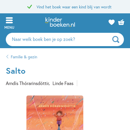
Vind het boek waar een kind blij van wordt
MENU
Zoeken
naar
boeken,
Familie & gezin
auteurs
en
Salto
uitgevers
Arndís Thórarinsdóttir
Linde Faas