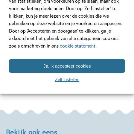
van statistieken, om voorkeuren op te slaan, maar ook
voor marketing doeleinden. Door op ‘Zelf instellen’ te
klikken, kun je meer lezen over de cookies die we
2 JUNI 2026
14 MAART 2022
gebruiken op deze website en je voorkeuren aanpassen.
De allerleukste boeken voor
Ons kinderpan
Door op ‘Accepteren en doorgaan’ te klikken, ga je
Vaderdag!
achter deze de
akkoord met het gebruik van alle categorieën cookies
zoals omschreven in ons
cookie statement
.
Lees meer
Lees meer
Ja, ik accepteer cookies
Zelf instellen
Bekijk alle artikelen
Bekijk ook eens