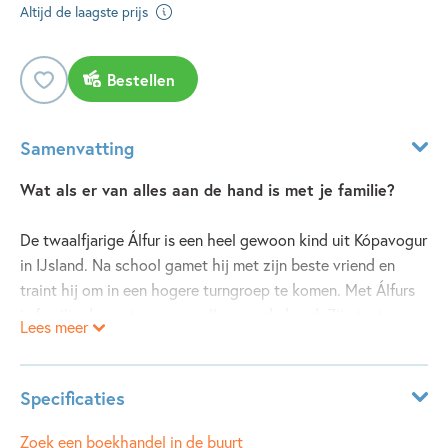
Altijd de laagste prijs
Bestellen
Samenvatting
Wat als er van alles aan de hand is met je familie?
De twaalfjarige Álfur is een heel gewoon kind uit Kópavogur
in IJsland. Na school gamet hij met zijn beste vriend en
traint hij om in een hogere turngroep te komen. Met Álfurs
is familie daarentegen van alles aan de hand. Zijn tante was
Lees meer
ooit de beste turnster van IJsland, maar niemand praat meer
met haar. En als bij Eiki, zijn drie jaar oude broertje, autisme
wordt vastgesteld, staat de wereld op zijn kop. Ineens
Specificaties
mogen ze thuis geen gluten meer eten en worden ze een
plasticvrij huishouden. Alsof dat Eiki zal helpen... Hun
ISBN:
9789021483269
Zoek een boekhandel in de buurt