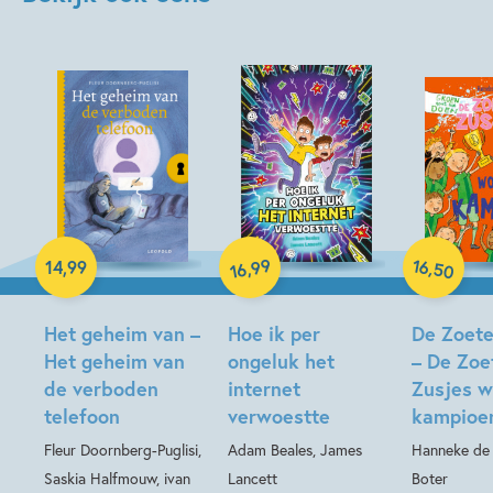
16
99
,
,
14
,
99
50
16
Hardcover
Hardcover
Hardcover
Het geheim van –
Hoe ik per
De Zoete
Het geheim van
ongeluk het
– De Zoe
de verboden
internet
Zusjes 
telefoon
verwoestte
kampioe
Fleur Doornberg-Puglisi,
Adam Beales, James
Hanneke de Z
Saskia Halfmouw, ivan
Lancett
Boter