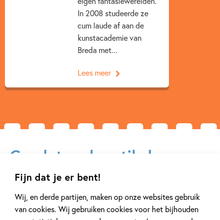
eigen fantasiewerelden.
In 2008 studeerde ze
‘
Salto
is een prachtig, gevoelig boek dat de juiste snaar
cum laude af aan de
raakt. Na een paar hoofdstukken sluit je Alfur al in je hart.
kunstacademie van
[...] een boek dat ontroert en inzicht geeft, zowel voor jong
Breda met...
als oud.’ –
Nederlands Dagblad
Lees meer
Gerelateerde artikelen
Fijn dat je er bent!
Tiplijst
Kinderpanel
Wij, en derde partijen, maken op onze websites gebruik
van cookies. Wij gebruiken cookies voor het bijhouden