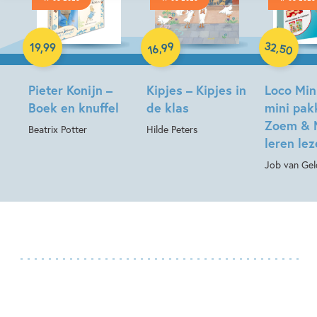
Hardcover
Hardcover
Paperback
32
99
,
,
19
,
99
50
16
Pieter Konijn –
Kipjes – Kipjes in
Loco Min
Boek en knuffel
de klas
mini pak
Zoem & 
Beatrix Potter
Hilde Peters
leren le
Job van Gel