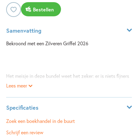
Bestellen
Samenvatting
Bekroond met een Zilveren Griffel 2026
Het meisje in deze bundel weet het zeker: er is niets fijners
dan een hond hebben. Altijd iemand om mee te spelen en te
Lees meer
knuffelen, en om al je geheimen mee te delen. Maar ook de
hond komt aan het woord. Hij vindt zijn baasje maar een
wonderlijk wezen: waarom doet ze haar vacht steeds uit?
Specificaties
En die drol van de hond van de buurvrouw ruikt toch
ISBN:
9789045130804
Zoek een boekhandel in de buurt
heerlijk?
NUR:
290
Schrijf een review