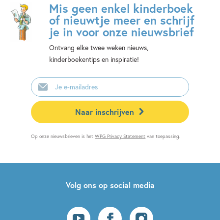
Mis geen enkel kinderboek
of nieuwtje meer en schrijf
je in voor onze nieuwsbrief
Ontvang elke twee weken nieuws,
kinderboekentips en inspiratie!
E-
mailadres
Naar inschrijven
Op onze nieuwsbrieven is het
WPG Privacy Statement
van toepassing.
Volg ons op social media