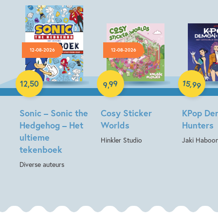
12-08-2026
12-08-2026
Paperback
Paperback
15
99
,
12
,
50
99
,
9
Paperback
Sonic – Sonic the
Cosy Sticker
KPop De
Hedgehog – Het
Worlds
Hunters
ultieme
Hinkler Studio
Jaki Haboon
tekenboek
Diverse auteurs