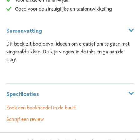
Goed voor de zintuiglijke en taalontwikkeling
Samenvatting
Dit boek zit boordevol ideeën om creatief om te gaan met
vingerafdrukken. Druk je vingers in de inkt en ga aan de
slag!
Lees meer
Specificaties
ISBN:
9781409593263
Zoek een boekhandel in de buurt
NUR:
214
Schrijf een review
Type:
Hardcover
Auteur(s):