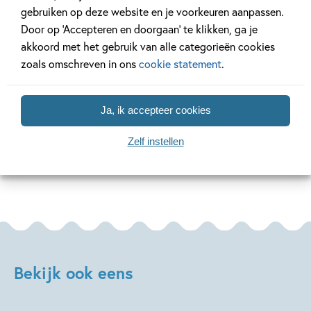
gebruiken op deze website en je voorkeuren aanpassen.
27 MEI 2026
17 JULI 2024
Verveel je geen moment
Ons Kinderpan
Door op ‘Accepteren en doorgaan’ te klikken, ga je
met deze kleurboeken!
Escape-speurt
akkoord met het gebruik van alle categorieën cookies
zoals omschreven in ons
cookie statement
.
Lees meer
Lees meer
Ja, ik accepteer cookies
Zelf instellen
Bekijk alle artikelen
Bekijk ook eens