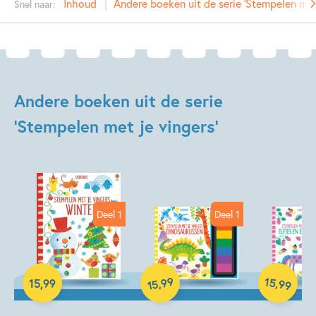
Inhoud
Andere boeken uit de serie 'Stempelen met 
Snel naar:
Prijs:
15
,
99
Aantal pagina's:
64
Uitgever:
Usborne Publishers
Verschijningsdatum:
04-05-2015
Andere boeken uit de serie
Kenmerken van dit boek
'Stempelen met je vingers'
Hobby & knutselen
Deel 1
Deel 1
99
15
Hardcover
Hardcover
,
,
15
,
99
99
15
Hardcover