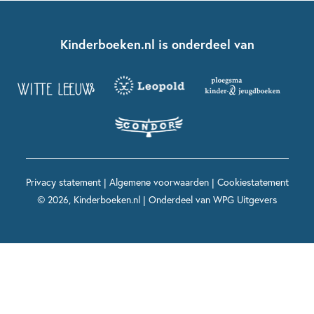
Over ons
Kinderboeken klassiekers
Boekentips 7 - 9 jaar
Fien en Teun
Nationale Voorleesdagen
Contact
Kinderboeken.nl is onderdeel van
Kinderboeken diversiteit
Boekentips 9 - 12 jaar
Kikker
Griffels en Penselen
Advies op maat
Grappige kinderboeken
Boekentips 12+ jaar
Spekkie en Sproet
Woutertje Pieterse Prijs
Nieuwsbrief
Spannende kinderboeken
Boekentips 15+ jaar
Mees Kees
Kinderboeken top 10
Alle boeken per onderwerp
Voor volwassenen
De regels van Floor
Prentenboeken top 10
Privacy statement
|
Algemene voorwaarden
|
Cookiestatement
Maxi & Helium
© 2026, Kinderboeken.nl | Onderdeel van
WPG Uitgevers
Voor het onderwijs
Alle kinderboekenpersonages