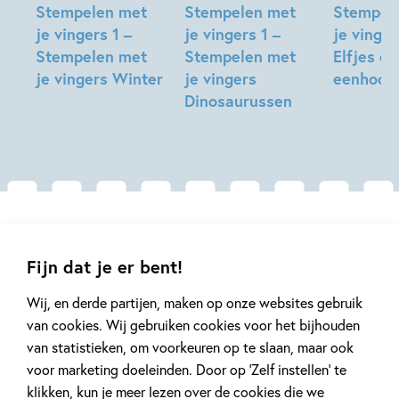
Stempelen met
Stempelen met
Stempel
je vingers 1 –
je vingers 1 –
je vinger
Stempelen met
Stempelen met
Elfjes en
je vingers Winter
je vingers
eenhoor
Dinosaurussen
Gerelateerde artikelen
Fijn dat je er bent!
Wij, en derde partijen, maken op onze websites gebruik
Tiplijst
Kinderpanel
van cookies. Wij gebruiken cookies voor het bijhouden
van statistieken, om voorkeuren op te slaan, maar ook
voor marketing doeleinden. Door op ‘Zelf instellen’ te
klikken, kun je meer lezen over de cookies die we