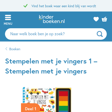
Vind het boek waar een kind blij van wordt
MENU
Zoeken
naar
boeken,
Boeken
auteurs
en
Stempelen met je vingers 1 –
uitgevers
Stempelen met je vingers
Deel 1