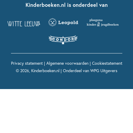
Nationale Voorleesdagen
Contact
Kinderboeken.nl is onderdeel van
Kinderboeken diversiteit
Boekentips 9 - 12 jaar
Kikker
Griffels en Penselen
Advies op maat
Grappige kinderboeken
Boekentips 12+ jaar
Spekkie en Sproet
Woutertje Pieterse Prijs
Nieuwsbrief
Spannende kinderboeken
Boekentips 15+ jaar
Mees Kees
Kinderboeken top 10
Alle boeken per onderwerp
Voor volwassenen
De regels van Floor
Prentenboeken top 10
Privacy statement
|
Algemene voorwaarden
|
Cookiestatement
Maxi & Helium
© 2026, Kinderboeken.nl | Onderdeel van
WPG Uitgevers
Voor het onderwijs
Alle kinderboekenpersonages