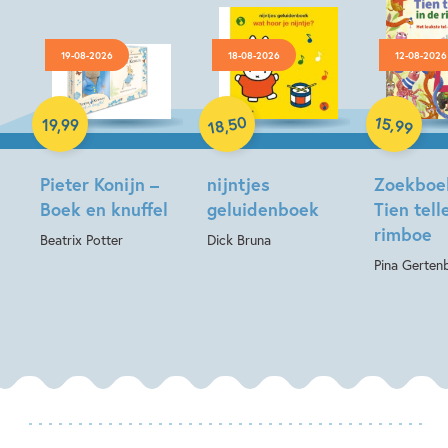
19-08-2026
18-08-2026
12-08-2026
Hardcover
Hardcover
Hardcover
50
15
,
19
,
99
,
99
18
Pieter Konijn –
nijntjes
Zoekboe
Boek en knuffel
geluidenboek
Tien tell
rimboe
Beatrix Potter
Dick Bruna
Pina Gerten