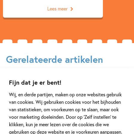
Lees meer
Gerelateerde artikelen
Fijn dat je er bent!
Tiplijst
Tiplijst
Wij, en derde partijen, maken op onze websites gebruik
van cookies. Wij gebruiken cookies voor het bijhouden
van statistieken, om voorkeuren op te slaan, maar ook
voor marketing doeleinden. Door op ‘Zelf instellen’ te
16 JULI 2025
2 APRIL 2025
klikken, kun je meer lezen over de cookies die we
De leukste spellen voor de
De leukste pe
gebruiken op deze website en je voorkeuren aanpassen.
vakantie!
met boerderij