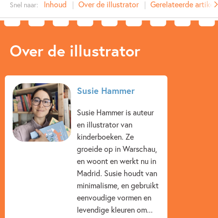
Inhoud
Over de illustrator
Gerelateerde artikel
Snel naar:
Auteur(s):
Illustrator:
Susie Hammer
Prijs:
11
,
99
Over de illustrator
Aantal pagina's:
8
Uitgever:
Ploegsma
Verschijningsdatum:
16-12-2026
Susie Hammer
Kenmerken van dit boek
Susie Hammer is auteur
1.5 – 3 jaar
Dieren & natuur
Kleuren & vormen
en illustrator van
kinderboeken. Ze
Spelen & leren
Tellen & cijfers
Susie Hammer
groeide op in Warschau,
en woont en werkt nu in
Madrid. Susie houdt van
minimalisme, en gebruikt
eenvoudige vormen en
levendige kleuren om...