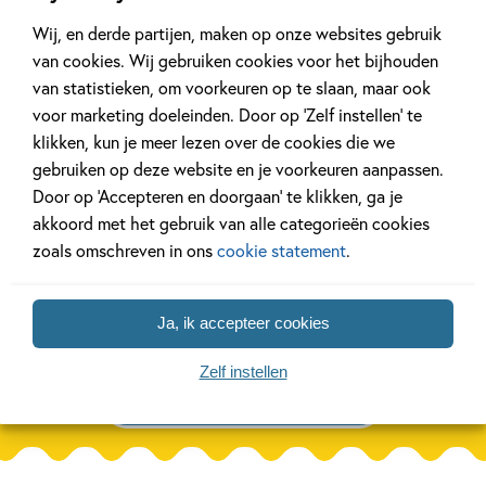
Achtergrond
Kinderpanel
Wij, en derde partijen, maken op onze websites gebruik
van cookies. Wij gebruiken cookies voor het bijhouden
van statistieken, om voorkeuren op te slaan, maar ook
voor marketing doeleinden. Door op ‘Zelf instellen’ te
klikken, kun je meer lezen over de cookies die we
30 JUNI 2026
2 MEI 2024
gebruiken op deze website en je voorkeuren aanpassen.
Beatrix Potter 160 jaar!
Ons Kinderpane
Door op ‘Accepteren en doorgaan’ te klikken, ga je
boom die een 
akkoord met het gebruik van alle categorieën cookies
zoals omschreven in ons
cookie statement
.
Lees meer
Lees meer
Ja, ik accepteer cookies
Zelf instellen
Bekijk alle artikelen