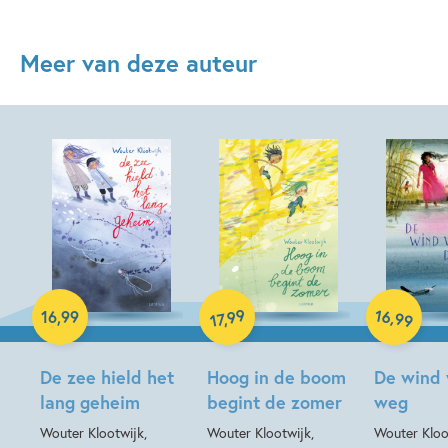
Meer van deze auteur
Hardcover
Hardcover
Hardcover
16
99
,
16
,
99
,
99
17
De zee hield het
Hoog in de boom
De wind 
lang geheim
begint de zomer
weg
Wouter Klootwijk,
Wouter Klootwijk,
Wouter Kloot