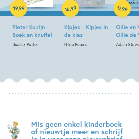
99
17
,
,
19
,
99
99
16
Pieter Konijn –
Kipjes – Kipjes in
Ollie en
Boek en knuffel
de klas
Ollie de 
Beatrix Potter
Hilde Peters
Adam Stow
Mis geen enkel kinderboek
of nieuwtje meer en schrijf
je in voor onze nieuwsbrief