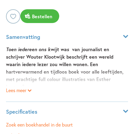
Bestellen
Samenvatting
Toen iedereen ons kwijt was
van journalist en
schrijver Wouter Klootwijk beschrijft een wereld
waarin iedere lezer zou willen wonen. Een
hartverwarmend en tijdloos boek voor alle leeftijden,
met prachtige full colour illustraties van Esther
Leeuwrik.
Lees meer
Toen iedereen ons kwijt was
is een hartverwarmend en
tijdloos verhaal van journalist en schrijver Wouter
Specificaties
Klootwijk, waarin een wereld wordt beschreven waar iedere
lezer graag zou willen wonen. Soms brengt een ongeluk
ISBN:
9789025888633
Zoek een boekhandel in de buurt
geluk. Zo leren Pom en Siem elkaar kennen: omdat hun
NUR:
282