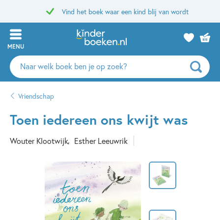
Vind het boek waar een kind blij van wordt
MENU
Zoeken
naar
boeken,
Vriendschap
auteurs
en
Toen iedereen ons kwijt was
uitgevers
Wouter Klootwijk
Esther Leeuwrik