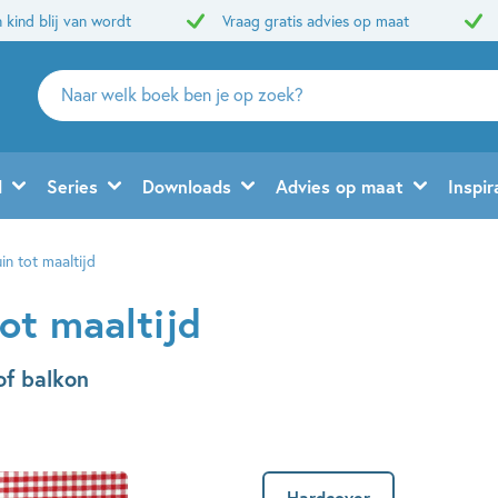
 kind blij van wordt
Vraag gratis advies op maat
Zoeken
naar
boeken,
auteurs
d
Series
Downloads
Advies op maat
Inspir
en
uitgevers
in tot maaltijd
ot maaltijd
of balkon
Hardcover