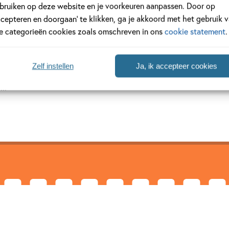
bruiken op deze website en je voorkeuren aanpassen. Door op
ccepteren en doorgaan’ te klikken, ga je akkoord met het gebruik 
le categorieën cookies zoals omschreven in ons
cookie statement
.
van haar hobby’s haar beroep gemaakt: ze kookt, schrijft en tekent 
Zelf instellen
Ja, ik accepteer cookies
 jarenlang werkte bij de opera en een tijdschriftenuitgeverij! Als
...