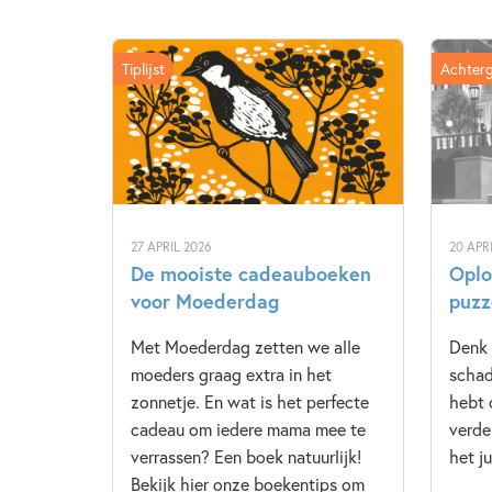
Tiplijst
Achter
27 APRIL 2026
20 APR
De mooiste cadeauboeken
Oplo
voor Moederdag
puzz
Met Moederdag zetten we alle
Denk 
moeders graag extra in het
scha
zonnetje. En wat is het perfecte
hebt 
cadeau om iedere mama mee te
verde
verrassen? Een boek natuurlijk!
het j
Bekijk hier onze boekentips om