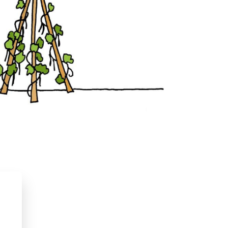
ma
e vingers, kan moestuinieren met
Van moestuin tot
2025
boek voor smulpapen van 9-99.
– 9 jaar
9 – 12 jaar
Koken
nen
Karin Luiten