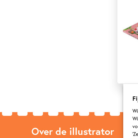
Fi
Wi
Wi
vo
Over de illustrator
‘Z