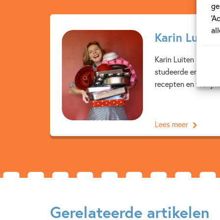
ge
‘A
al
Karin Luiten
Karin Luiten heeft 
studeerde en daarna
recepten en vrolijke
Lees meer
Gerelateerde artikelen