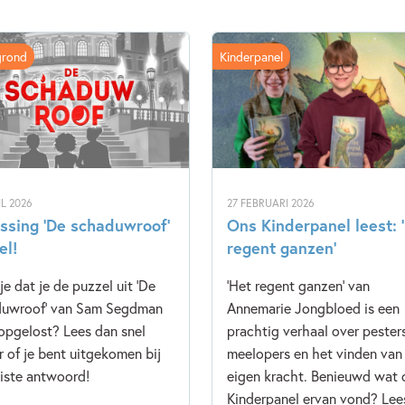
grond
Kinderpanel
IL 2026
27 FEBRUARI 2026
ssing ‘De schaduwroof’
Ons Kinderpanel leest: 
el!
regent ganzen’
je dat je de puzzel uit 'De
'Het regent ganzen' van
duwroof' van Sam Segdman
Annemarie Jongbloed is een
opgelost? Lees dan snel
prachtig verhaal over pester
r of je bent uitgekomen bij
meelopers en het vinden van 
uiste antwoord!
eigen kracht. Benieuwd wat 
Kinderpanel ervan vond? Lee