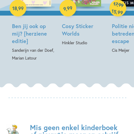
Hardcover
17
,
99
Hardcover
99
18
,
99
,
9
15
,
99
Ben jij ook op
Cosy Sticker
Politie n
mij? [herziene
Worlds
betreden
editie]
escape
Hinkler Studio
Sanderijn van der Doef,
Cis Meijer
Marian Latour
Mis geen enkel kinderboek