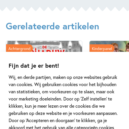
Reizen & (verre) landen
Sport
Gerelateerde artikelen
Achtergrond
Kinderpanel
Fijn dat je er bent!
Wij, en derde partijen, maken op onze websites gebruik
20 APRIL 2026
27 FEBRUARI 2026
van cookies. Wij gebruiken cookies voor het bijhouden
Oplossing ‘De schaduwroof’
Ons Kinderpane
van statistieken, om voorkeuren op te slaan, maar ook
puzzel!
regent ganzen’
voor marketing doeleinden. Door op ‘Zelf instellen’ te
klikken, kun je meer lezen over de cookies die we
gebruiken op deze website en je voorkeuren aanpassen.
Lees meer
Lees meer
Door op ‘Accepteren en doorgaan’ te klikken, ga je
akkoord met het gebruik van alle categorieën cookies