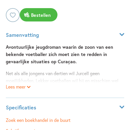
Bestellen
Samenvatting
Avontuurlijke jeugdroman waarin de zoon van een
bekende voetballer zich moet zien te redden in
gevaarlijke situaties op Curaçao.
Net als alle jongens van dertien wil Jurcell geen
moeilijkheden. Lekker voetballen wil hij en misschien wel
Lees meer
iets met Taïma - maar dat weet alleen de jongen in de
spiegel.
Toch loopt het opeens mis in zijn leven. Zijn vader, de
Specificaties
beroemde voetballer, laat hem in de steek. Oma wordt gek.
Jurcell krijgt nieuwe vrienden die foute dingen van hem
Leeftijdsindicatie:
10 - 12 jaar
Zoek een boekhandel in de buurt
willen. En overal komt hij Gerrit tegen: in de klas, op het
ISBN:
9789025885106