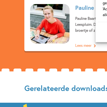
ge
Pauline Baa
‘A
al
Pauline Baartmans i
Leespluim. De boeke
broertje of zusje kri
Lees meer
Gerelateerde download