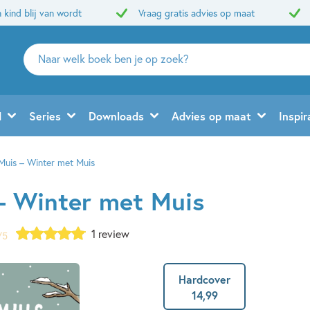
 kind blij van wordt
Vraag gratis advies op maat
Zoeken
naar
boeken,
auteurs
d
Series
Downloads
Advies op maat
Inspir
en
uitgevers
 Muis – Winter met Muis
 – Winter met Muis
1 review
/5
Hardcover
14
,
99