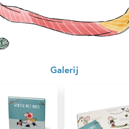
Verschijningsdatum:
30-11-2
Kenmerken van dit boek
1.5 – 3 jaar
3 – 5 jaar
Seizoenen
Spelen & leren
Galerij