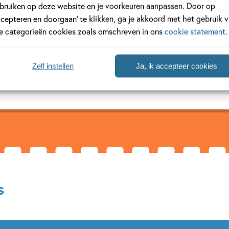
bruiken op deze website en je voorkeuren aanpassen. Door op
rtmans
ccepteren en doorgaan’ te klikken, ga je akkoord met het gebruik 
le categorieën cookies zoals omschreven in ons
cookie statement
.
s illustrator en ontwerper. Ze is de bedenker en maker van Muis. T
n over de twee vriendjes Muis en Beer gaan over herkenbare situat
jgen ( We krijgen er een...
Zelf instellen
Ja, ik accepteer cookies
s