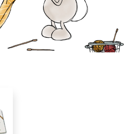
021
Dieren & natuur
Peuterboeken
Vriendschap
Pauline Baartmans