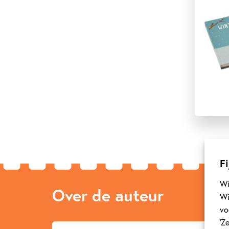
Fi
Wi
Over de auteur
Wi
vo
‘Z