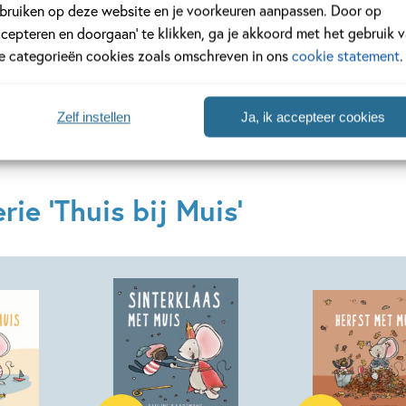
en schrijfstijl op rijm van bedenker en maker Pauline Baart
bruiken op deze website en je voorkeuren aanpassen. Door op
een eigen voorleesapp, Thuis bij Muis, en een
webshop
.
ccepteren en doorgaan’ te klikken, ga je akkoord met het gebruik 
le categorieën cookies zoals omschreven in ons
cookie statement
.
Lees verder
Zelf instellen
Ja, ik accepteer cookies
ie 'Thuis bij Muis'
Hardcover