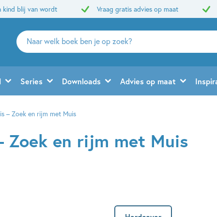
 kind blij van wordt
Vraag gratis advies op maat
Zoeken
naar
boeken,
auteurs
d
Series
Downloads
Advies op maat
Inspir
en
uitgevers
uis – Zoek en rijm met Muis
 – Zoek en rijm met Muis
Hardcover