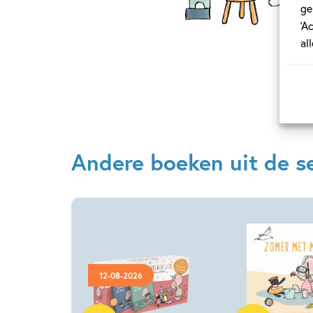
ge
‘A
al
Andere boeken uit de ser
12-08-2026
Hardcover