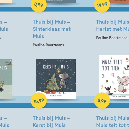
Hardcover
99
8
,
99
,
14
s –
Thuis bij Muis –
Thuis bij Muis
uis
Sinterklaas met
Herfst met M
Muis
s
Pauline Baartmans
Pauline Baartmans
Hardcover
Hardcover
99
8
,
99
,
15
s –
Thuis bij Muis –
Thuis bij Muis
Muis
Kerst bij Muis
Muis telt tot 