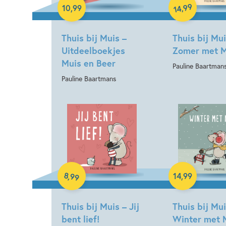
Hardcover
99
,
10
,
99
14
Thuis bij Muis –
Thuis bij Mui
Uitdeelboekjes
Zomer met M
Muis en Beer
Pauline Baartman
Pauline Baartmans
Hardcover
Hardcover
8
,
99
14
,
99
Thuis bij Muis – Jij
Thuis bij Mui
bent lief!
Winter met 