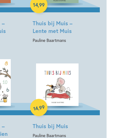
14
,
99
 –
Thuis bij Muis –
uis
Lente met Muis
Pauline Baartmans
Hardcover
99
,
14
 –
Thuis bij Muis
tien
Pauline Baartmans