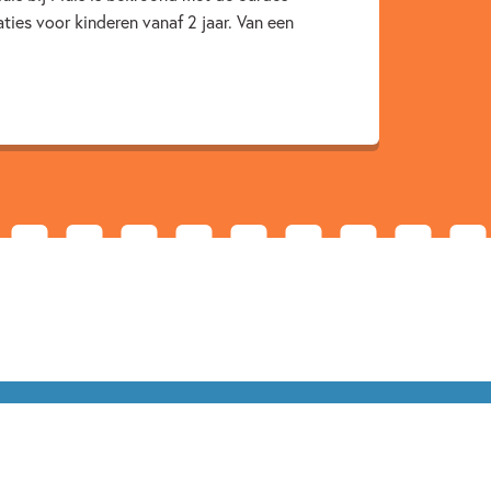
ies voor kinderen vanaf 2 jaar. Van een
Doeboeken
Peuterboeken
leren
Pauline Baartmans