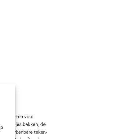
e avonturen voor
 of koekjes bakken, de
op
in de herkenbare teken-