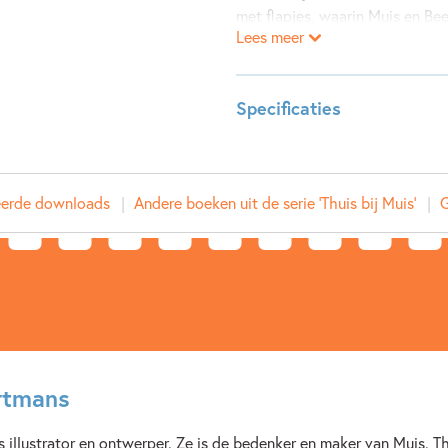
met flapjes, waarin Muis en Bee
Lees meer
speelgoed opruimen. Kun jij het
verstopt? De grappige flapjes n
Perfect voor peuters en kleuter
Specificaties
Met Muis is voorlezen een feest
Leeftijdsindicatie:
2 - 5 ja
ISBN:
97894
eerde downloads
Andere boeken uit de serie 'Thuis bij Muis'
G
NUR:
271
Dit boek sluit aan bij het rijm
Type:
Hardco
als doel: spelenderwijs leren ri
Auteur(s):
Pauline
Prijs:
12
,
99
Aantal pagina's:
16
Uitgever:
Witte 
Verschijningsdatum:
30-10-
rtmans
Kenmerken van dit boek
s illustrator en ontwerper. Ze is de bedenker en maker van Muis. T