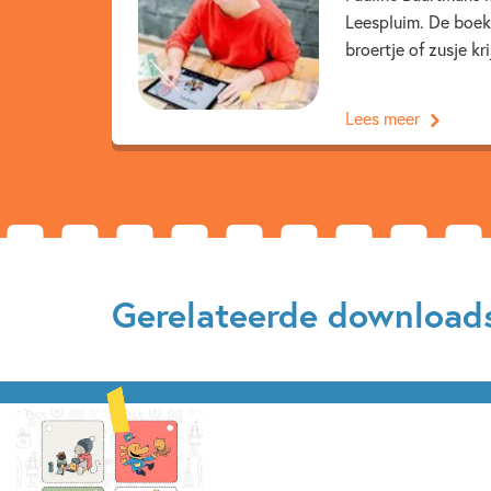
Leespluim. De boeke
broertje of zusje kri
Lees meer
Gerelateerde download