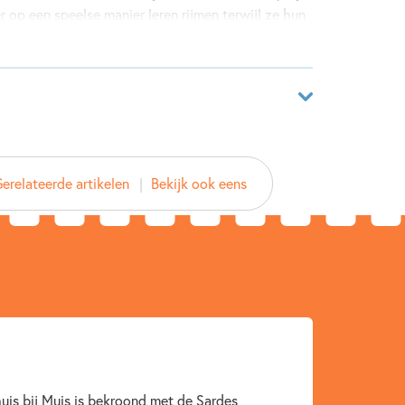
r op een speelse manier leren rijmen terwijl ze hun
 rijmwoord raden dat achter de flapjes is
odigen uit tot interactie tijdens het voorlezen.
s (2+).
je!
ar
93354807
erelateerde artikelen
Bekijk ook eens
spel in de vernieuwde gratis app Thuis bij Muis met
ver
jmen.
 Baartmans
Leeuw
2025
huis bij Muis is bekroond met de Sardes