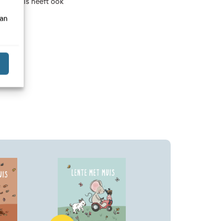
mans. Muis heeft ook
van
Hardcover