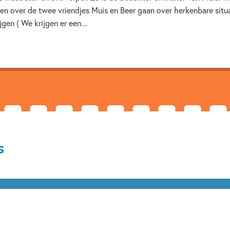
n over de twee vriendjes Muis en Beer gaan over herkenbare situat
1.5 – 3 jaar
3 – 5 jaar
jgen ( We krijgen er een...
Prentenboeken
Spelen & 
s