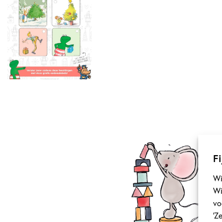
Fi
Wi
Wi
vo
‘Z