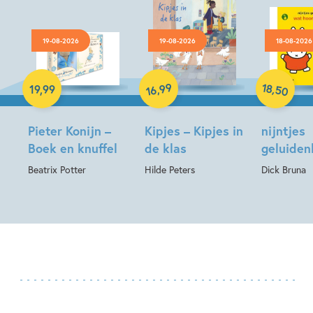
19-08-2026
19-08-2026
18-08-2026
Hardcover
Hardcover
Hardcover
18
99
,
,
19
,
99
50
16
Pieter Konijn –
Kipjes – Kipjes in
nijntjes
Boek en knuffel
de klas
geluide
Beatrix Potter
Hilde Peters
Dick Bruna