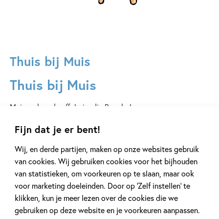
Thuis bij Muis
Thuis bij Muis
Muis en haar knuffelvriendje Beer beleven samen
herkenbare avonturen voor kinderen vanaf 2 jaar. Van in de
Fijn dat je er bent!
plassen stampen tot fietsen of koekjes bakken, de twee
vriendjes beleven veilige en vrolijke avonturen, altijd in de
Wij, en derde partijen, maken op onze websites gebruik
herkenbare teken- en schrijfstijl op rijm van bedenker en
van cookies. Wij gebruiken cookies voor het bijhouden
maker Pauline Baartmans. Muis heeft ook een eigen
van statistieken, om voorkeuren op te slaan, maar ook
voorleesapp, Thuis bij Muis, en een
webshop
.
voor marketing doeleinden. Door op ‘Zelf instellen’ te
klikken, kun je meer lezen over de cookies die we
gebruiken op deze website en je voorkeuren aanpassen.
Lees verder