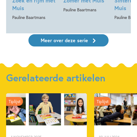
Zoek en rijm met
Zomer met Muis
Sinterkl
Muis
Muis
Pauline Baartmans
Pauline Baartmans
Pauline Baa
Meer over deze serie
Gerelateerde artikelen
Tiplijst
Tiplijst