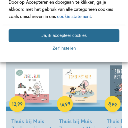
Door op ‘Accepteren en doorgaan’ te klikken, ga je
akkoord met het gebruik van alle categorieën cookies
zoals omschreven in ons
cookie statement
.
Andere boeken uit de serie 'Thuis bij
Ja, ik accepteer cookies
Muis'
Zelf instellen
Hardcover
99
8
,
99
,
12
,
99
14
Hardcover
Hardcover
Thuis bij Muis –
Thuis bij Muis –
Thuis bij