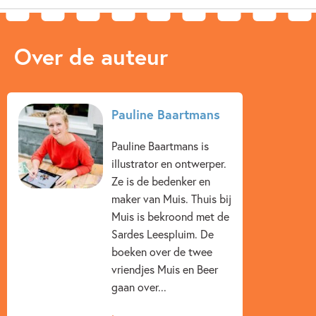
Aantal pagina's:
14
Uitgever:
Witte Leeuw
Over de auteur
Verschijningsdatum:
12-08-2026
Kenmerken van dit boek
Pauline Baartmans
Dieren & natuur
Feesten & Feestdagen
Pauline Baartmans is
Peuterboeken
Spelen & leren
Vriendschap
illustrator en ontwerper.
Pauline Baartmans
Ze is de bedenker en
maker van Muis. Thuis bij
Muis is bekroond met de
Sardes Leespluim. De
boeken over de twee
vriendjes Muis en Beer
gaan over...